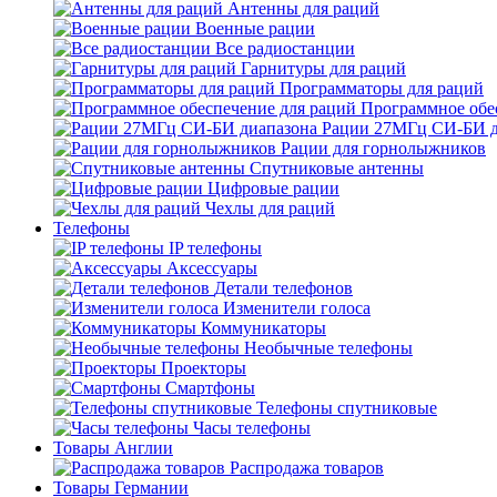
Антенны для раций
Военные рации
Все радиостанции
Гарнитуры для раций
Программаторы для раций
Программное обе
Рации 27МГц СИ-БИ д
Рации для горнолыжников
Спутниковые антенны
Цифровые рации
Чехлы для раций
Телефоны
IP телефоны
Аксессуары
Детали телефонов
Изменители голоса
Коммуникаторы
Необычные телефоны
Проекторы
Смартфоны
Телефоны спутниковые
Часы телефоны
Товары Англии
Распродажа товаров
Товары Германии