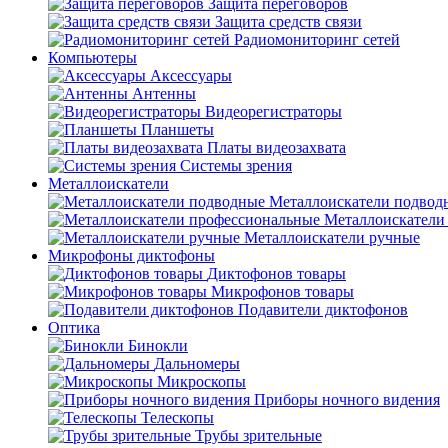
Защита переговоров
Защита средств связи
Радиомониторинг сетей
Компьютеры
Аксессуары
Антенны
Видеорегистраторы
Планшеты
Платы видеозахвата
Системы зрения
Металлоискатели
Металлоискатели подвод
Металлоискатели
Металлоискатели ручные
Микрофоны диктофоны
Диктофонов товары
Микрофонов товары
Подавители диктофонов
Оптика
Бинокли
Дальномеры
Микроскопы
Приборы ночного видения
Телескопы
Трубы зрительные