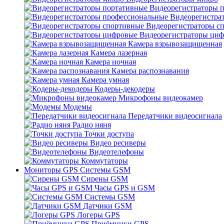
Видеорегистраторы 
Видеорегистра
Видеорегистраторы с
Видеорегистраторы ци
Камера взрывозащищенная
Камера лазерная
Камера ночная
Камера распознавания
Камера умная
Кодеры-декодеры
Микрофоны видеокамер
Модемы
Передатчики видеосигнала
Радио няня
Точки доступа
Видео ресиверы
Видеотелефоны
Коммутаторы
Мониторы GPS Системы GSM
Сирены GSM
Часы GPS и GSM
Системы GSM
Датчики GSM
Логеры GPS
Приёмники GPS