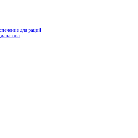
спечение для раций
иапазона