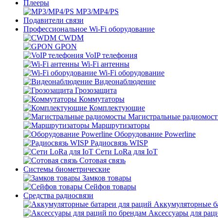
Плееры
MP3/MP4/PS
Подавители связи
Профессиональное Wi-Fi оборудование
CWDM
GPON
VoIP телефония
Wi-Fi антенны
Wi-Fi оборудование
Видеонаблюдение
Грозозащита
Коммутаторы
Комплектующие
Магистральные радиомос
Маршрутизаторы
Оборудование Powerline
Радиосвязь WISP
Сети LoRa для IoT
Сотовая связь
Системы биометрические
Замков товары
Сейфов товары
Средства радиосвязи
Аккумуляторные ба
Аксессуары для рац