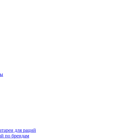
ты
тареи для раций
ий по брендам