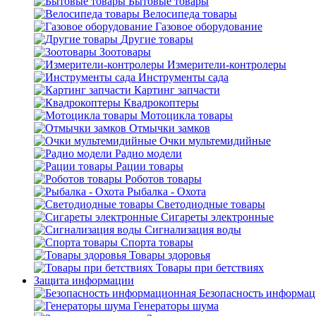
Бытовые товары
Велосипеда товары
Газовое оборудование
Другие товары
Зоотовары
Измерители-контролеры
Инструменты сада
Картинг запчасти
Квадрокоптеры
Мотоцикла товары
Отмычки замков
Очки мультемидийные
Радио модели
Рации товары
Роботов товары
Рыбалка - Охота
Светодиодные товары
Сигареты электронные
Сигнализация воды
Спорта товары
Товары здоровья
Товары при бетствиях
Защита информации
Безопасность информа
Генераторы шума