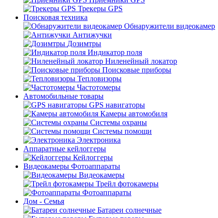
Трекеры GPS
Поисковая техника
Обнаружители видеокамер
Антижучки
Дозимтры
Индикатор поля
Ниленейный локатор
Поисковые приборы
Тепловизоры
Частотомеры
Автомобильные товары
GPS навигаторы
Камеры автомобиля
Системы охраны
Системы помощи
Электроника
Аппаратные кейлоггеры
Кейлоггеры
Видеокамеры Фотоаппараты
Видеокамеры
Трейл фотокамеры
Фотоаппараты
Дом - Семья
Батареи солнечные