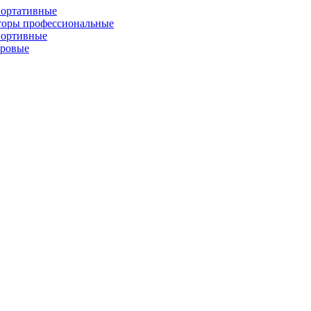
портативные
торы профессиональные
портивные
фровые