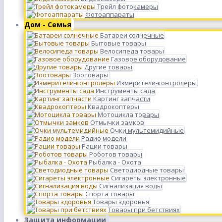
Трейл фотокамеры
Фотоаппараты
Дом - Семья
Батареи солнечные
Бытовые товары
Велосипеда товары
Газовое оборудование
Другие товары
Зоотовары
Измерители-контролеры
Инструменты сада
Картинг запчасти
Квадрокоптеры
Мотоцикла товары
Отмычки замков
Очки мультемидийные
Радио модели
Рации товары
Роботов товары
Рыбалка - Охота
Светодиодные товары
Сигареты электронные
Сигнализация воды
Спорта товары
Товары здоровья
Товары при бетствиях
Защита информации