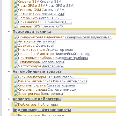
Сирены GSM
Часы GPS и GSM
Системы GSM
Датчики GSM
Логеры GPS
Приёмники GPS
Трекеры GPS
Поисковая техника
Обнаружители видеокамер
Антижучки
Дозимтры
Индикатор поля
Ниленейный локатор
Поисковые приборы
Тепловизоры
Частотомеры
Автомобильные товары
GPS навигаторы
Камеры автомобиля
Системы охраны
Системы помощи
Электроника
Аппаратные кейлоггеры
Кейлоггеры
Видеокамеры Фотоаппараты
Видеокамеры