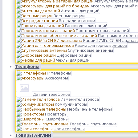
Аккумуляторные бата
Аксессуары для раций 
Антенны для раций
Военные рации
Все радиостанции
Гарнитуры для раций
Программаторы для раций
Программное обесп
Рации 27МГц СИ-БИ диапаз
Рации для горнолыжников
Спутниковые антенны
Цифровые рации
Чехлы для раций
Телефоны
IP телефоны
Аксессуары
Детали телефонов
Изменители голоса
Коммуникаторы
Необычные телефоны
Проекторы
Смартфоны
Телефоны спутниковые
Часы телефоны
Товары Англии