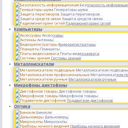
Безопасность информаци
Генераторы шума
Защита переговоров
Защита средств связи
Радиомониторинг сетей
Компьютеры
Аксессуары
Антенны
Видеорегистраторы
Планшеты
Платы видеозахвата
Системы зрения
Металлоискатели
Металлоискатели подводн
Металлоискатели п
Металлоискатели ручные
Микрофоны диктофоны
Диктофонов товары
Микрофонов товары
Подавители диктофонов
Оптика
Бинокли
Дальномеры
Микроскопы
Приборы ночного видения