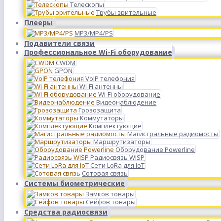
Телескопы
Трубы зрительные
Плееры
MP3/MP4/PS
Подавители связи
Профессиональное Wi-Fi оборудование
CWDM
GPON
VoIP телефония
Wi-Fi антенны
Wi-Fi оборудование
Видеонаблюдение
Грозозащита
Коммутаторы
Комплектующие
Магистральные радиомосты
Маршрутизаторы
Оборудование Powerline
Радиосвязь WISP
Сети LoRa для IoT
Сотовая связь
Системы биометрические
Замков товары
Сейфов товары
Средства радиосвязи