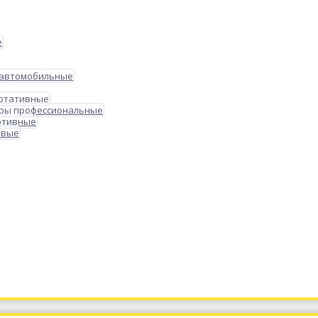
е
 автомобильные
ортативные
ры профессиональные
ртивные
овые