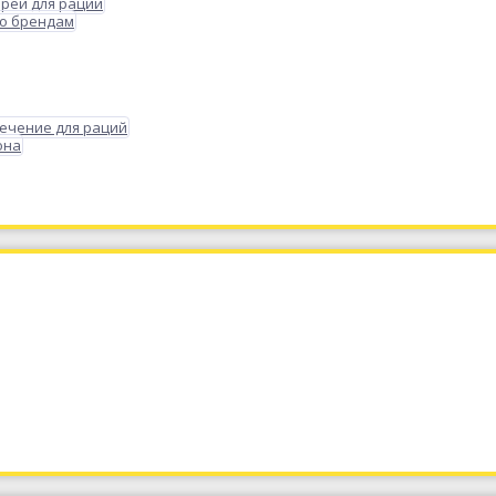
реи для раций
по брендам
ечение для раций
она