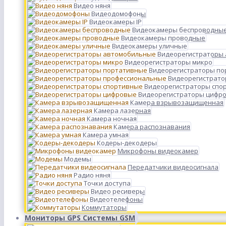
Видео няня
Видеодомофоны
Видеокамеры IP
Видеокамеры беспроводны
Видеокамеры проводные
Видеокамеры уличные
Видеорегистраторы
Видеорегистраторы микро
Видеорегистраторы п
Видеорегистрато
Видеорегистраторы спо
Видеорегистраторы цифр
Камера взрывозащищенная
Камера лазерная
Камера ночная
Камера распознавания
Камера умная
Кодеры-декодеры
Микрофоны видеокамер
Модемы
Передатчики видеосигнала
Радио няня
Точки доступа
Видео ресиверы
Видеотелефоны
Коммутаторы
Мониторы GPS Системы GSM