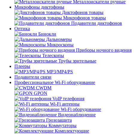
Металлоискатели ручные
Микрофоны диктофоны
Диктофонов товары
Микрофонов товары
Подавители диктофонов
Оптика
Бинокли
Дальномеры
Микроскопы
Приборы ночного видения
Телескопы
Трубы зрительные
Плееры
MP3/MP4/PS
Подавители связи
Профессиональное Wi-Fi оборудование
CWDM
GPON
VoIP телефония
Wi-Fi антенны
Wi-Fi оборудование
Видеонаблюдение
Грозозащита
Коммутаторы
Комплектующие