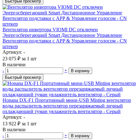
Быстрый просмотр
Вентилятор инвертора VIOMI DC отключен
Энергосберегающий Smart Дистанционное Управление
Вентилятор подставки с APP & Управление голосом - CN
штекер
Артикул: -
23 075
₽
за 1 шт
В наличии
-
+
В корзину
Быстрый просмотр
Honana DX-F1 Портативный мини-USB Misting вентилятор
воды распылитель вентилятор перезаряжаемый личный
охлаждающий туман увлажнитель вентилятор - Серый
Артикул: -
13 922
₽
за 1 шт
В наличии
-
+
В корзину