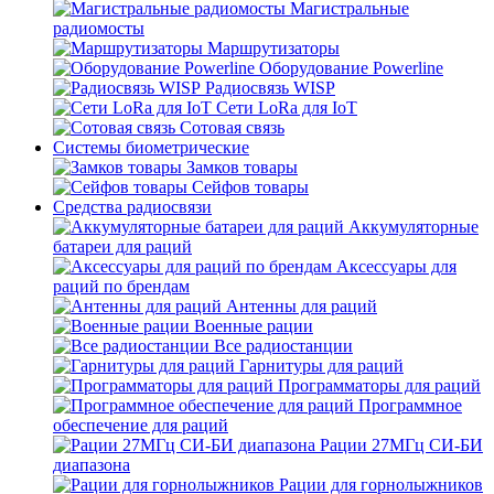
Магистральные
радиомосты
Маршрутизаторы
Оборудование Powerline
Радиосвязь WISP
Сети LoRa для IoT
Сотовая связь
Системы биометрические
Замков товары
Сейфов товары
Средства радиосвязи
Аккумуляторные
батареи для раций
Аксессуары для
раций по брендам
Антенны для раций
Военные рации
Все радиостанции
Гарнитуры для раций
Программаторы для раций
Программное
обеспечение для раций
Рации 27МГц СИ-БИ
диапазона
Рации для горнолыжников