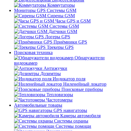
Коммутаторы
Мониторы GPS Системы GSM
Сирены GSM
Часы GPS и GSM
Системы GSM
Датчики GSM
Логеры GPS
Приёмники GPS
Трекеры GPS
Поисковая техника
Обнаружители
видеокамер
Антижучки
Дозимтры
Индикатор поля
Ниленейный локатор
Поисковые приборы
Тепловизоры
Частотомеры
Автомобильные товары
GPS навигаторы
Камеры автомобиля
Системы охраны
Системы помощи