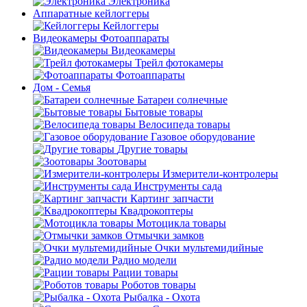
Электроника
Аппаратные кейлоггеры
Кейлоггеры
Видеокамеры Фотоаппараты
Видеокамеры
Трейл фотокамеры
Фотоаппараты
Дом - Семья
Батареи солнечные
Бытовые товары
Велосипеда товары
Газовое оборудование
Другие товары
Зоотовары
Измерители-контролеры
Инструменты сада
Картинг запчасти
Квадрокоптеры
Мотоцикла товары
Отмычки замков
Очки мультемидийные
Радио модели
Рации товары
Роботов товары
Рыбалка - Охота