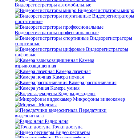
Видеорегистраторы автомобильные
Видеорегистраторы микро
Видеорегистраторы
портативные
Видеорегистраторы профессиональные
Видеорегистраторы
спортивные
Видеорегистраторы
цифровые
Камера
взрывозащищенная
Камера лазерная
Камера ночная
Камера распознавания
Камера умная
Кодеры-декодеры
Микрофоны видеокамер
Модемы
Передатчики
видеосигнала
Радио няня
Точки доступа
Видео ресиверы
Видеотелефоны