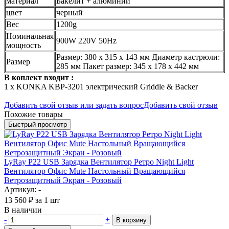
материал
Бакелит + алюминий
цвет
черный
Вес
1200g
Номинальная
900W 220V 50Hz
мощность
Размер: 380 х 315 х 143 мм
Диаметр кастрюли:
Размер
285 мм
Пакет размер: 345 х 178 х 442 мм
В коплект входит :
1 х KONKA KBP-3201 электрический Griddle & Backer
Добавить свой отзыв или задать вопрос
Добавить свой отзыв
Похожие товары
Быстрый просмотр
LyRay P22 USB Зарядка Вентилятор Ретро Night Light
Вентилятор Офис Mute Настольный Вращающийся
Ветрозащитный Экран - Розовый
Артикул: -
13 560
₽
за 1 шт
В наличии
-
+
В корзину