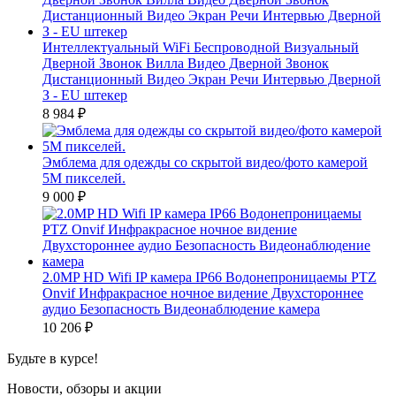
Интеллектуальный WiFi Беспроводной Визуальный
Дверной Звонок Вилла Видео Дверной Звонок
Дистанционный Видео Экран Речи Интервью Дверной
З - EU штекер
8 984
₽
Эмблема для одежды со скрытой видео/фото камерой
5M пикселей.
9 000
₽
2.0MP HD Wifi IP камера IP66 Водонепроницаемы PTZ
Onvif Инфракрасное ночное видение Двухстороннее
аудио Безопасность Видеонаблюдение камера
10 206
₽
Будьте в курсе!
Новости, обзоры и акции