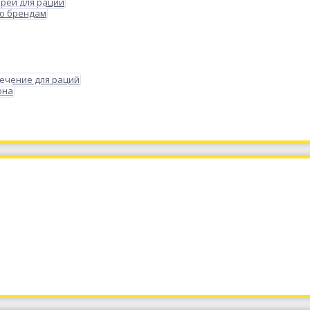
реи для раций
по брендам
ечение для раций
она