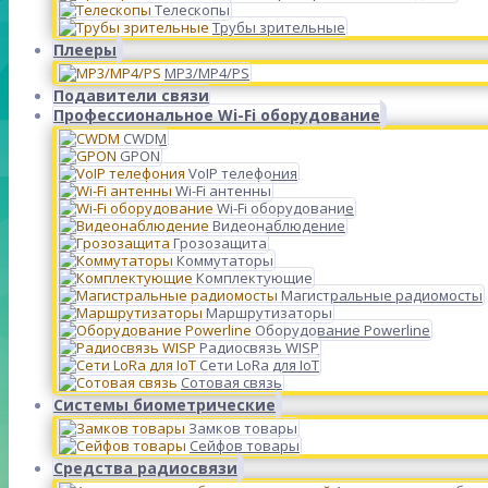
Телескопы
Трубы зрительные
Плееры
MP3/MP4/PS
Подавители связи
Профессиональное Wi-Fi оборудование
CWDM
GPON
VoIP телефония
Wi-Fi антенны
Wi-Fi оборудование
Видеонаблюдение
Грозозащита
Коммутаторы
Комплектующие
Магистральные радиомосты
Маршрутизаторы
Оборудование Powerline
Радиосвязь WISP
Сети LoRa для IoT
Сотовая связь
Системы биометрические
Замков товары
Сейфов товары
Средства радиосвязи