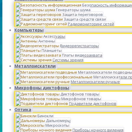
Безопасность информаци
Генераторы шума
Защита переговоров
Защита средств связи
Радиомониторинг сетей
Компьютеры
Аксессуары
Антенны
Видеорегистраторы
Планшеты
Платы видеозахвата
Системы зрения
Металлоискатели
Металлоискатели подводн
Металлоискатели п
Металлоискатели ручные
Микрофоны диктофоны
Диктофонов товары
Микрофонов товары
Подавители диктофонов
Оптика
Бинокли
Дальномеры
Микроскопы
Приборы ночного видения