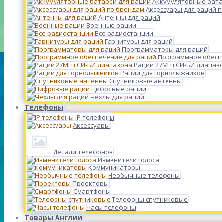
Аккумуляторные бата
Аксессуары для раций 
Антенны для раций
Военные рации
Все радиостанции
Гарнитуры для раций
Программаторы для раций
Программное обесп
Рации 27МГц СИ-БИ диапаз
Рации для горнолыжников
Спутниковые антенны
Цифровые рации
Чехлы для раций
Телефоны
IP телефоны
Аксессуары
Детали телефонов
Изменители голоса
Коммуникаторы
Необычные телефоны
Проекторы
Смартфоны
Телефоны спутниковые
Часы телефоны
Товары Англии