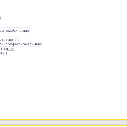
е
 автомобильные
ортативные
ры профессиональные
ртивные
овые