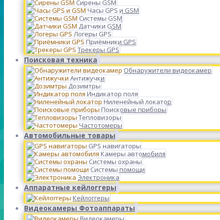
Сирены GSM
Часы GPS и GSM
Системы GSM
Датчики GSM
Логеры GPS
Приёмники GPS
Трекеры GPS
Поисковая техника
Обнаружители видеокамер
Антижучки
Дозимтры
Индикатор поля
Ниленейный локатор
Поисковые приборы
Тепловизоры
Частотомеры
Автомобильные товары
GPS навигаторы
Камеры автомобиля
Системы охраны
Системы помощи
Электроника
Аппаратные кейлоггеры
Кейлоггеры
Видеокамеры Фотоаппараты
Видеокамеры