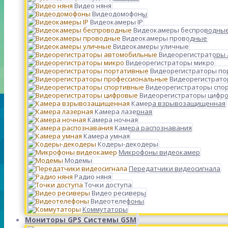
Видео няня
Видеодомофоны
Видеокамеры IP
Видеокамеры беспроводны
Видеокамеры проводные
Видеокамеры уличные
Видеорегистраторы
Видеорегистраторы микро
Видеорегистраторы п
Видеорегистрато
Видеорегистраторы спо
Видеорегистраторы цифр
Камера взрывозащищенная
Камера лазерная
Камера ночная
Камера распознавания
Камера умная
Кодеры-декодеры
Микрофоны видеокамер
Модемы
Передатчики видеосигнала
Радио няня
Точки доступа
Видео ресиверы
Видеотелефоны
Коммутаторы
Мониторы GPS Системы GSM