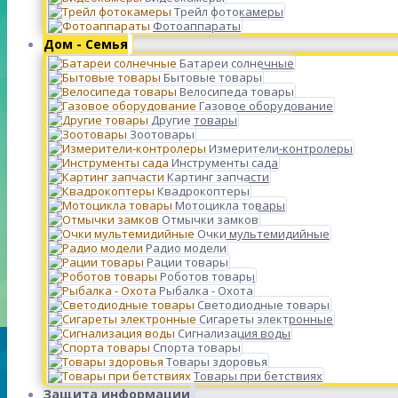
Трейл фотокамеры
Фотоаппараты
Дом - Семья
Батареи солнечные
Бытовые товары
Велосипеда товары
Газовое оборудование
Другие товары
Зоотовары
Измерители-контролеры
Инструменты сада
Картинг запчасти
Квадрокоптеры
Мотоцикла товары
Отмычки замков
Очки мультемидийные
Радио модели
Рации товары
Роботов товары
Рыбалка - Охота
Светодиодные товары
Сигареты электронные
Сигнализация воды
Спорта товары
Товары здоровья
Товары при бетствиях
Защита информации