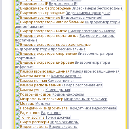
Видеокамеры IP
Видеокамеры беспроводные
Видеокамеры проводные
Видеокамеры уличные
Видеорегистраторы
автомобильные
Видеорегистраторы микро
Видеорегистраторы
портативные
Видеорегистраторы профессиональные
Видеорегистраторы
спортивные
Видеорегистраторы
цифровые
Камера взрывозащищенная
Камера лазерная
Камера ночная
Камера распознавания
Камера умная
Кодеры-декодеры
Микрофоны видеокамер
Модемы
Передатчики видеосигнала
Радио няня
Точки доступа
Видео ресиверы
Видеотелефоны