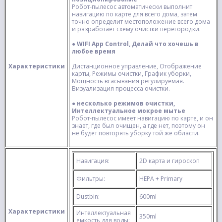
Робот-пылесос автоматически выполнит
навигацию по карте для всего дома, затем
точно определит местоположение всего дома
и разработает схему очистки перегородки.
●
WIFI App Control, Делай что хочешь в
любое время
Характеристики
Дистанционное управление, Отображение
карты, Режимы очистки, График уборки,
Мощность всасывания регулируемая.
Визуализация процесса очистки.
● несколько режимов очистки,
Интеллектуальное мокрое мытье
Робот-пылесос имеет навигацию по карте, и он
знает, где был очищен, а где нет, поэтому он
не будет повторять уборку той же области.
Навигация:
2D карта и гироскоп
Фильтры:
HEPA + Primary
Dustbin:
600ml
Характеристики
Интеллектуальная
350ml
емкость для воды: