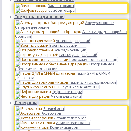
Замков товары
Сейфов товары
Средства радиосвязи
Аккумуляторные
батареи для раций
Аксессуары для раций по
брендам
Антенны для раций
Военные рации
Все радиостанции
Гарнитуры для раций
Программаторы для раций
Программное
обеспечение для раций
Рации 27МГц СИ-БИ
диапазона
Рации для горнолыжников
Спутниковые антенны
Цифровые рации
Чехлы для раций
Телефоны
IP телефоны
Аксессуары
Детали телефонов
Изменители голоса
Коммуникаторы