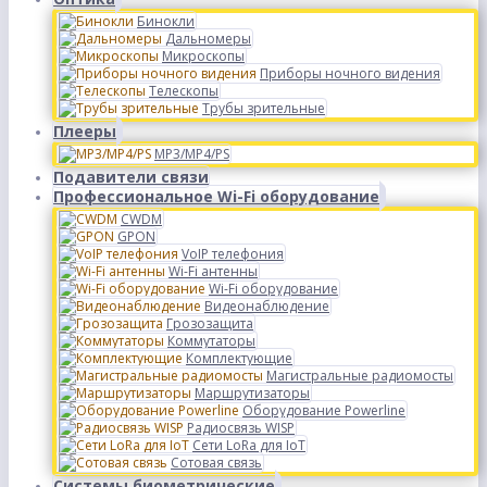
Бинокли
Дальномеры
Микроскопы
Приборы ночного видения
Телескопы
Трубы зрительные
Плееры
MP3/MP4/PS
Подавители связи
Профессиональное Wi-Fi оборудование
CWDM
GPON
VoIP телефония
Wi-Fi антенны
Wi-Fi оборудование
Видеонаблюдение
Грозозащита
Коммутаторы
Комплектующие
Магистральные радиомосты
Маршрутизаторы
Оборудование Powerline
Радиосвязь WISP
Сети LoRa для IoT
Сотовая связь
Системы биометрические