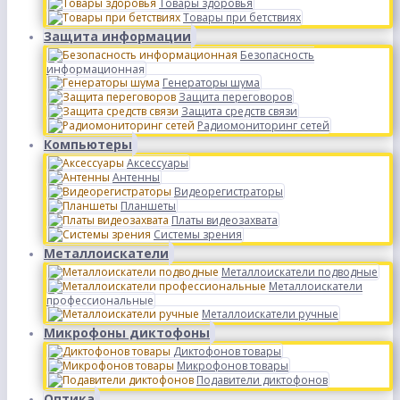
Товары здоровья
Товары при бетствиях
Защита информации
Безопасность
информационная
Генераторы шума
Защита переговоров
Защита средств связи
Радиомониторинг сетей
Компьютеры
Аксессуары
Антенны
Видеорегистраторы
Планшеты
Платы видеозахвата
Системы зрения
Металлоискатели
Металлоискатели подводные
Металлоискатели
профессиональные
Металлоискатели ручные
Микрофоны диктофоны
Диктофонов товары
Микрофонов товары
Подавители диктофонов
Оптика