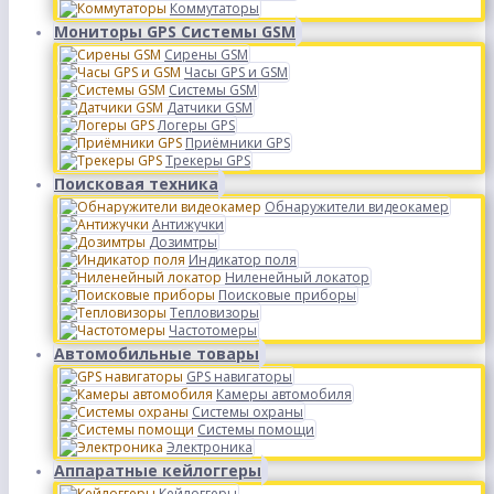
Коммутаторы
Мониторы GPS Системы GSM
Сирены GSM
Часы GPS и GSM
Системы GSM
Датчики GSM
Логеры GPS
Приёмники GPS
Трекеры GPS
Поисковая техника
Обнаружители видеокамер
Антижучки
Дозимтры
Индикатор поля
Ниленейный локатор
Поисковые приборы
Тепловизоры
Частотомеры
Автомобильные товары
GPS навигаторы
Камеры автомобиля
Системы охраны
Системы помощи
Электроника
Аппаратные кейлоггеры
Кейлоггеры