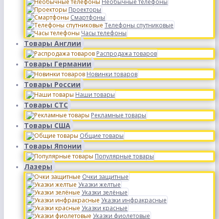
Необычные телефоны
Проекторы
Смартфоны
Телефоны спутниковые
Часы телефоны
Товары Англии
Распродажа товаров
Товары Германии
Новинки товаров
Товары России
Наши товары
Товары СТС
Рекламные товары
Товары США
Общие товары
Товары Японии
Популярные товары
Лазеры
Очки защитные
Указки желтые
Указки зелёные
Указки инфракрасные
Указки красные
Указки фиолетовые