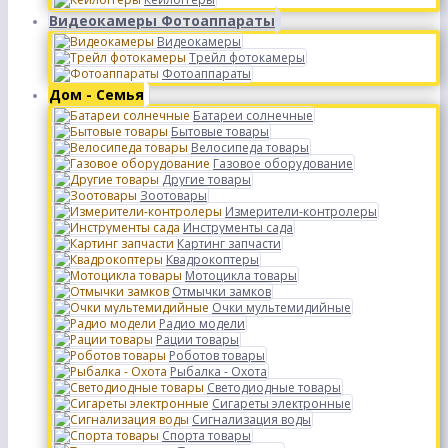
Видеокамеры Фотоаппараты
Видеокамеры
Трейл фотокамеры
Фотоаппараты
Дом - Семья
Батареи солнечные
Бытовые товары
Велосипеда товары
Газовое оборудование
Другие товары
Зоотовары
Измерители-контролеры
Инструменты сада
Картинг запчасти
Квадрокоптеры
Мотоцикла товары
Отмычки замков
Очки мультемидийные
Радио модели
Рации товары
Роботов товары
Рыбалка - Охота
Светодиодные товары
Сигареты электронные
Сигнализация воды
Спорта товары