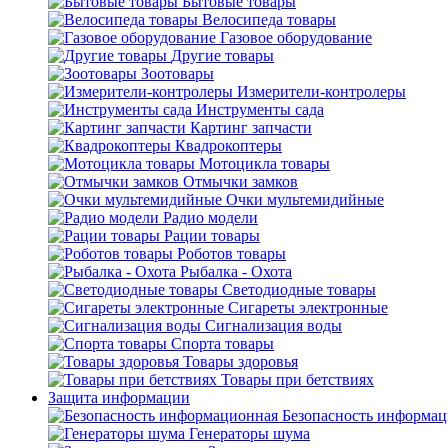
Бытовые товары
Велосипеда товары
Газовое оборудование
Другие товары
Зоотовары
Измерители-контролеры
Инструменты сада
Картинг запчасти
Квадрокоптеры
Мотоцикла товары
Отмычки замков
Очки мультемидийные
Радио модели
Рации товары
Роботов товары
Рыбалка - Охота
Светодиодные товары
Сигареты электронные
Сигнализация воды
Спорта товары
Товары здоровья
Товары при бетствиях
Защита информации
Безопасность информа
Генераторы шума