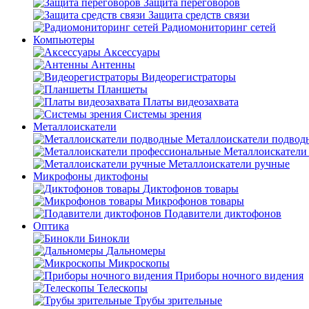
Защита переговоров
Защита средств связи
Радиомониторинг сетей
Компьютеры
Аксессуары
Антенны
Видеорегистраторы
Планшеты
Платы видеозахвата
Системы зрения
Металлоискатели
Металлоискатели подвод
Металлоискатели
Металлоискатели ручные
Микрофоны диктофоны
Диктофонов товары
Микрофонов товары
Подавители диктофонов
Оптика
Бинокли
Дальномеры
Микроскопы
Приборы ночного видения
Телескопы
Трубы зрительные