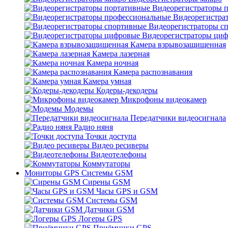
Видеорегистраторы 
Видеорегистра
Видеорегистраторы с
Видеорегистраторы ци
Камера взрывозащищенная
Камера лазерная
Камера ночная
Камера распознавания
Камера умная
Кодеры-декодеры
Микрофоны видеокамер
Модемы
Передатчики видеосигнала
Радио няня
Точки доступа
Видео ресиверы
Видеотелефоны
Коммутаторы
Мониторы GPS Системы GSM
Сирены GSM
Часы GPS и GSM
Системы GSM
Датчики GSM
Логеры GPS
Приёмники GPS