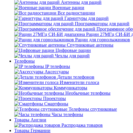
Антенны для раций
Военные рации
Все радиостанции
Гарнитуры для раций
Программаторы для раций
Программное обе
Рации 27МГц СИ-БИ д
Рации для горнолыжников
Спутниковые антенны
Цифровые рации
Чехлы для раций
Телефоны
IP телефоны
Аксессуары
Детали телефонов
Изменители голоса
Коммуникаторы
Необычные телефоны
Проекторы
Смартфоны
Телефоны спутниковые
Часы телефоны
Товары Англии
Распродажа товаров
Товары Германии