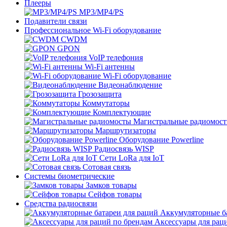
Плееры
MP3/MP4/PS
Подавители связи
Профессиональное Wi-Fi оборудование
CWDM
GPON
VoIP телефония
Wi-Fi антенны
Wi-Fi оборудование
Видеонаблюдение
Грозозащита
Коммутаторы
Комплектующие
Магистральные радиомос
Маршрутизаторы
Оборудование Powerline
Радиосвязь WISP
Сети LoRa для IoT
Сотовая связь
Системы биометрические
Замков товары
Сейфов товары
Средства радиосвязи
Аккумуляторные ба
Аксессуары для рац