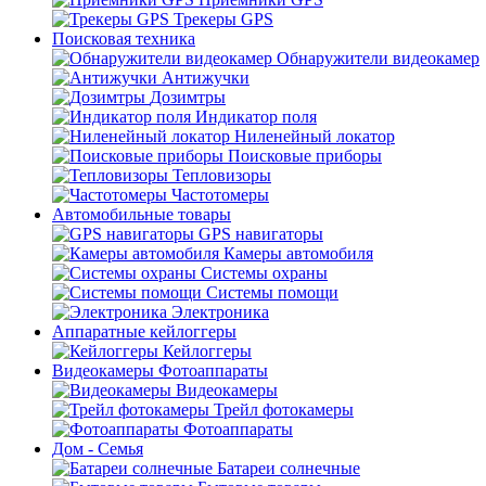
Трекеры GPS
Поисковая техника
Обнаружители видеокамер
Антижучки
Дозимтры
Индикатор поля
Ниленейный локатор
Поисковые приборы
Тепловизоры
Частотомеры
Автомобильные товары
GPS навигаторы
Камеры автомобиля
Системы охраны
Системы помощи
Электроника
Аппаратные кейлоггеры
Кейлоггеры
Видеокамеры Фотоаппараты
Видеокамеры
Трейл фотокамеры
Фотоаппараты
Дом - Семья
Батареи солнечные