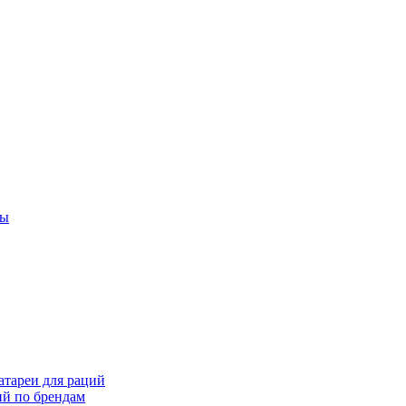
ты
тареи для раций
ий по брендам