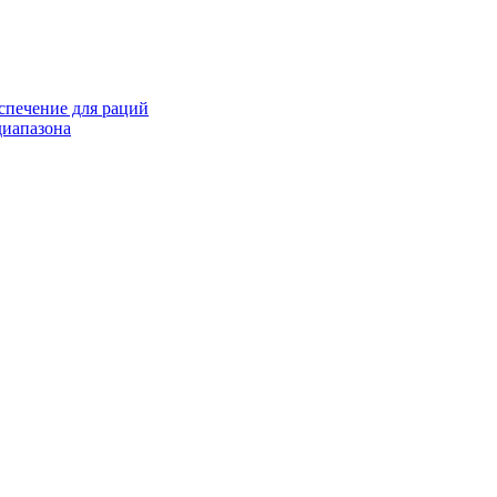
спечение для раций
иапазона