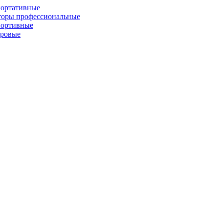
портативные
торы профессиональные
портивные
фровые