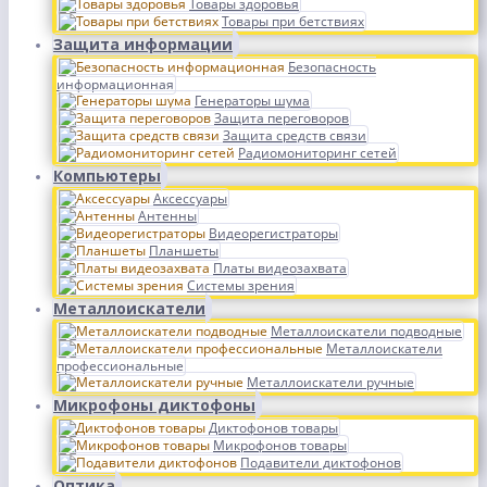
Товары здоровья
Товары при бетствиях
Защита информации
Безопасность
информационная
Генераторы шума
Защита переговоров
Защита средств связи
Радиомониторинг сетей
Компьютеры
Аксессуары
Антенны
Видеорегистраторы
Планшеты
Платы видеозахвата
Системы зрения
Металлоискатели
Металлоискатели подводные
Металлоискатели
профессиональные
Металлоискатели ручные
Микрофоны диктофоны
Диктофонов товары
Микрофонов товары
Подавители диктофонов
Оптика