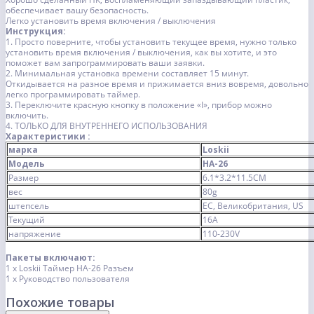
обеспечивает вашу безопасность.
Легко установить время включения / выключения
Инструкция:
1. Просто поверните, чтобы установить текущее время, нужно только
установить время включения / выключения, как вы хотите, и это
поможет вам запрограммировать ваши заявки.
2. Минимальная установка времени составляет 15 минут.
Откидывается на разное время и прижимается вниз вовремя, довольно
легко программировать таймер.
3. Переключите красную кнопку в положение «I», прибор можно
включить.
4. ТОЛЬКО ДЛЯ ВНУТРЕННЕГО ИСПОЛЬЗОВАНИЯ
Характеристики :
марка
Loskii
Модель
HA-26
Размер
6.1*3.2*11.5CM
вес
80g
штепсель
ЕС, Великобритания, US
Текущий
16A
напряжение
110-230V
Пакеты включают:
1 x
Loskii Таймер HA-26 Разъем
1 x Руководство пользователя
Похожие товары