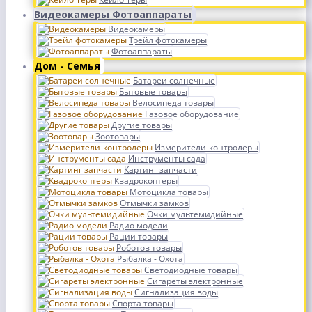
Видеокамеры Фотоаппараты
Видеокамеры
Трейл фотокамеры
Фотоаппараты
Дом - Семья
Батареи солнечные
Бытовые товары
Велосипеда товары
Газовое оборудование
Другие товары
Зоотовары
Измерители-контролеры
Инструменты сада
Картинг запчасти
Квадрокоптеры
Мотоцикла товары
Отмычки замков
Очки мультемидийные
Радио модели
Рации товары
Роботов товары
Рыбалка - Охота
Светодиодные товары
Сигареты электронные
Сигнализация воды
Спорта товары