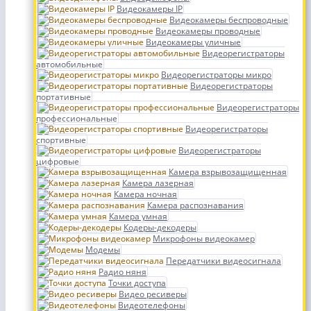
Видеокамеры IP
Видеокамеры беспроводные
Видеокамеры проводные
Видеокамеры уличные
Видеорегистраторы
автомобильные
Видеорегистраторы микро
Видеорегистраторы
портативные
Видеорегистраторы
профессиональные
Видеорегистраторы
спортивные
Видеорегистраторы
цифровые
Камера взрывозащищенная
Камера лазерная
Камера ночная
Камера распознавания
Камера умная
Кодеры-декодеры
Микрофоны видеокамер
Модемы
Передатчики видеосигнала
Радио няня
Точки доступа
Видео ресиверы
Видеотелефоны