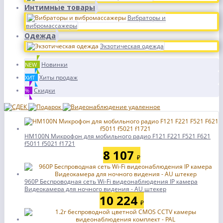
Интимные товары
Вибраторы и
вибромассажеры
Одежда
Экзотическая одежда
Новинки
NEW
Хиты продаж
ХИТ
Скидки
%
HM100N Микрофон для мобильного радио F121 F221 F521 F621
f5011 f5021 f1721
8 107
₽
960P Беспроводная сеть Wi-Fi видеонаблюдения IP камера
Видеокамера для ночного видения - AU штекер
10 224
₽