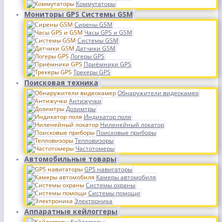
Коммутаторы
Мониторы GPS Системы GSM
Сирены GSM
Часы GPS и GSM
Системы GSM
Датчики GSM
Логеры GPS
Приёмники GPS
Трекеры GPS
Поисковая техника
Обнаружители видеокамер
Антижучки
Дозимтры
Индикатор поля
Ниленейный локатор
Поисковые приборы
Тепловизоры
Частотомеры
Автомобильные товары
GPS навигаторы
Камеры автомобиля
Системы охраны
Системы помощи
Электроника
Аппаратные кейлоггеры
Кейлоггеры