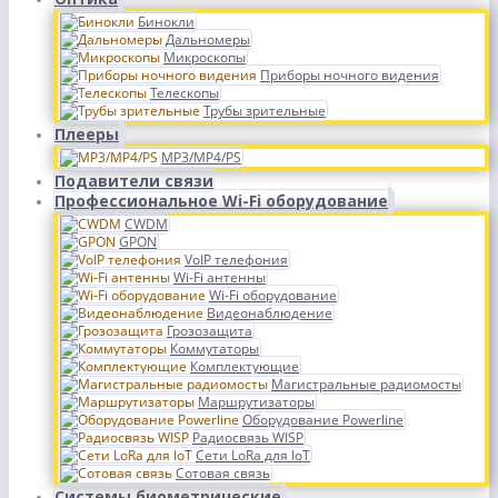
Бинокли
Дальномеры
Микроскопы
Приборы ночного видения
Телескопы
Трубы зрительные
Плееры
MP3/MP4/PS
Подавители связи
Профессиональное Wi-Fi оборудование
CWDM
GPON
VoIP телефония
Wi-Fi антенны
Wi-Fi оборудование
Видеонаблюдение
Грозозащита
Коммутаторы
Комплектующие
Магистральные радиомосты
Маршрутизаторы
Оборудование Powerline
Радиосвязь WISP
Сети LoRa для IoT
Сотовая связь
Системы биометрические