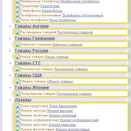
Необычные телефоны
Проекторы
Смартфоны
Телефоны спутниковые
Часы телефоны
Товары Англии
Распродажа товаров
Товары Германии
Новинки товаров
Товары России
Наши товары
Товары СТС
Рекламные товары
Товары США
Общие товары
Товары Японии
Популярные товары
Лазеры
Очки защитные
Указки желтые
Указки зелёные
Указки инфракрасные
Указки красные
Указки фиолетовые