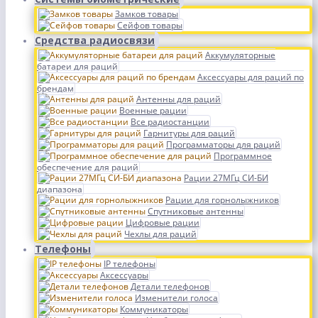
Замков товары
Сейфов товары
Средства радиосвязи
Аккумуляторные
батареи для раций
Аксессуары для раций по
брендам
Антенны для раций
Военные рации
Все радиостанции
Гарнитуры для раций
Программаторы для раций
Программное
обеспечение для раций
Рации 27МГц СИ-БИ
диапазона
Рации для горнолыжников
Спутниковые антенны
Цифровые рации
Чехлы для раций
Телефоны
IP телефоны
Аксессуары
Детали телефонов
Изменители голоса
Коммуникаторы