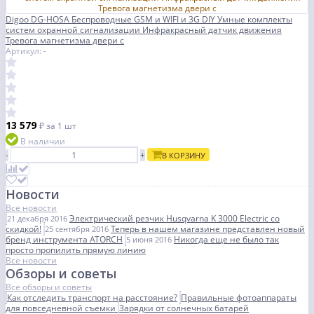
Digoo DG-HOSA Беспроводные GSM и WIFI и 3G DIY Умные комплекты
систем охранной сигнализации Инфракрасный датчик движения
Тревога магнетизма двери с
Артикул: -
13 579
₽
за 1 шт
В наличии
-
+
В КОРЗИНУ
Новости
Все новости
Электрический резчик Husqvarna K 3000 Electric со
21 декабря 2016
скидкой!
Теперь в нашем магазине представлен новый
25 сентября 2016
бренд инструмента ATORCH
Никогда еще не было так
5 июня 2016
просто пропилить прямую линию
Все новости
Обзоры и советы
Все обзоры и советы
Как отследить транспорт на расстояние?
Правильные фотоаппараты
для повседневной съемки
Зарядки от солнечных батарей