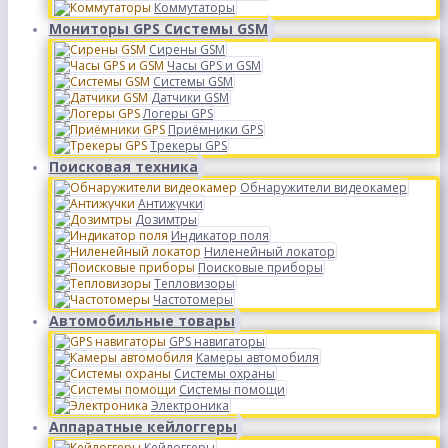
Коммутаторы
Мониторы GPS Системы GSM
Сирены GSM
Часы GPS и GSM
Системы GSM
Датчики GSM
Логеры GPS
Приёмники GPS
Трекеры GPS
Поисковая техника
Обнаружители видеокамер
Антижучки
Дозимтры
Индикатор поля
Ниленейный локатор
Поисковые приборы
Тепловизоры
Частотомеры
Автомобильные товары
GPS навигаторы
Камеры автомобиля
Системы охраны
Системы помощи
Электроника
Аппаратные кейлоггеры
Кейлоггеры