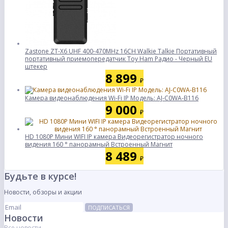
Zastone ZT-X6 UHF 400-470MHz 16CH Walkie Talkie Портативный
портативный приемопередатчик Toy Ham Радио - Черный EU
штекер
8 899
₽
Камера видеонаблюдения Wi-Fi IP Модель: AJ-C0WA-B116
9 000
₽
HD 1080P Мини WIFI IP камера Видеорегистратор ночного
видения 160 ° панорамный Встроенный Магнит
8 489
₽
Будьте в курсе!
Новости, обзоры и акции
ПОДПИСАТЬСЯ
Новости
Все новости