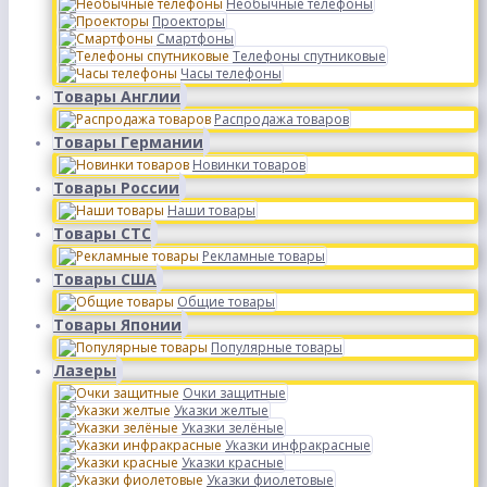
Необычные телефоны
Проекторы
Смартфоны
Телефоны спутниковые
Часы телефоны
Товары Англии
Распродажа товаров
Товары Германии
Новинки товаров
Товары России
Наши товары
Товары СТС
Рекламные товары
Товары США
Общие товары
Товары Японии
Популярные товары
Лазеры
Очки защитные
Указки желтые
Указки зелёные
Указки инфракрасные
Указки красные
Указки фиолетовые