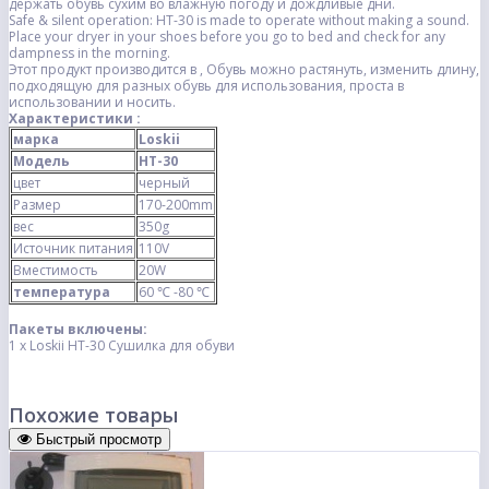
держать обувь сухим во влажную погоду
и дождливые дни
.
Safe & silent operation: HT-30 is made to operate without making a sound.
Place your dryer in your shoes before you go to bed and check for any
dampness in the morning.
Этот продукт производится в
, Обувь можно растянуть, изменить длину,
подходящую для разных обувь для использования, проста в
использовании и носить.
Характеристики :
марка
Loskii
Модель
HT-30
цвет
черный
Размер
170-200mm
вес
350g
Источник питания
110V
Вместимость
20W
температура
60 ℃ -80 ℃
Пакеты включены:
1 x Loskii HT-30 Сушилка для обуви
Похожие товары
Быстрый просмотр