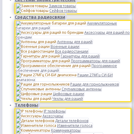
Замков товары
Сейфов товары
Средства радиосвязи
Аккумуляторные
батареи для раций
Аксессуары для раций по
брендам
Антенны для раций
Военные рации
Все радиостанции
Гарнитуры для раций
Программаторы для раций
Программное
обеспечение для раций
Рации 27МГц СИ-БИ
диапазона
Рации для горнолыжников
Спутниковые антенны
Цифровые рации
Чехлы для раций
Телефоны
IP телефоны
Аксессуары
Детали телефонов
Изменители голоса
Коммуникаторы