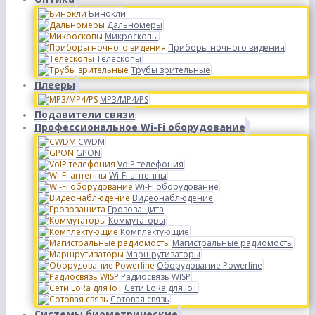
Бинокли
Дальномеры
Микроскопы
Приборы ночного видения
Телескопы
Трубы зрительные
Плееры
MP3/MP4/PS
Подавители связи
Профессиональное Wi-Fi оборудование
CWDM
GPON
VoIP телефония
Wi-Fi антенны
Wi-Fi оборудование
Видеонаблюдение
Грозозащита
Коммутаторы
Комплектующие
Магистральные радиомосты
Маршрутизаторы
Оборудование Powerline
Радиосвязь WISP
Сети LoRa для IoT
Сотовая связь
Системы биометрические