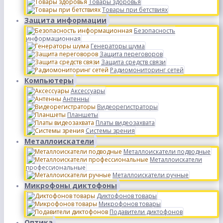
Товары здоровья
Товары при бетствиях
Защита информации
Безопасность
информационная
Генераторы шума
Защита переговоров
Защита средств связи
Радиомониторинг сетей
Компьютеры
Аксессуары
Антенны
Видеорегистраторы
Планшеты
Платы видеозахвата
Системы зрения
Металлоискатели
Металлоискатели подводные
Металлоискатели
профессиональные
Металлоискатели ручные
Микрофоны диктофоны
Диктофонов товары
Микрофонов товары
Подавители диктофонов
Оптика