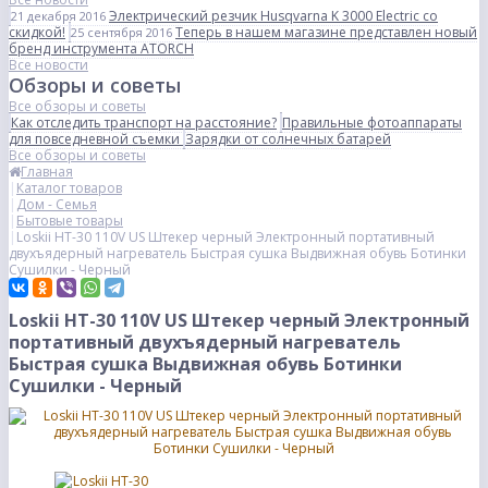
Электрический резчик Husqvarna K 3000 Electric со
21 декабря 2016
скидкой!
Теперь в нашем магазине представлен новый
25 сентября 2016
бренд инструмента ATORCH
Все новости
Обзоры и советы
Все обзоры и советы
Как отследить транспорт на расстояние?
Правильные фотоаппараты
для повседневной съемки
Зарядки от солнечных батарей
Все обзоры и советы
Главная
Каталог товаров
Дом - Семья
Бытовые товары
Loskii HT-30 110V US Штекер черный Электронный портативный
двухъядерный нагреватель Быстрая сушка Выдвижная обувь Ботинки
Сушилки - Черный
Loskii HT-30 110V US Штекер черный Электронный
портативный двухъядерный нагреватель
Быстрая сушка Выдвижная обувь Ботинки
Сушилки - Черный