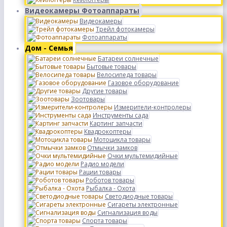
Видеокамеры Фотоаппараты
Видеокамеры
Трейл фотокамеры
Фотоаппараты
Дом - Семья
Батареи солнечные
Бытовые товары
Велосипеда товары
Газовое оборудование
Другие товары
Зоотовары
Измерители-контролеры
Инструменты сада
Картинг запчасти
Квадрокоптеры
Мотоцикла товары
Отмычки замков
Очки мультемидийные
Радио модели
Рации товары
Роботов товары
Рыбалка - Охота
Светодиодные товары
Сигареты электронные
Сигнализация воды
Спорта товары