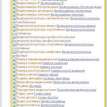
Видеокамеры IP
Видеокамеры беспроводные
Видеокамеры проводные
Видеокамеры уличные
Видеорегистраторы
автомобильные
Видеорегистраторы микро
Видеорегистраторы
портативные
Видеорегистраторы профессиональные
Видеорегистраторы
спортивные
Видеорегистраторы
цифровые
Камера взрывозащищенная
Камера лазерная
Камера ночная
Камера распознавания
Камера умная
Кодеры-декодеры
Микрофоны видеокамер
Модемы
Передатчики видеосигнала
Радио няня
Точки доступа
Видео ресиверы
Видеотелефоны