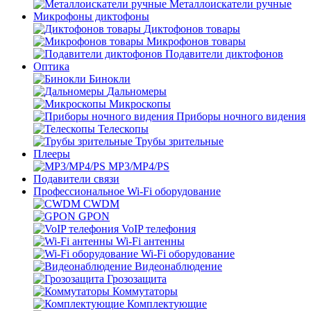
Металлоискатели ручные
Микрофоны диктофоны
Диктофонов товары
Микрофонов товары
Подавители диктофонов
Оптика
Бинокли
Дальномеры
Микроскопы
Приборы ночного видения
Телескопы
Трубы зрительные
Плееры
MP3/MP4/PS
Подавители связи
Профессиональное Wi-Fi оборудование
CWDM
GPON
VoIP телефония
Wi-Fi антенны
Wi-Fi оборудование
Видеонаблюдение
Грозозащита
Коммутаторы
Комплектующие