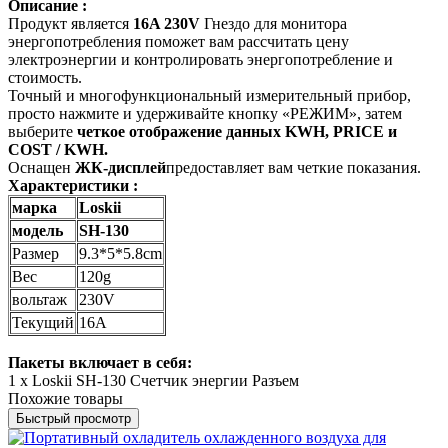
Описание :
Продукт является
16A 230V
Гнездо для монитора
энергопотребления поможет вам рассчитать цену
электроэнергии и контролировать энергопотребление и
стоимость.
Точный и многофункциональный измерительный прибор,
просто нажмите и удерживайте кнопку «РЕЖИМ», затем
выберите
четкое отображение данных KWH, PRICE и
COST / KWH.
Оснащен
ЖК-дисплей
предоставляет вам четкие показания.
Характеристики :
марка
Loskii
модель
SH-130
Размер
9.3*5*5.8cm
Вес
120g
вольтаж
230V
Текущий
16A
Пакеты включает в себя:
1 х Loskii SH-130 Счетчик энергии Разъем
Похожие товары
Быстрый просмотр