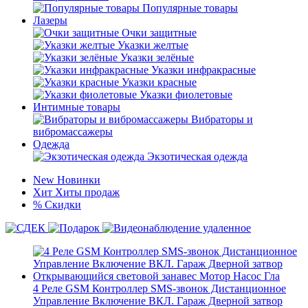
Популярные товары
Лазеры
Очки защитные
Указки желтые
Указки зелёные
Указки инфракрасные
Указки красные
Указки фиолетовые
Интимные товары
Вибраторы и
вибромассажеры
Одежда
Экзотическая одежда
New
Новинки
Хит
Хиты продаж
%
Скидки
4 Реле GSM Контроллер SMS-звонок Дистанционное
Управление Включение ВКЛ. Гараж Дверной затвор