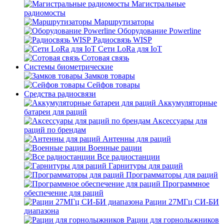
Магистральные
радиомосты
Маршрутизаторы
Оборудование Powerline
Радиосвязь WISP
Сети LoRa для IoT
Сотовая связь
Системы биометрические
Замков товары
Сейфов товары
Средства радиосвязи
Аккумуляторные
батареи для раций
Аксессуары для
раций по брендам
Антенны для раций
Военные рации
Все радиостанции
Гарнитуры для раций
Программаторы для раций
Программное
обеспечение для раций
Рации 27МГц СИ-БИ
диапазона
Рации для горнолыжников