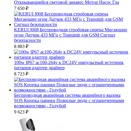
Открывающийся световой занавес Мотор Насос Гла
7 650
₽
KERUI J008 Беспроводная стробовая сирена Мигающие
огни Датчик 433 МГц с Transimit для GSM Сигнал
безопасности
8 883
₽
100w IP67 ac100-264v к DC24V импульсный источник
питания адаптер драйвер
8 723
₽
Беспроводная аварийная система аварийного вызова
SOS Кнопка паники Пожилые люди с ограниченными
возможностями - Голубой
9 623
₽