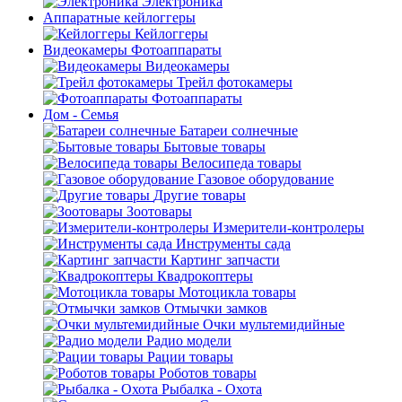
Электроника
Аппаратные кейлоггеры
Кейлоггеры
Видеокамеры Фотоаппараты
Видеокамеры
Трейл фотокамеры
Фотоаппараты
Дом - Семья
Батареи солнечные
Бытовые товары
Велосипеда товары
Газовое оборудование
Другие товары
Зоотовары
Измерители-контролеры
Инструменты сада
Картинг запчасти
Квадрокоптеры
Мотоцикла товары
Отмычки замков
Очки мультемидийные
Радио модели
Рации товары
Роботов товары
Рыбалка - Охота