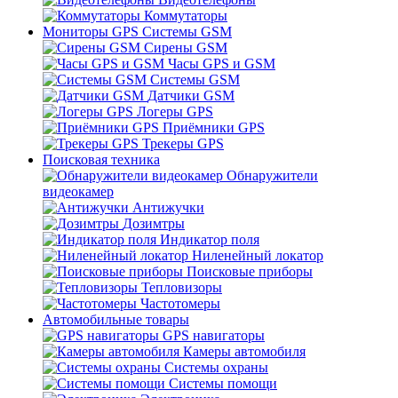
Коммутаторы
Мониторы GPS Системы GSM
Сирены GSM
Часы GPS и GSM
Системы GSM
Датчики GSM
Логеры GPS
Приёмники GPS
Трекеры GPS
Поисковая техника
Обнаружители
видеокамер
Антижучки
Дозимтры
Индикатор поля
Ниленейный локатор
Поисковые приборы
Тепловизоры
Частотомеры
Автомобильные товары
GPS навигаторы
Камеры автомобиля
Системы охраны
Системы помощи