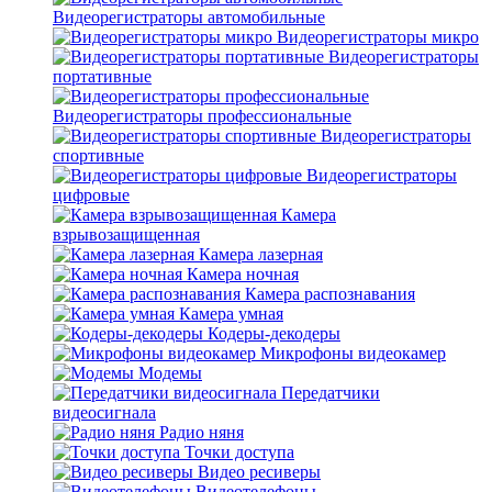
Видеорегистраторы автомобильные
Видеорегистраторы микро
Видеорегистраторы
портативные
Видеорегистраторы профессиональные
Видеорегистраторы
спортивные
Видеорегистраторы
цифровые
Камера
взрывозащищенная
Камера лазерная
Камера ночная
Камера распознавания
Камера умная
Кодеры-декодеры
Микрофоны видеокамер
Модемы
Передатчики
видеосигнала
Радио няня
Точки доступа
Видео ресиверы
Видеотелефоны