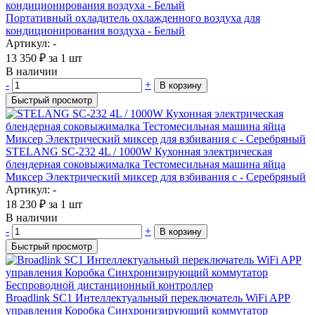
Портативный охладитель охлажденного воздуха для
кондиционирования воздуха - Белый
Артикул: -
13 350
₽
за 1 шт
В наличии
-
+
В корзину
Быстрый просмотр
STELANG SC-232 4L / 1000W Кухонная электрическая
блендерная соковыжималка Тестомесильная машина яйца
Миксер Электрический миксер для взбивания с - Серебряный
Артикул: -
18 230
₽
за 1 шт
В наличии
-
+
В корзину
Быстрый просмотр
Broadlink SC1 Интеллектуальный переключатель WiFi APP
управления Коробка Синхронизирующий коммутатор