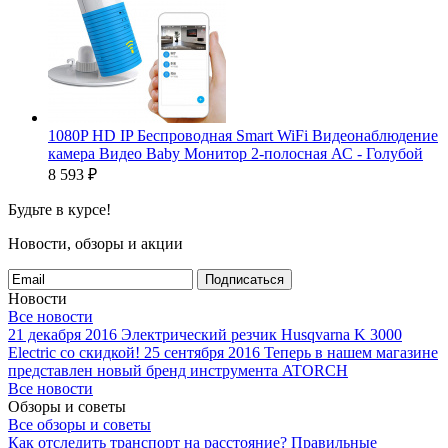
1080P HD IP Беспроводная Smart WiFi Видеонаблюдение
камера Видео Baby Монитор 2-полосная АС - Голубой
8 593
₽
Будьте в курсе!
Новости, обзоры и акции
Подписаться
Новости
Все новости
21 декабря 2016
Электрический резчик Husqvarna K 3000
Electric со скидкой!
25 сентября 2016
Теперь в нашем магазине
представлен новый бренд инструмента ATORCH
Все новости
Обзоры и советы
Все обзоры и советы
Как отследить транспорт на расстояние?
Правильные