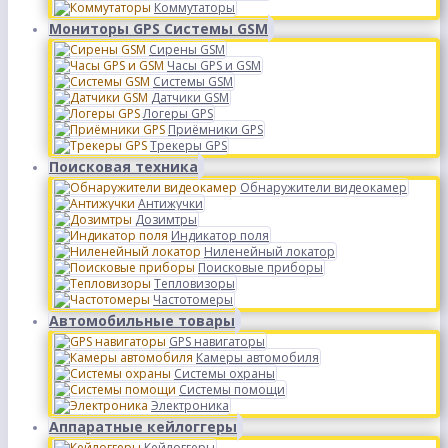
Коммутаторы
Мониторы GPS Системы GSM
Сирены GSM
Часы GPS и GSM
Системы GSM
Датчики GSM
Логеры GPS
Приёмники GPS
Трекеры GPS
Поисковая техника
Обнаружители видеокамер
Антижучки
Дозимтры
Индикатор поля
Ниленейный локатор
Поисковые приборы
Тепловизоры
Частотомеры
Автомобильные товары
GPS навигаторы
Камеры автомобиля
Системы охраны
Системы помощи
Электроника
Аппаратные кейлоггеры
Кейлоггеры