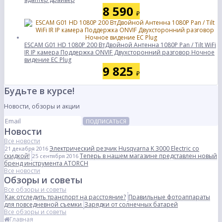
8 590
₽
ESCAM G01 HD 1080P 200 ВтДвойной Антенна 1080P Pan / Tilt WiFi
IR IP камера Поддержка ONVIF Двухсторонний разговор Ночное
видение ЕС Plug
9 825
₽
Будьте в курсе!
Новости, обзоры и акции
ПОДПИСАТЬСЯ
Новости
Все новости
Электрический резчик Husqvarna K 3000 Electric со
21 декабря 2016
скидкой!
Теперь в нашем магазине представлен новый
25 сентября 2016
бренд инструмента ATORCH
Все новости
Обзоры и советы
Все обзоры и советы
Как отследить транспорт на расстояние?
Правильные фотоаппараты
для повседневной съемки
Зарядки от солнечных батарей
Все обзоры и советы
Главная