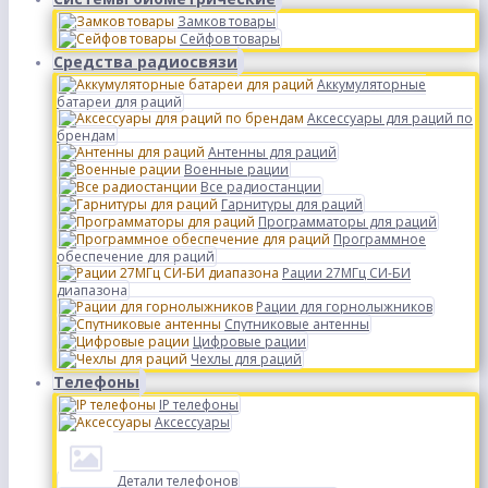
Замков товары
Сейфов товары
Средства радиосвязи
Аккумуляторные
батареи для раций
Аксессуары для раций по
брендам
Антенны для раций
Военные рации
Все радиостанции
Гарнитуры для раций
Программаторы для раций
Программное
обеспечение для раций
Рации 27МГц СИ-БИ
диапазона
Рации для горнолыжников
Спутниковые антенны
Цифровые рации
Чехлы для раций
Телефоны
IP телефоны
Аксессуары
Детали телефонов