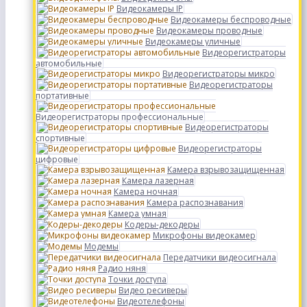
Видеокамеры IP
Видеокамеры беспроводные
Видеокамеры проводные
Видеокамеры уличные
Видеорегистраторы
автомобильные
Видеорегистраторы микро
Видеорегистраторы
портативные
Видеорегистраторы профессиональные
Видеорегистраторы
спортивные
Видеорегистраторы
цифровые
Камера взрывозащищенная
Камера лазерная
Камера ночная
Камера распознавания
Камера умная
Кодеры-декодеры
Микрофоны видеокамер
Модемы
Передатчики видеосигнала
Радио няня
Точки доступа
Видео ресиверы
Видеотелефоны