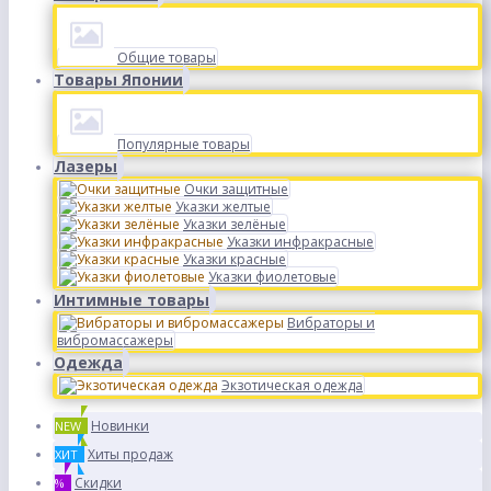
Общие товары
Товары Японии
Популярные товары
Лазеры
Очки защитные
Указки желтые
Указки зелёные
Указки инфракрасные
Указки красные
Указки фиолетовые
Интимные товары
Вибраторы и
вибромассажеры
Одежда
Экзотическая одежда
Новинки
NEW
Хиты продаж
ХИТ
Скидки
%