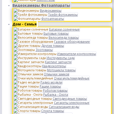
Видеокамеры Фотоаппараты
Видеокамеры
Трейл фотокамеры
Фотоаппараты
Дом - Семья
Батареи солнечные
Бытовые товары
Велосипеда товары
Газовое оборудование
Другие товары
Зоотовары
Измерители-контролеры
Инструменты сада
Картинг запчасти
Квадрокоптеры
Мотоцикла товары
Отмычки замков
Очки мультемидийные
Радио модели
Рации товары
Роботов товары
Рыбалка - Охота
Светодиодные товары
Сигареты электронные
Сигнализация воды
Спорта товары