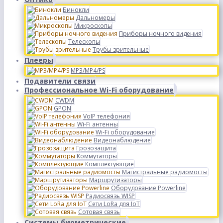
Бинокли
Дальномеры
Микроскопы
Приборы ночного видения
Телескопы
Трубы зрительные
Плееры
MP3/MP4/PS
Подавители связи
Профессиональное Wi-Fi оборудование
CWDM
GPON
VoIP телефония
Wi-Fi антенны
Wi-Fi оборудование
Видеонаблюдение
Грозозащита
Коммутаторы
Комплектующие
Магистральные радиомосты
Маршрутизаторы
Оборудование Powerline
Радиосвязь WISP
Сети LoRa для IoT
Сотовая связь
Системы биометрические