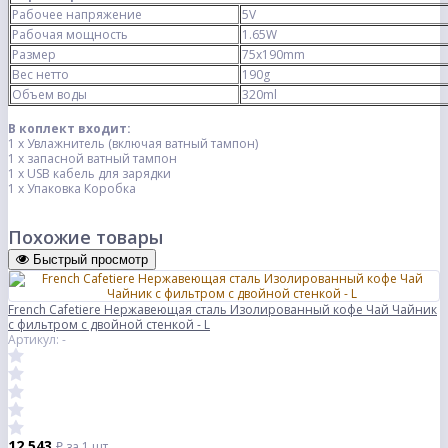
Рабочее напряжение
5V
Рабочая мощность
1.65W
Размер
75x190mm
Вес нетто
190g
Объем воды
320ml
В коплект входит:
1 х Увлажнитель (включая ватный тампон)
1 х запасной ватный тампон
1 х USB кабель для зарядки
1 х Упаковка Коробка
Похожие товары
Быстрый просмотр
French Cafetiere Нержавеющая сталь Изолированный кофе Чай Чайник
с фильтром с двойной стенкой - L
Артикул: -
12 543
₽
за 1 шт