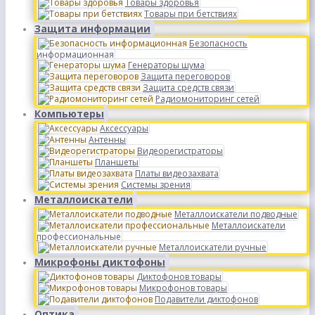
Товары здоровья
Товары при бетствиях
Защита информации
Безопасность
информационная
Генераторы шума
Защита переговоров
Защита средств связи
Радиомониторинг сетей
Компьютеры
Аксессуары
Антенны
Видеорегистраторы
Планшеты
Платы видеозахвата
Системы зрения
Металлоискатели
Металлоискатели подводные
Металлоискатели
профессиональные
Металлоискатели ручные
Микрофоны диктофоны
Диктофонов товары
Микрофонов товары
Подавители диктофонов
Оптика