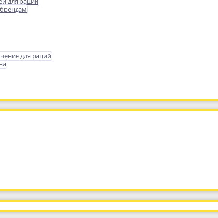
еи для раций
 брендам
чение для раций
на