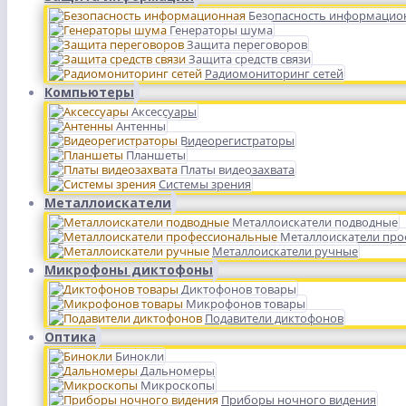
Безопасность информацио
Генераторы шума
Защита переговоров
Защита средств связи
Радиомониторинг сетей
Компьютеры
Аксессуары
Антенны
Видеорегистраторы
Планшеты
Платы видеозахвата
Системы зрения
Металлоискатели
Металлоискатели подводные
Металлоискатели пр
Металлоискатели ручные
Микрофоны диктофоны
Диктофонов товары
Микрофонов товары
Подавители диктофонов
Оптика
Бинокли
Дальномеры
Микроскопы
Приборы ночного видения