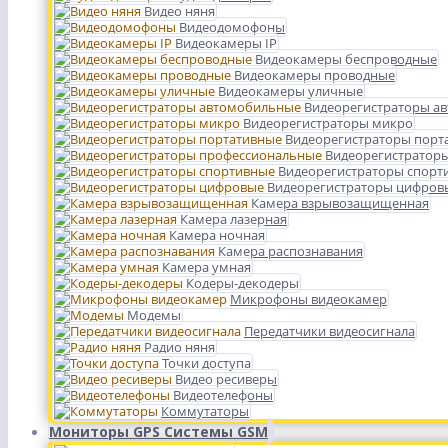
Видео няня
Видеодомофоны
Видеокамеры IP
Видеокамеры беспроводные
Видеокамеры проводные
Видеокамеры уличные
Видеорегистраторы а
Видеорегистраторы микро
Видеорегистраторы порт
Видеорегистратор
Видеорегистраторы спорт
Видеорегистраторы цифров
Камера взрывозащищенная
Камера лазерная
Камера ночная
Камера распознавания
Камера умная
Кодеры-декодеры
Микрофоны видеокамер
Модемы
Передатчики видеосигнала
Радио няня
Точки доступа
Видео ресиверы
Видеотелефоны
Коммутаторы
Мониторы GPS Системы GSM