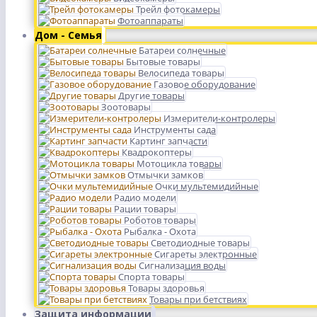
Трейл фотокамеры
Фотоаппараты
Дом - Семья
Батареи солнечные
Бытовые товары
Велосипеда товары
Газовое оборудование
Другие товары
Зоотовары
Измерители-контролеры
Инструменты сада
Картинг запчасти
Квадрокоптеры
Мотоцикла товары
Отмычки замков
Очки мультемидийные
Радио модели
Рации товары
Роботов товары
Рыбалка - Охота
Светодиодные товары
Сигареты электронные
Сигнализация воды
Спорта товары
Товары здоровья
Товары при бетствиях
Защита информации