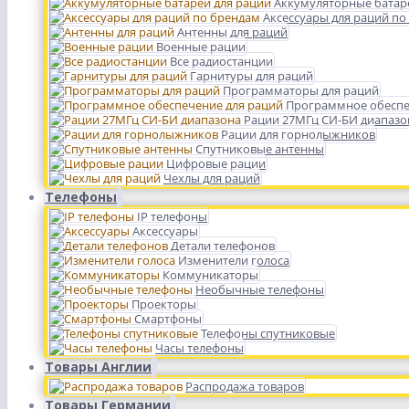
Аккумуляторные батар
Аксессуары для раций по
Антенны для раций
Военные рации
Все радиостанции
Гарнитуры для раций
Программаторы для раций
Программное обеспе
Рации 27МГц СИ-БИ диапазо
Рации для горнолыжников
Спутниковые антенны
Цифровые рации
Чехлы для раций
Телефоны
IP телефоны
Аксессуары
Детали телефонов
Изменители голоса
Коммуникаторы
Необычные телефоны
Проекторы
Смартфоны
Телефоны спутниковые
Часы телефоны
Товары Англии
Распродажа товаров
Товары Германии