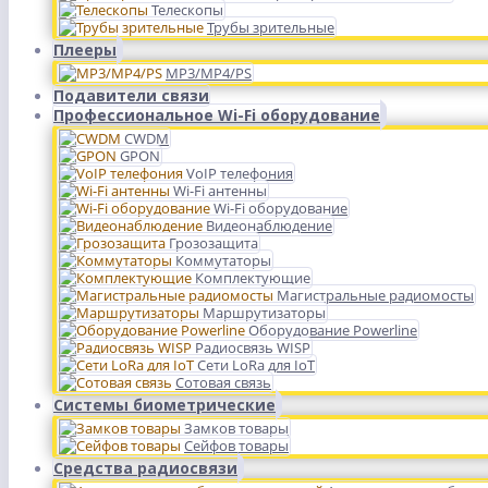
Телескопы
Трубы зрительные
Плееры
MP3/MP4/PS
Подавители связи
Профессиональное Wi-Fi оборудование
CWDM
GPON
VoIP телефония
Wi-Fi антенны
Wi-Fi оборудование
Видеонаблюдение
Грозозащита
Коммутаторы
Комплектующие
Магистральные радиомосты
Маршрутизаторы
Оборудование Powerline
Радиосвязь WISP
Сети LoRa для IoT
Сотовая связь
Системы биометрические
Замков товары
Сейфов товары
Средства радиосвязи