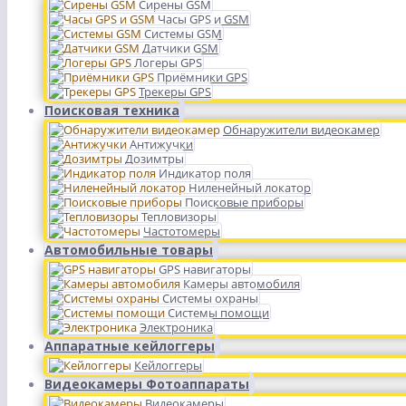
Сирены GSM
Часы GPS и GSM
Системы GSM
Датчики GSM
Логеры GPS
Приёмники GPS
Трекеры GPS
Поисковая техника
Обнаружители видеокамер
Антижучки
Дозимтры
Индикатор поля
Ниленейный локатор
Поисковые приборы
Тепловизоры
Частотомеры
Автомобильные товары
GPS навигаторы
Камеры автомобиля
Системы охраны
Системы помощи
Электроника
Аппаратные кейлоггеры
Кейлоггеры
Видеокамеры Фотоаппараты
Видеокамеры