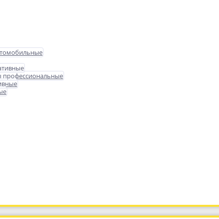
втомобильные
ативные
ы профессиональные
ивные
ые