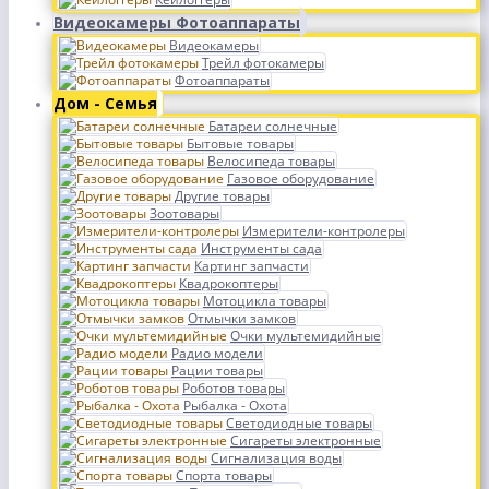
Видеокамеры Фотоаппараты
Видеокамеры
Трейл фотокамеры
Фотоаппараты
Дом - Семья
Батареи солнечные
Бытовые товары
Велосипеда товары
Газовое оборудование
Другие товары
Зоотовары
Измерители-контролеры
Инструменты сада
Картинг запчасти
Квадрокоптеры
Мотоцикла товары
Отмычки замков
Очки мультемидийные
Радио модели
Рации товары
Роботов товары
Рыбалка - Охота
Светодиодные товары
Сигареты электронные
Сигнализация воды
Спорта товары