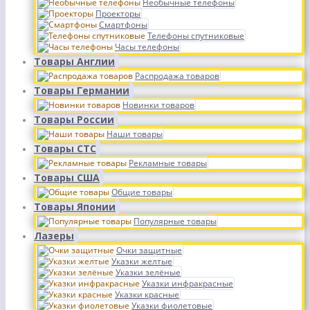
Необычные телефоны
Проекторы
Смартфоны
Телефоны спутниковые
Часы телефоны
Товары Англии
Распродажа товаров
Товары Германии
Новинки товаров
Товары России
Наши товары
Товары СТС
Рекламные товары
Товары США
Общие товары
Товары Японии
Популярные товары
Лазеры
Очки защитные
Указки желтые
Указки зелёные
Указки инфракрасные
Указки красные
Указки фиолетовые