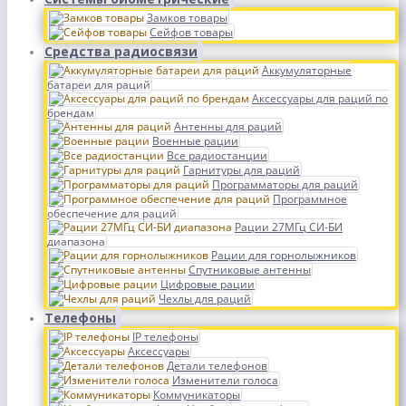
Замков товары
Сейфов товары
Средства радиосвязи
Аккумуляторные
батареи для раций
Аксессуары для раций по
брендам
Антенны для раций
Военные рации
Все радиостанции
Гарнитуры для раций
Программаторы для раций
Программное
обеспечение для раций
Рации 27МГц СИ-БИ
диапазона
Рации для горнолыжников
Спутниковые антенны
Цифровые рации
Чехлы для раций
Телефоны
IP телефоны
Аксессуары
Детали телефонов
Изменители голоса
Коммуникаторы