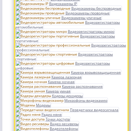
Видеокамеры IP
Видеокамеры беспроводные
Видеокамеры проводные
Видеокамеры уличные
Видеорегистраторы
автомобильные
Видеорегистраторы микро
Видеорегистраторы
портативные
Видеорегистраторы
профессиональные
Видеорегистраторы
спортивные
Видеорегистраторы
цифровые
Камера взрывозащищенная
Камера лазерная
Камера ночная
Камера распознавания
Камера умная
Кодеры-декодеры
Микрофоны видеокамер
Модемы
Передатчики видеосигнала
Радио няня
Точки доступа
Видео ресиверы
Видеотелефоны