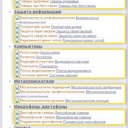
Товары здоровья
Товары при бетствиях
Защита информации
Безопасность
информационная
Генераторы шума
Защита переговоров
Защита средств связи
Радиомониторинг сетей
Компьютеры
Аксессуары
Антенны
Видеорегистраторы
Планшеты
Платы видеозахвата
Системы зрения
Металлоискатели
Металлоискатели подводные
Металлоискатели
профессиональные
Металлоискатели ручные
Микрофоны диктофоны
Диктофонов товары
Микрофонов товары
Подавители диктофонов
Оптика