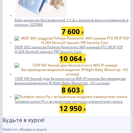
Бэби-монитор беспроводной 2.5 & с камерой вмонтированной в
игрушку SZQ060
7 600
₽
960P 360 градусов Fisheye Panoramic WiFi камера PTZ VR IP P2P
H.264 Ночной прицел PIR Security Cam
10 064
₽
720P HD Умный дом Безопасность WiFi IP камера Беспроводная
видеонаблюдение IR Night Baby Монитор - AU штекер
8 603
₽
Телефон zanco Fly с встроенным модулем изменителя голоса
12 950
₽
Будьте в курсе!
Новости, обзоры и акции