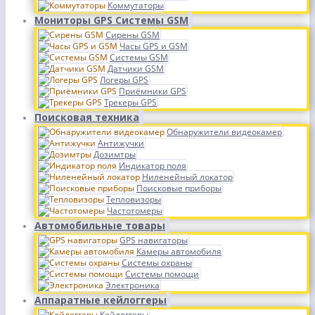
Коммутаторы
Мониторы GPS Системы GSM
Сирены GSM
Часы GPS и GSM
Системы GSM
Датчики GSM
Логеры GPS
Приёмники GPS
Трекеры GPS
Поисковая техника
Обнаружители видеокамер
Антижучки
Дозимтры
Индикатор поля
Ниленейный локатор
Поисковые приборы
Тепловизоры
Частотомеры
Автомобильные товары
GPS навигаторы
Камеры автомобиля
Системы охраны
Системы помощи
Электроника
Аппаратные кейлоггеры
Кейлоггеры