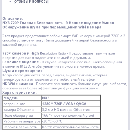
ОТЗЫВЫ И ВОПРОСЫ
Описание:
NX3 720P Главная Безопасность IR Ночное видение
Умная
Обнаружение шума при перемещении WiFi камера
Этот продукт представляет собой смарт-WiFi-камеру с камерой 720P, а 3
способа установки могут быть домашней камерой безопасности и
камерой видеочата.
720P камера и High R
esolution
R
atio -
Предоставляет вам четкое
видение для вас в видеочате с семьей и друзьями.
IR Ночное видение
- В случае неадекватного внешнего освещения
включите IR LED, чтобы увеличить яркость в ночное время.
Шум и перемещение
-
Когда кто-то движется перед лицом, выдает сигнал, который
генерируется и отправляется на мобильный телефон.
HD Wide камера
- Помогите вам записать больше ситуации в области,
обеспечивает более эффективную функцию anit-кражи
Характеристики :
Модель
NX3
разрешение
1280 * 720P / VGA / QVGA
камера Объектив
3,2 мм HD камера Объектив
Поле обзора угла
166 ° (противоположный угол)
Рабочая температура
-20 ℃ -50 ℃
Рабочая влажность
0-95% относительной влажности