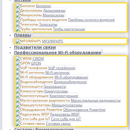
Бинокли
Дальномеры
Микроскопы
Приборы ночного видения
Телескопы
Трубы зрительные
Плееры
MP3/MP4/PS
Подавители связи
Профессиональное Wi-Fi оборудование
CWDM
GPON
VoIP телефония
Wi-Fi антенны
Wi-Fi оборудование
Видеонаблюдение
Грозозащита
Коммутаторы
Комплектующие
Магистральные радиомосты
Маршрутизаторы
Оборудование Powerline
Радиосвязь WISP
Сети LoRa для IoT
Сотовая связь
Системы биометрические