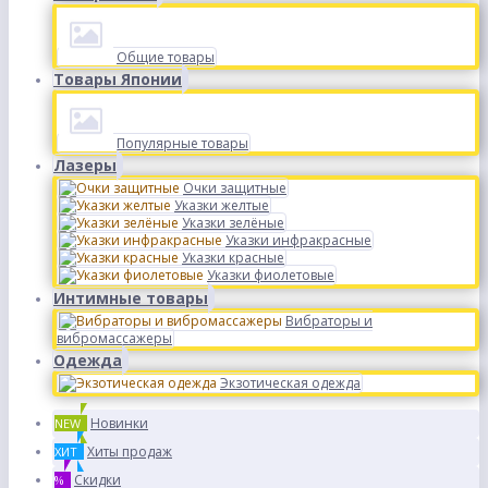
Общие товары
Товары Японии
Популярные товары
Лазеры
Очки защитные
Указки желтые
Указки зелёные
Указки инфракрасные
Указки красные
Указки фиолетовые
Интимные товары
Вибраторы и
вибромассажеры
Одежда
Экзотическая одежда
Новинки
NEW
Хиты продаж
ХИТ
Скидки
%