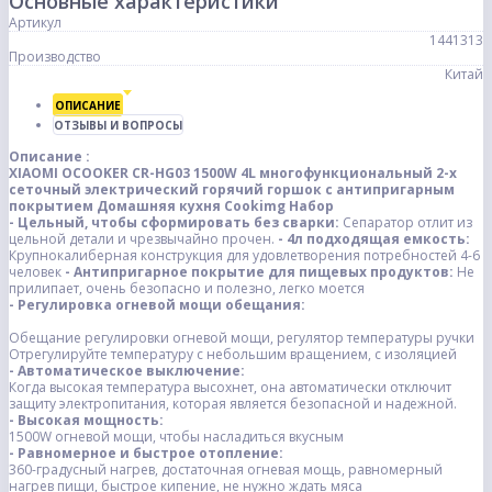
Основные характеристики
Артикул
1441313
Производство
Китай
ОПИСАНИЕ
ОТЗЫВЫ И ВОПРОСЫ
Описание :
XIAOMI OCOOKER CR-HG03 1500W 4L многофункциональный 2-х
сеточный электрический горячий горшок с антипригарным
покрытием Домашняя кухня Cookimg Набор
- Цельный, чтобы сформировать без сварки:
Сепаратор отлит из
цельной детали и чрезвычайно прочен.
- 4л подходящая емкость:
Крупнокалиберная конструкция для удовлетворения потребностей 4-6
человек
- Антипригарное покрытие для пищевых продуктов:
Не
прилипает, очень безопасно и полезно, легко моется
- Регулировка огневой мощи обещания:
Обещание регулировки огневой мощи, регулятор температуры ручки
Отрегулируйте температуру с небольшим вращением, с изоляцией
- Автоматическое выключение:
Когда высокая температура высохнет, она автоматически отключит
защиту электропитания, которая является безопасной и надежной.
- Высокая мощность:
1500W огневой мощи, чтобы насладиться вкусным
- Равномерное и быстрое отопление:
360-градусный нагрев, достаточная огневая мощь, равномерный
нагрев пищи, быстрое кипение, не нужно ждать мяса