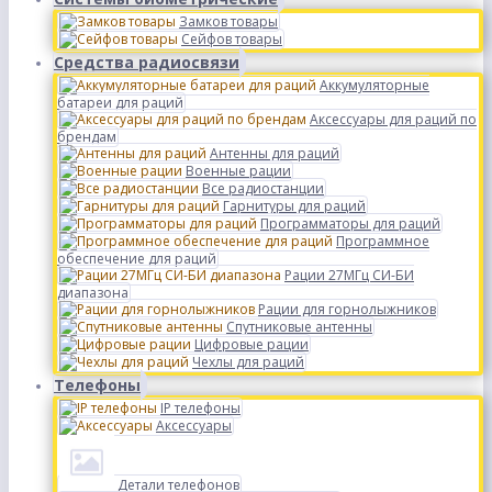
Замков товары
Сейфов товары
Средства радиосвязи
Аккумуляторные
батареи для раций
Аксессуары для раций по
брендам
Антенны для раций
Военные рации
Все радиостанции
Гарнитуры для раций
Программаторы для раций
Программное
обеспечение для раций
Рации 27МГц СИ-БИ
диапазона
Рации для горнолыжников
Спутниковые антенны
Цифровые рации
Чехлы для раций
Телефоны
IP телефоны
Аксессуары
Детали телефонов