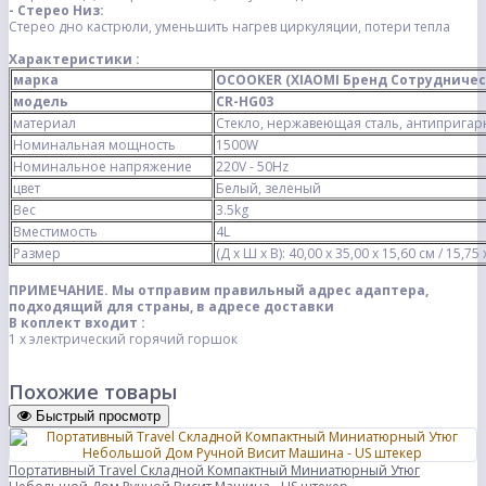
- Стерео Низ:
Стерео дно кастрюли, уменьшить нагрев циркуляции, потери тепла
Характеристики :
марка
OCOOKER (XIAOMI Бренд Сотрудничес
модель
CR-HG03
материал
Стекло, нержавеющая сталь, антиприга
Номинальная мощность
1500W
Номинальное напряжение
220V - 50Hz
цвет
Белый, зеленый
Вес
3.5kg
Вместимость
4L
Размер
(Д х Ш х В): 40,00 х 35,00 х 15,60 см / 15,7
ПРИМЕЧАНИЕ. Мы отправим правильный адрес адаптера,
подходящий для страны, в адресе доставки
В коплект входит :
1 х электрический горячий горшок
Похожие товары
Быстрый просмотр
Портативный Travel Складной Компактный Миниатюрный Утюг