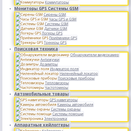
Коммутаторы
Мониторы GPS Системы GSM
Сирены GSM
Часы GPS и GSM
Системы GSM
Датчики GSM
Логеры GPS
Приёмники GPS
Трекеры GPS
Поисковая техника
Обнаружители видеокамер
Антижучки
Дозимтры
Индикатор поля
Ниленейный локатор
Поисковые приборы
Тепловизоры
Частотомеры
Автомобильные товары
GPS навигаторы
Камеры автомобиля
Системы охраны
Системы помощи
Электроника
Аппаратные кейлоггеры
Кейлоггеры