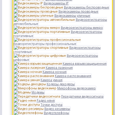
Видеокамеры IP
Видеокамеры беспроводные
Видеокамеры проводные
Видеокамеры уличные
Видеорегистраторы
автомобильные
Видеорегистраторы микро
Видеорегистраторы
портативные
Видеорегистраторы профессиональные
Видеорегистраторы
спортивные
Видеорегистраторы
цифровые
Камера взрывозащищенная
Камера лазерная
Камера ночная
Камера распознавания
Камера умная
Кодеры-декодеры
Микрофоны видеокамер
Модемы
Передатчики видеосигнала
Радио няня
Точки доступа
Видео ресиверы
Видеотелефоны