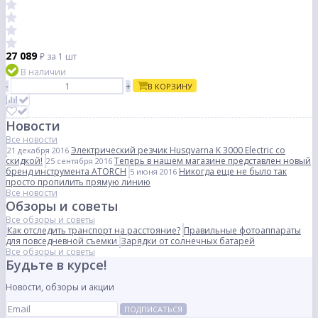
27 089
₽
за 1 шт
В наличии
-
+
В КОРЗИНУ
Новости
Все новости
Электрический резчик Husqvarna K 3000 Electric со
21 декабря 2016
скидкой!
Теперь в нашем магазине представлен новый
25 сентября 2016
бренд инструмента ATORCH
Никогда еще не было так
5 июня 2016
просто пропилить прямую линию
Все новости
Обзоры и советы
Все обзоры и советы
Как отследить транспорт на расстояние?
Правильные фотоаппараты
для повседневной съемки
Зарядки от солнечных батарей
Все обзоры и советы
Будьте в курсе!
Новости, обзоры и акции
ПОДПИСАТЬСЯ