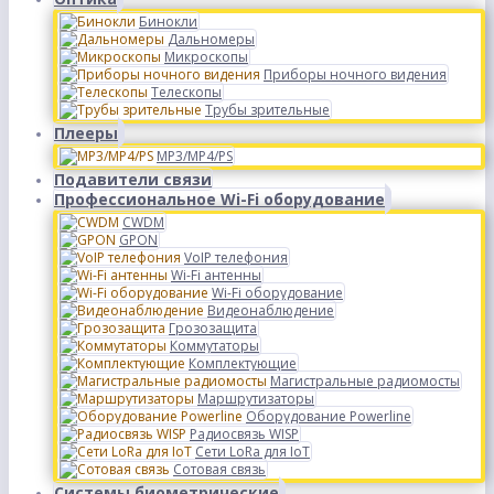
Бинокли
Дальномеры
Микроскопы
Приборы ночного видения
Телескопы
Трубы зрительные
Плееры
MP3/MP4/PS
Подавители связи
Профессиональное Wi-Fi оборудование
CWDM
GPON
VoIP телефония
Wi-Fi антенны
Wi-Fi оборудование
Видеонаблюдение
Грозозащита
Коммутаторы
Комплектующие
Магистральные радиомосты
Маршрутизаторы
Оборудование Powerline
Радиосвязь WISP
Сети LoRa для IoT
Сотовая связь
Системы биометрические