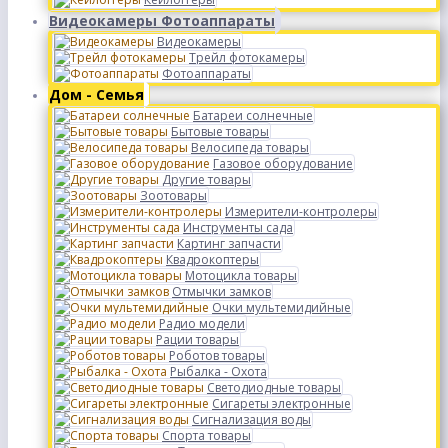
Видеокамеры Фотоаппараты
Видеокамеры
Трейл фотокамеры
Фотоаппараты
Дом - Семья
Батареи солнечные
Бытовые товары
Велосипеда товары
Газовое оборудование
Другие товары
Зоотовары
Измерители-контролеры
Инструменты сада
Картинг запчасти
Квадрокоптеры
Мотоцикла товары
Отмычки замков
Очки мультемидийные
Радио модели
Рации товары
Роботов товары
Рыбалка - Охота
Светодиодные товары
Сигареты электронные
Сигнализация воды
Спорта товары