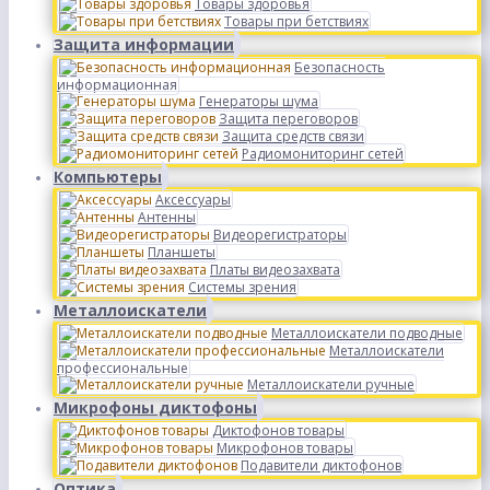
Товары здоровья
Товары при бетствиях
Защита информации
Безопасность
информационная
Генераторы шума
Защита переговоров
Защита средств связи
Радиомониторинг сетей
Компьютеры
Аксессуары
Антенны
Видеорегистраторы
Планшеты
Платы видеозахвата
Системы зрения
Металлоискатели
Металлоискатели подводные
Металлоискатели
профессиональные
Металлоискатели ручные
Микрофоны диктофоны
Диктофонов товары
Микрофонов товары
Подавители диктофонов
Оптика