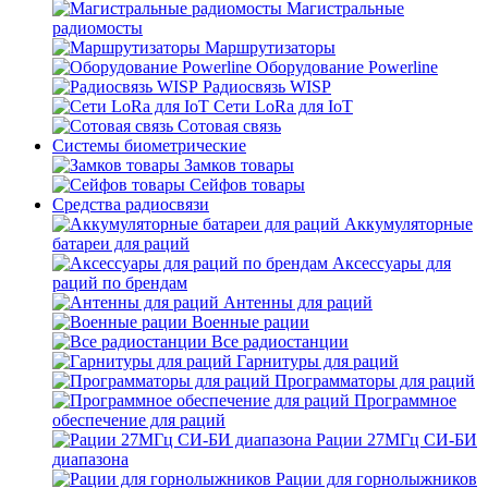
Магистральные
радиомосты
Маршрутизаторы
Оборудование Powerline
Радиосвязь WISP
Сети LoRa для IoT
Сотовая связь
Системы биометрические
Замков товары
Сейфов товары
Средства радиосвязи
Аккумуляторные
батареи для раций
Аксессуары для
раций по брендам
Антенны для раций
Военные рации
Все радиостанции
Гарнитуры для раций
Программаторы для раций
Программное
обеспечение для раций
Рации 27МГц СИ-БИ
диапазона
Рации для горнолыжников