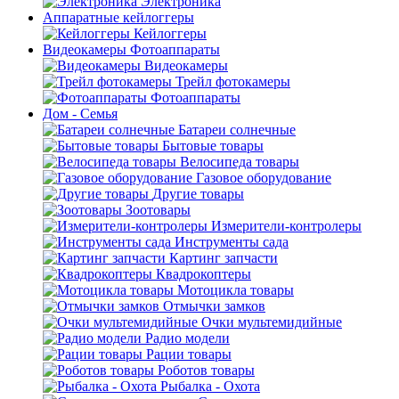
Электроника
Аппаратные кейлоггеры
Кейлоггеры
Видеокамеры Фотоаппараты
Видеокамеры
Трейл фотокамеры
Фотоаппараты
Дом - Семья
Батареи солнечные
Бытовые товары
Велосипеда товары
Газовое оборудование
Другие товары
Зоотовары
Измерители-контролеры
Инструменты сада
Картинг запчасти
Квадрокоптеры
Мотоцикла товары
Отмычки замков
Очки мультемидийные
Радио модели
Рации товары
Роботов товары
Рыбалка - Охота