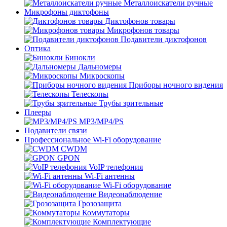
Металлоискатели ручные
Микрофоны диктофоны
Диктофонов товары
Микрофонов товары
Подавители диктофонов
Оптика
Бинокли
Дальномеры
Микроскопы
Приборы ночного видения
Телескопы
Трубы зрительные
Плееры
MP3/MP4/PS
Подавители связи
Профессиональное Wi-Fi оборудование
CWDM
GPON
VoIP телефония
Wi-Fi антенны
Wi-Fi оборудование
Видеонаблюдение
Грозозащита
Коммутаторы
Комплектующие