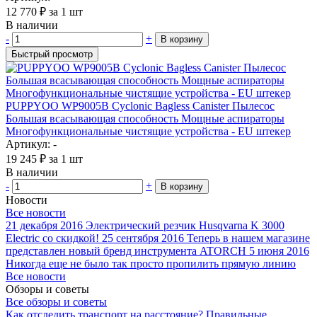
12 770
₽
за 1 шт
В наличии
-
+
В корзину
Быстрый просмотр
PUPPYOO WP9005B Cyclonic Bagless Canister Пылесос
Большая всасывающая способность Мощные аспираторы
Многофункциональные чистящие устройства - EU штекер
Артикул: -
19 245
₽
за 1 шт
В наличии
-
+
В корзину
Новости
Все новости
21 декабря 2016
Электрический резчик Husqvarna K 3000
Electric со скидкой!
25 сентября 2016
Теперь в нашем магазине
представлен новый бренд инструмента ATORCH
5 июня 2016
Никогда еще не было так просто пропилить прямую линию
Все новости
Обзоры и советы
Все обзоры и советы
Как отследить транспорт на расстояние?
Правильные