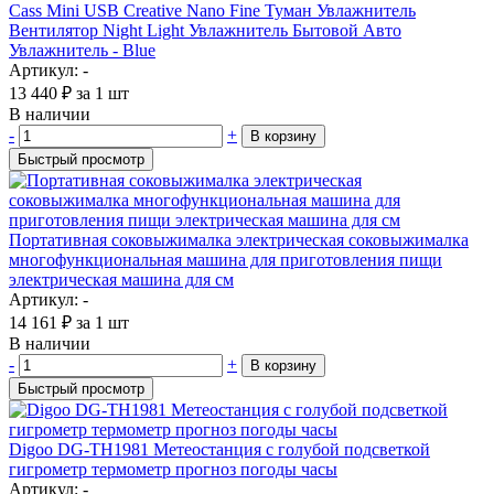
Cass Mini USB Creative Nano Fine Туман Увлажнитель
Вентилятор Night Light Увлажнитель Бытовой Авто
Увлажнитель - Blue
Артикул: -
13 440
₽
за 1 шт
В наличии
-
+
В корзину
Быстрый просмотр
Портативная соковыжималка электрическая соковыжималка
многофункциональная машина для приготовления пищи
электрическая машина для см
Артикул: -
14 161
₽
за 1 шт
В наличии
-
+
В корзину
Быстрый просмотр
Digoo DG-TH1981 Метеостанция с голубой подсветкой
гигрометр термометр прогноз погоды часы
Артикул: -