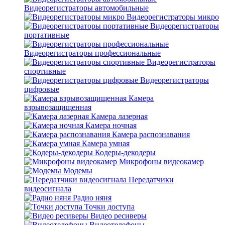
Видеорегистраторы автомобильные
Видеорегистраторы микро
Видеорегистраторы
портативные
Видеорегистраторы профессиональные
Видеорегистраторы
спортивные
Видеорегистраторы
цифровые
Камера
взрывозащищенная
Камера лазерная
Камера ночная
Камера распознавания
Камера умная
Кодеры-декодеры
Микрофоны видеокамер
Модемы
Передатчики
видеосигнала
Радио няня
Точки доступа
Видео ресиверы
Видеотелефоны