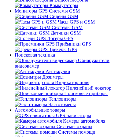
Коммутаторы
Мониторы GPS Системы GSM
Сирены GSM
Часы GPS и GSM
Системы GSM
Датчики GSM
Логеры GPS
Приёмники GPS
Трекеры GPS
Поисковая техника
Обнаружители
видеокамер
Антижучки
Дозимтры
Индикатор поля
Ниленейный локатор
Поисковые приборы
Тепловизоры
Частотомеры
Автомобильные товары
GPS навигаторы
Камеры автомобиля
Системы охраны
Системы помощи