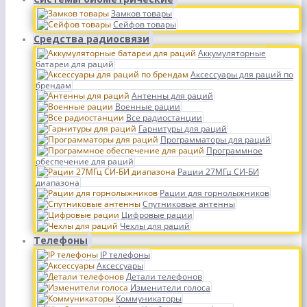
Замков товары
Сейфов товары
Средства радиосвязи
Аккумуляторные
батареи для раций
Аксессуары для раций по
брендам
Антенны для раций
Военные рации
Все радиостанции
Гарнитуры для раций
Программаторы для раций
Программное
обеспечение для раций
Рации 27МГц СИ-БИ
диапазона
Рации для горнолыжников
Спутниковые антенны
Цифровые рации
Чехлы для раций
Телефоны
IP телефоны
Аксессуары
Детали телефонов
Изменители голоса
Коммуникаторы