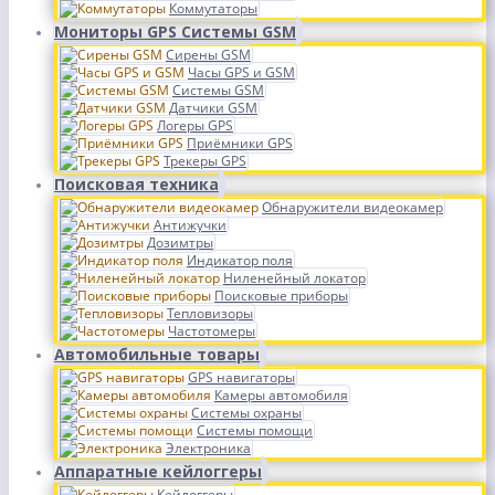
Коммутаторы
Мониторы GPS Системы GSM
Сирены GSM
Часы GPS и GSM
Системы GSM
Датчики GSM
Логеры GPS
Приёмники GPS
Трекеры GPS
Поисковая техника
Обнаружители видеокамер
Антижучки
Дозимтры
Индикатор поля
Ниленейный локатор
Поисковые приборы
Тепловизоры
Частотомеры
Автомобильные товары
GPS навигаторы
Камеры автомобиля
Системы охраны
Системы помощи
Электроника
Аппаратные кейлоггеры
Кейлоггеры