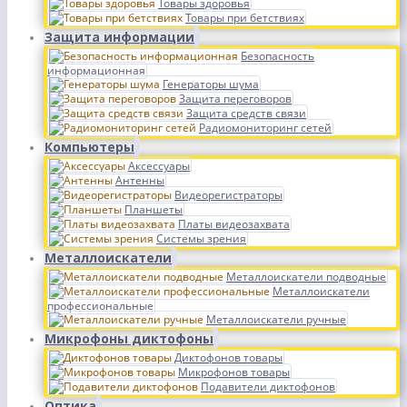
Товары здоровья
Товары при бетствиях
Защита информации
Безопасность
информационная
Генераторы шума
Защита переговоров
Защита средств связи
Радиомониторинг сетей
Компьютеры
Аксессуары
Антенны
Видеорегистраторы
Планшеты
Платы видеозахвата
Системы зрения
Металлоискатели
Металлоискатели подводные
Металлоискатели
профессиональные
Металлоискатели ручные
Микрофоны диктофоны
Диктофонов товары
Микрофонов товары
Подавители диктофонов
Оптика