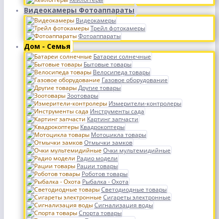
Видеокамеры Фотоаппараты
Видеокамеры
Трейл фотокамеры
Фотоаппараты
Дом - Семья
Батареи солнечные
Бытовые товары
Велосипеда товары
Газовое оборудование
Другие товары
Зоотовары
Измерители-контролеры
Инструменты сада
Картинг запчасти
Квадрокоптеры
Мотоцикла товары
Отмычки замков
Очки мультемидийные
Радио модели
Рации товары
Роботов товары
Рыбалка - Охота
Светодиодные товары
Сигареты электронные
Сигнализация воды
Спорта товары