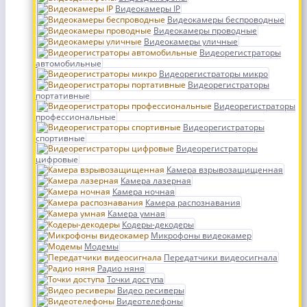
Видеокамеры IP
Видеокамеры беспроводные
Видеокамеры проводные
Видеокамеры уличные
Видеорегистраторы
автомобильные
Видеорегистраторы микро
Видеорегистраторы
портативные
Видеорегистраторы
профессиональные
Видеорегистраторы
спортивные
Видеорегистраторы
цифровые
Камера взрывозащищенная
Камера лазерная
Камера ночная
Камера распознавания
Камера умная
Кодеры-декодеры
Микрофоны видеокамер
Модемы
Передатчики видеосигнала
Радио няня
Точки доступа
Видео ресиверы
Видеотелефоны