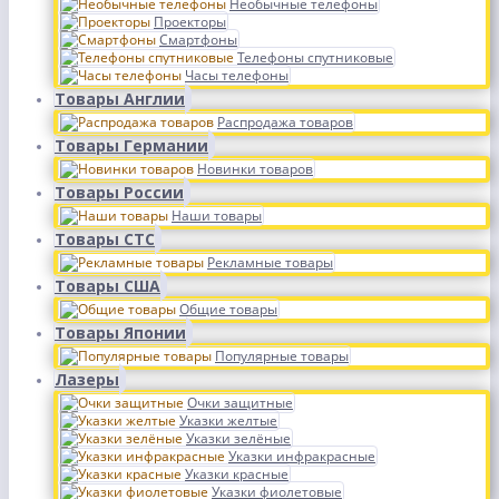
Необычные телефоны
Проекторы
Смартфоны
Телефоны спутниковые
Часы телефоны
Товары Англии
Распродажа товаров
Товары Германии
Новинки товаров
Товары России
Наши товары
Товары СТС
Рекламные товары
Товары США
Общие товары
Товары Японии
Популярные товары
Лазеры
Очки защитные
Указки желтые
Указки зелёные
Указки инфракрасные
Указки красные
Указки фиолетовые