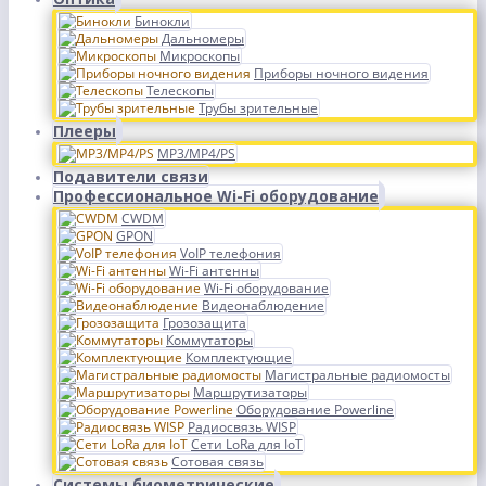
Бинокли
Дальномеры
Микроскопы
Приборы ночного видения
Телескопы
Трубы зрительные
Плееры
MP3/MP4/PS
Подавители связи
Профессиональное Wi-Fi оборудование
CWDM
GPON
VoIP телефония
Wi-Fi антенны
Wi-Fi оборудование
Видеонаблюдение
Грозозащита
Коммутаторы
Комплектующие
Магистральные радиомосты
Маршрутизаторы
Оборудование Powerline
Радиосвязь WISP
Сети LoRa для IoT
Сотовая связь
Системы биометрические