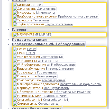
Бинокли
Дальномеры
Микроскопы
Приборы ночного видения
Телескопы
Трубы зрительные
Плееры
MP3/MP4/PS
Подавители связи
Профессиональное Wi-Fi оборудование
CWDM
GPON
VoIP телефония
Wi-Fi антенны
Wi-Fi оборудование
Видеонаблюдение
Грозозащита
Коммутаторы
Комплектующие
Магистральные радиомосты
Маршрутизаторы
Оборудование Powerline
Радиосвязь WISP
Сети LoRa для IoT
Сотовая связь
Системы биометрические