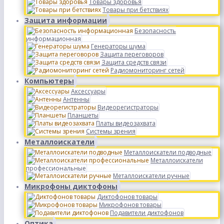
Товары здоровья
Товары при бетствиях
Защита информации
Безопасность
информационная
Генераторы шума
Защита переговоров
Защита средств связи
Радиомониторинг сетей
Компьютеры
Аксессуары
Антенны
Видеорегистраторы
Планшеты
Платы видеозахвата
Системы зрения
Металлоискатели
Металлоискатели подводные
Металлоискатели
профессиональные
Металлоискатели ручные
Микрофоны диктофоны
Диктофонов товары
Микрофонов товары
Подавители диктофонов
Оптика