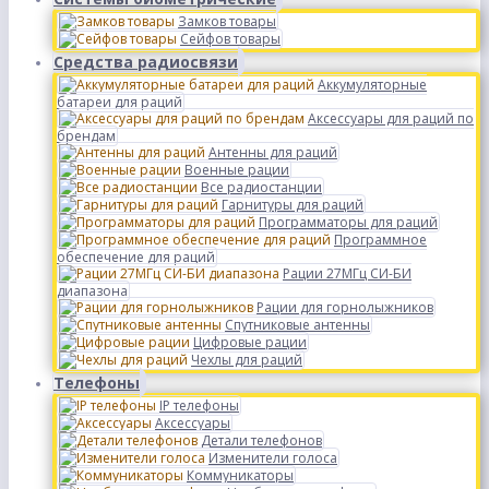
Замков товары
Сейфов товары
Средства радиосвязи
Аккумуляторные
батареи для раций
Аксессуары для раций по
брендам
Антенны для раций
Военные рации
Все радиостанции
Гарнитуры для раций
Программаторы для раций
Программное
обеспечение для раций
Рации 27МГц СИ-БИ
диапазона
Рации для горнолыжников
Спутниковые антенны
Цифровые рации
Чехлы для раций
Телефоны
IP телефоны
Аксессуары
Детали телефонов
Изменители голоса
Коммуникаторы