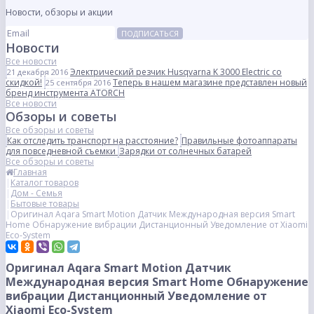
Новости, обзоры и акции
ПОДПИСАТЬСЯ
Новости
Все новости
Электрический резчик Husqvarna K 3000 Electric со
21 декабря 2016
скидкой!
Теперь в нашем магазине представлен новый
25 сентября 2016
бренд инструмента ATORCH
Все новости
Обзоры и советы
Все обзоры и советы
Как отследить транспорт на расстояние?
Правильные фотоаппараты
для повседневной съемки
Зарядки от солнечных батарей
Все обзоры и советы
Главная
Каталог товаров
Дом - Семья
Бытовые товары
Оригинал Aqara Smart Motion Датчик Международная версия Smart
Home Обнаружение вибрации Дистанционный Уведомление от Xiaomi
Eco-System
Оригинал Aqara Smart Motion Датчик
Международная версия Smart Home Обнаружение
вибрации Дистанционный Уведомление от
Xiaomi Eco-System