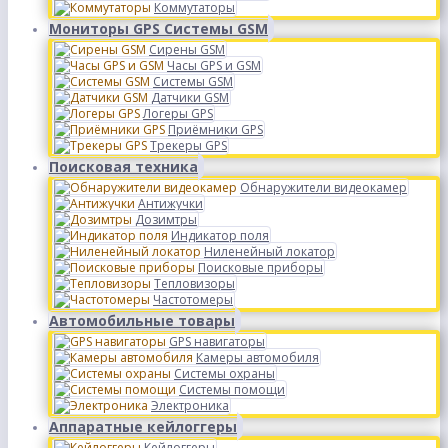
Коммутаторы
Мониторы GPS Системы GSM
Сирены GSM
Часы GPS и GSM
Системы GSM
Датчики GSM
Логеры GPS
Приёмники GPS
Трекеры GPS
Поисковая техника
Обнаружители видеокамер
Антижучки
Дозимтры
Индикатор поля
Ниленейный локатор
Поисковые приборы
Тепловизоры
Частотомеры
Автомобильные товары
GPS навигаторы
Камеры автомобиля
Системы охраны
Системы помощи
Электроника
Аппаратные кейлоггеры
Кейлоггеры