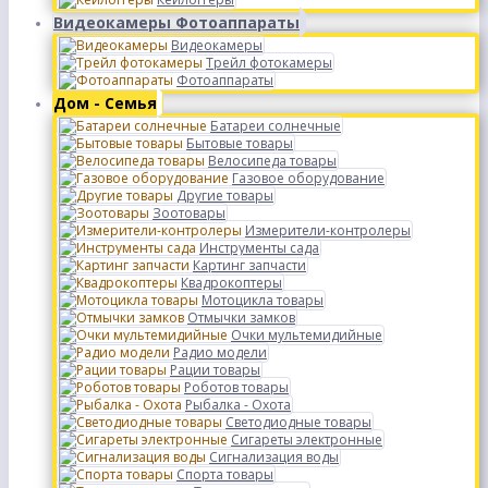
Видеокамеры Фотоаппараты
Видеокамеры
Трейл фотокамеры
Фотоаппараты
Дом - Семья
Батареи солнечные
Бытовые товары
Велосипеда товары
Газовое оборудование
Другие товары
Зоотовары
Измерители-контролеры
Инструменты сада
Картинг запчасти
Квадрокоптеры
Мотоцикла товары
Отмычки замков
Очки мультемидийные
Радио модели
Рации товары
Роботов товары
Рыбалка - Охота
Светодиодные товары
Сигареты электронные
Сигнализация воды
Спорта товары