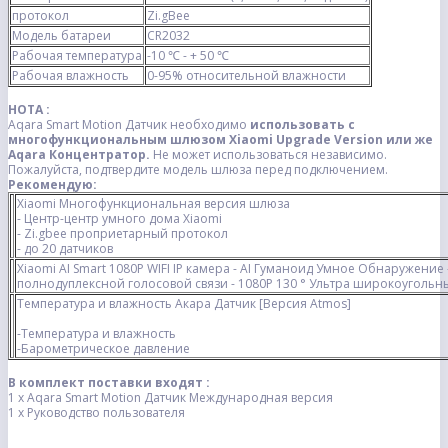
протокол
Zi.gBee
Модель батареи
CR2032
Рабочая температура
-10 ℃ - + 50 ℃
Рабочая влажность
0-95% относительной влажности
НОТА :
Aqara Smart Motion Датчик необходимо
использовать с
многофункциональным шлюзом Xiaomi Upgrade Version
или же
Aqara Концентратор
.
Не может использоваться независимо.
Пожалуйста, подтвердите модель шлюза перед подключением.
Рекомендую:
Xiaomi Многофункциональная версия шлюза
- Центр-центр умного дома Xiaomi
- Zi.gbee проприетарный протокол
- до 20 датчиков
Xiaomi AI Smart 1080P WIFI IP камера - AI Гуманоид Умное Обнаружение
полнодуплексной голосовой связи - 1080P 130 ° Ультра широкоуголь
Температура и влажность Акара Датчик [Версия Atmos]
-Температура и влажность
-Барометрическое давление
В комплект поставки входят :
1 х Aqara Smart Motion Датчик Международная версия
1 х Руководство пользователя