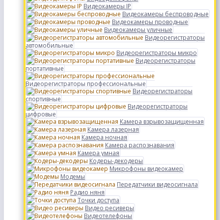
Видеокамеры IP
Видеокамеры беспроводные
Видеокамеры проводные
Видеокамеры уличные
Видеорегистраторы
автомобильные
Видеорегистраторы микро
Видеорегистраторы
портативные
Видеорегистраторы профессиональные
Видеорегистраторы
спортивные
Видеорегистраторы
цифровые
Камера взрывозащищенная
Камера лазерная
Камера ночная
Камера распознавания
Камера умная
Кодеры-декодеры
Микрофоны видеокамер
Модемы
Передатчики видеосигнала
Радио няня
Точки доступа
Видео ресиверы
Видеотелефоны