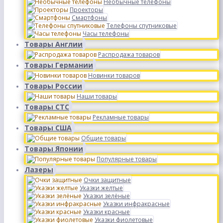
Необычные телефоны
Проекторы
Смартфоны
Телефоны спутниковые
Часы телефоны
Товары Англии
Распродажа товаров
Товары Германии
Новинки товаров
Товары России
Наши товары
Товары СТС
Рекламные товары
Товары США
Общие товары
Товары Японии
Популярные товары
Лазеры
Очки защитные
Указки желтые
Указки зелёные
Указки инфракрасные
Указки красные
Указки фиолетовые