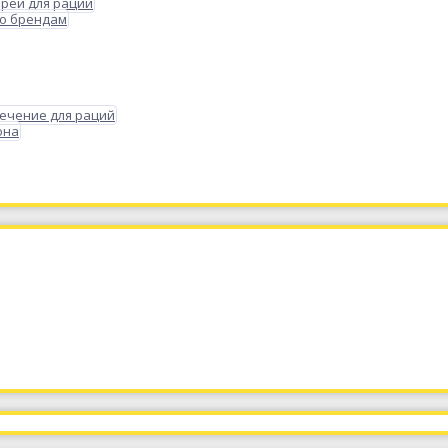
реи для раций
по брендам
ечение для раций
она