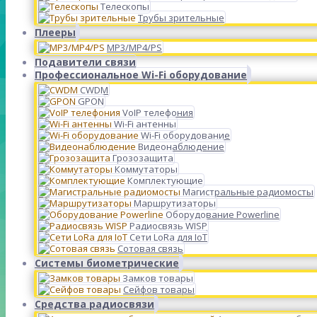
Телескопы
Трубы зрительные
Плееры
MP3/MP4/PS
Подавители связи
Профессиональное Wi-Fi оборудование
CWDM
GPON
VoIP телефония
Wi-Fi антенны
Wi-Fi оборудование
Видеонаблюдение
Грозозащита
Коммутаторы
Комплектующие
Магистральные радиомосты
Маршрутизаторы
Оборудование Powerline
Радиосвязь WISP
Сети LoRa для IoT
Сотовая связь
Системы биометрические
Замков товары
Сейфов товары
Средства радиосвязи