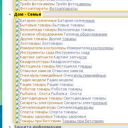
Трейл фотокамеры
Фотоаппараты
Дом - Семья
Батареи солнечные
Бытовые товары
Велосипеда товары
Газовое оборудование
Другие товары
Зоотовары
Измерители-контролеры
Инструменты сада
Картинг запчасти
Квадрокоптеры
Мотоцикла товары
Отмычки замков
Очки мультемидийные
Радио модели
Рации товары
Роботов товары
Рыбалка - Охота
Светодиодные товары
Сигареты электронные
Сигнализация воды
Спорта товары
Товары здоровья
Товары при бетствиях
Защита информации