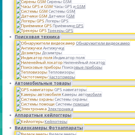
Сирены GSM
Часы GPS и GSM
Системы GSM
Датчики GSM
Логеры GPS
Приёмники GPS
Трекеры GPS
Поисковая техника
Обнаружители видеокамер
Антижучки
Дозимтры
Индикатор поля
Ниленейный локатор
Поисковые приборы
Тепловизоры
Частотомеры
Автомобильные товары
GPS навигаторы
Камеры автомобиля
Системы охраны
Системы помощи
Электроника
Аппаратные кейлоггеры
Кейлоггеры
Видеокамеры Фотоаппараты
Видеокамеры