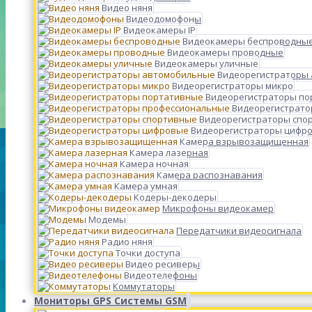
Видео няня
Видеодомофоны
Видеокамеры IP
Видеокамеры беспроводны
Видеокамеры проводные
Видеокамеры уличные
Видеорегистраторы
Видеорегистраторы микро
Видеорегистраторы п
Видеорегистрато
Видеорегистраторы спо
Видеорегистраторы цифр
Камера взрывозащищенная
Камера лазерная
Камера ночная
Камера распознавания
Камера умная
Кодеры-декодеры
Микрофоны видеокамер
Модемы
Передатчики видеосигнала
Радио няня
Точки доступа
Видео ресиверы
Видеотелефоны
Коммутаторы
Мониторы GPS Системы GSM