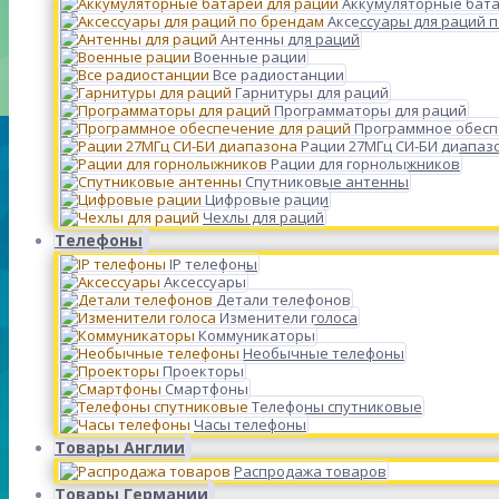
Аккумуляторные бата
Аксессуары для раций 
Антенны для раций
Военные рации
Все радиостанции
Гарнитуры для раций
Программаторы для раций
Программное обесп
Рации 27МГц СИ-БИ диапаз
Рации для горнолыжников
Спутниковые антенны
Цифровые рации
Чехлы для раций
Телефоны
IP телефоны
Аксессуары
Детали телефонов
Изменители голоса
Коммуникаторы
Необычные телефоны
Проекторы
Смартфоны
Телефоны спутниковые
Часы телефоны
Товары Англии
Распродажа товаров
Товары Германии