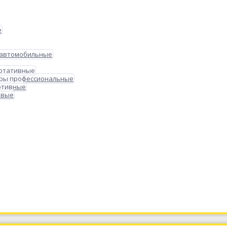
е
 автомобильные
ортативные
ры профессиональные
ртивные
овые