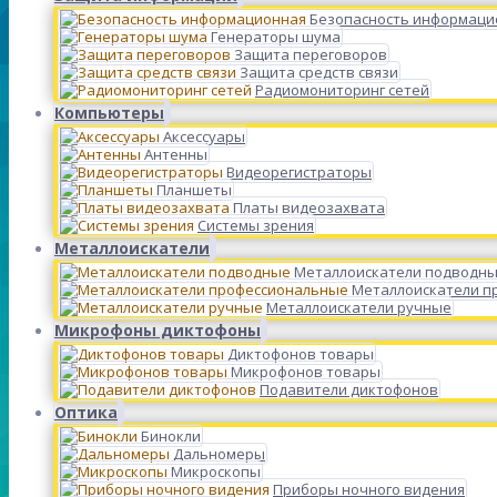
Безопасность информаци
Генераторы шума
Защита переговоров
Защита средств связи
Радиомониторинг сетей
Компьютеры
Аксессуары
Антенны
Видеорегистраторы
Планшеты
Платы видеозахвата
Системы зрения
Металлоискатели
Металлоискатели подводн
Металлоискатели п
Металлоискатели ручные
Микрофоны диктофоны
Диктофонов товары
Микрофонов товары
Подавители диктофонов
Оптика
Бинокли
Дальномеры
Микроскопы
Приборы ночного видения