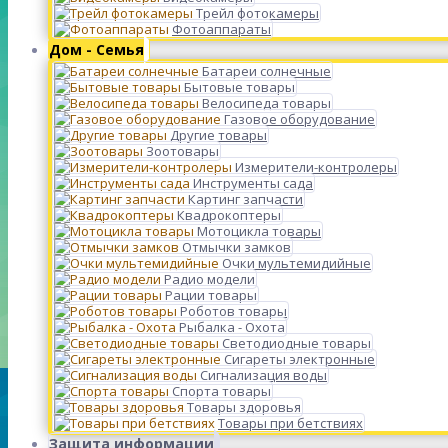
Трейл фотокамеры
Фотоаппараты
Дом - Семья
Батареи солнечные
Бытовые товары
Велосипеда товары
Газовое оборудование
Другие товары
Зоотовары
Измерители-контролеры
Инструменты сада
Картинг запчасти
Квадрокоптеры
Мотоцикла товары
Отмычки замков
Очки мультемидийные
Радио модели
Рации товары
Роботов товары
Рыбалка - Охота
Светодиодные товары
Сигареты электронные
Сигнализация воды
Спорта товары
Товары здоровья
Товары при бетствиях
Защита информации