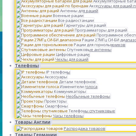
Аккумуляторные бата
Аксессуары для раций 
Антенны для раций
Военные рации
Все радиостанции
Гарнитуры для раций
Программаторы для раций
Программное обесп
Рации 27МГц СИ-БИ диапаз
Рации для горнолыжников
Спутниковые антенны
Цифровые рации
Чехлы для раций
Телефоны
IP телефоны
Аксессуары
Детали телефонов
Изменители голоса
Коммуникаторы
Необычные телефоны
Проекторы
Смартфоны
Телефоны спутниковые
Часы телефоны
Товары Англии
Распродажа товаров
Товары Германии