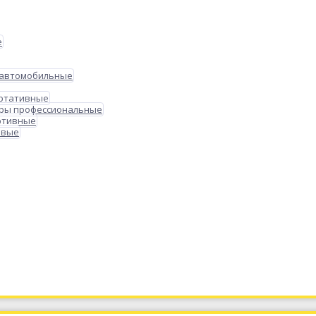
е
 автомобильные
ортативные
ры профессиональные
ртивные
овые