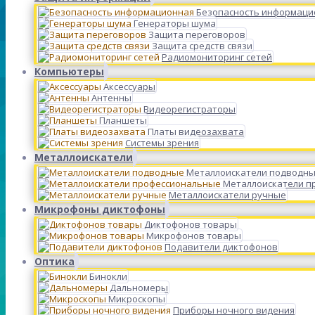
Безопасность информаци
Генераторы шума
Защита переговоров
Защита средств связи
Радиомониторинг сетей
Компьютеры
Аксессуары
Антенны
Видеорегистраторы
Планшеты
Платы видеозахвата
Системы зрения
Металлоискатели
Металлоискатели подводн
Металлоискатели п
Металлоискатели ручные
Микрофоны диктофоны
Диктофонов товары
Микрофонов товары
Подавители диктофонов
Оптика
Бинокли
Дальномеры
Микроскопы
Приборы ночного видения