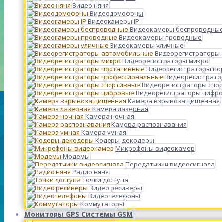
Видео няня
Видеодомофоны
Видеокамеры IP
Видеокамеры беспроводны
Видеокамеры проводные
Видеокамеры уличные
Видеорегистраторы
Видеорегистраторы микро
Видеорегистраторы п
Видеорегистрато
Видеорегистраторы спо
Видеорегистраторы цифр
Камера взрывозащищенная
Камера лазерная
Камера ночная
Камера распознавания
Камера умная
Кодеры-декодеры
Микрофоны видеокамер
Модемы
Передатчики видеосигнала
Радио няня
Точки доступа
Видео ресиверы
Видеотелефоны
Коммутаторы
Мониторы GPS Системы GSM