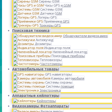
Сирены GSM
Часы GPS и GSM
Системы GSM
Датчики GSM
Логеры GPS
Приёмники GPS
Трекеры GPS
Поисковая техника
Обнаружители видеокамер
Антижучки
Дозимтры
Индикатор поля
Ниленейный локатор
Поисковые приборы
Тепловизоры
Частотомеры
Автомобильные товары
GPS навигаторы
Камеры автомобиля
Системы охраны
Системы помощи
Электроника
Аппаратные кейлоггеры
Кейлоггеры
Видеокамеры Фотоаппараты
Видеокамеры