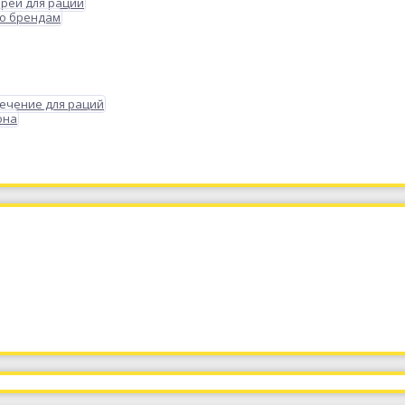
реи для раций
по брендам
ечение для раций
она