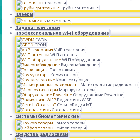
Телескопы
Трубы зрительные
Плееры
MP3/MP4/PS
Подавители связи
Профессиональное Wi-Fi оборудование
CWDM
GPON
VoIP телефония
Wi-Fi антенны
Wi-Fi оборудование
Видеонаблюдение
Грозозащита
Коммутаторы
Комплектующие
Магистральные радиомосты
Маршрутизаторы
Оборудование Powerline
Радиосвязь WISP
Сети LoRa для IoT
Сотовая связь
Системы биометрические
Замков товары
Сейфов товары
Средства радиосвязи