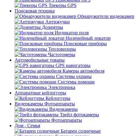
Трекеры GPS
Поисковая техника
Обнаружители видеокамер
Антижучки
Дозимтры
Индикатор поля
Ниленейный локатор
Поисковые приборы
Тепловизоры
Частотомеры
Автомобильные товары
GPS навигаторы
Камеры автомобиля
Системы охраны
Системы помощи
Электроника
Аппаратные кейлоггеры
Кейлоггеры
Видеокамеры Фотоаппараты
Видеокамеры
Трейл фотокамеры
Фотоаппараты
Дом - Семья
Батареи солнечные