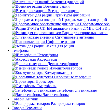
Антенны для раций
Военные рации
Все радиостанции
Гарнитуры для раций
Программаторы для раций
Программное обе
Рации 27МГц СИ-БИ д
Рации для горнолыжников
Спутниковые антенны
Цифровые рации
Чехлы для раций
Телефоны
IP телефоны
Аксессуары
Детали телефонов
Изменители голоса
Коммуникаторы
Необычные телефоны
Проекторы
Смартфоны
Телефоны спутниковые
Часы телефоны
Товары Англии
Распродажа товаров
Товары Германии