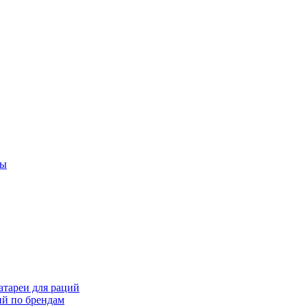
ты
тареи для раций
ий по брендам