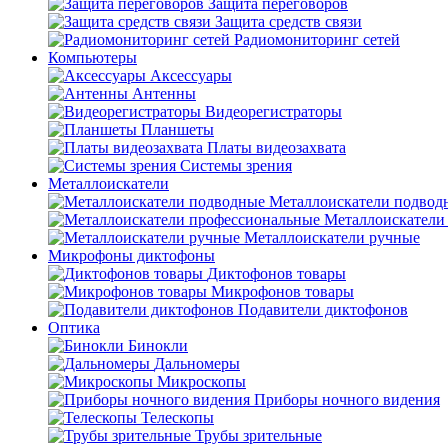
Защита переговоров
Защита средств связи
Радиомониторинг сетей
Компьютеры
Аксессуары
Антенны
Видеорегистраторы
Планшеты
Платы видеозахвата
Системы зрения
Металлоискатели
Металлоискатели подвод
Металлоискатели
Металлоискатели ручные
Микрофоны диктофоны
Диктофонов товары
Микрофонов товары
Подавители диктофонов
Оптика
Бинокли
Дальномеры
Микроскопы
Приборы ночного видения
Телескопы
Трубы зрительные