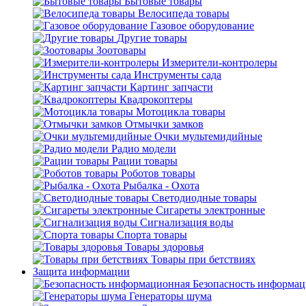
Бытовые товары
Велосипеда товары
Газовое оборудование
Другие товары
Зоотовары
Измерители-контролеры
Инструменты сада
Картинг запчасти
Квадрокоптеры
Мотоцикла товары
Отмычки замков
Очки мультемидийные
Радио модели
Рации товары
Роботов товары
Рыбалка - Охота
Светодиодные товары
Сигареты электронные
Сигнализация воды
Спорта товары
Товары здоровья
Товары при бетствиях
Защита информации
Безопасность информа
Генераторы шума