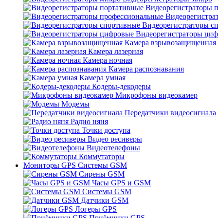
Видеорегистраторы 
Видеорегистра
Видеорегистраторы с
Видеорегистраторы ци
Камера взрывозащищенная
Камера лазерная
Камера ночная
Камера распознавания
Камера умная
Кодеры-декодеры
Микрофоны видеокамер
Модемы
Передатчики видеосигнала
Радио няня
Точки доступа
Видео ресиверы
Видеотелефоны
Коммутаторы
Мониторы GPS Системы GSM
Сирены GSM
Часы GPS и GSM
Системы GSM
Датчики GSM
Логеры GPS
Приёмники GPS