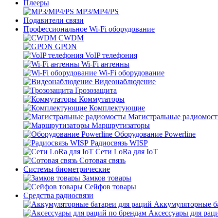
Плееры
MP3/MP4/PS
Подавители связи
Профессиональное Wi-Fi оборудование
CWDM
GPON
VoIP телефония
Wi-Fi антенны
Wi-Fi оборудование
Видеонаблюдение
Грозозащита
Коммутаторы
Комплектующие
Магистральные радиомос
Маршрутизаторы
Оборудование Powerline
Радиосвязь WISP
Сети LoRa для IoT
Сотовая связь
Системы биометрические
Замков товары
Сейфов товары
Средства радиосвязи
Аккумуляторные ба
Аксессуары для рац