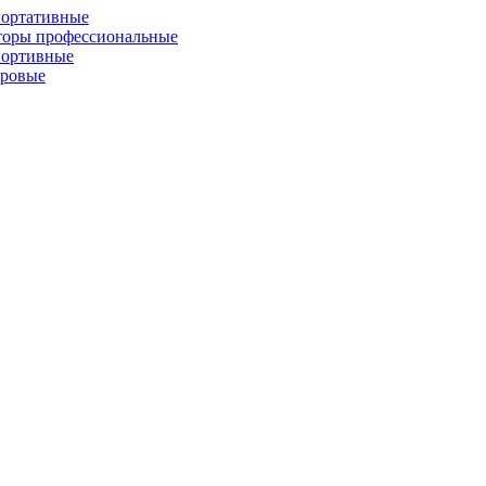
портативные
торы профессиональные
портивные
фровые