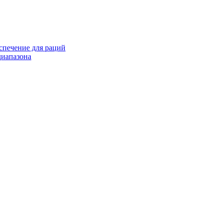
спечение для раций
иапазона