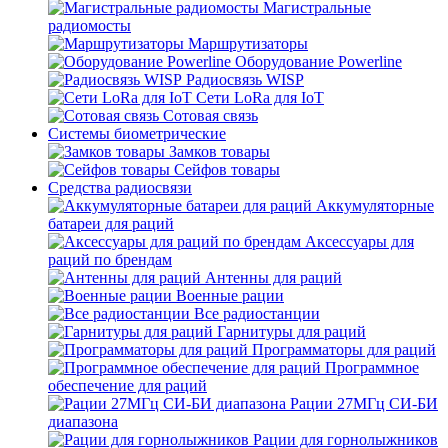
Магистральные
радиомосты
Маршрутизаторы
Оборудование Powerline
Радиосвязь WISP
Сети LoRa для IoT
Сотовая связь
Системы биометрические
Замков товары
Сейфов товары
Средства радиосвязи
Аккумуляторные
батареи для раций
Аксессуары для
раций по брендам
Антенны для раций
Военные рации
Все радиостанции
Гарнитуры для раций
Программаторы для раций
Программное
обеспечение для раций
Рации 27МГц СИ-БИ
диапазона
Рации для горнолыжников