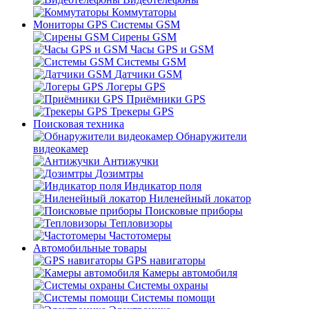
Коммутаторы
Мониторы GPS Системы GSM
Сирены GSM
Часы GPS и GSM
Системы GSM
Датчики GSM
Логеры GPS
Приёмники GPS
Трекеры GPS
Поисковая техника
Обнаружители
видеокамер
Антижучки
Дозимтры
Индикатор поля
Ниленейный локатор
Поисковые приборы
Тепловизоры
Частотомеры
Автомобильные товары
GPS навигаторы
Камеры автомобиля
Системы охраны
Системы помощи