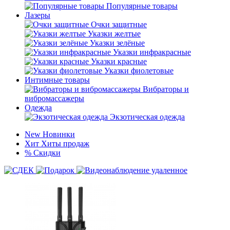
Популярные товары
Лазеры
Очки защитные
Указки желтые
Указки зелёные
Указки инфракрасные
Указки красные
Указки фиолетовые
Интимные товары
Вибраторы и
вибромассажеры
Одежда
Экзотическая одежда
New
Новинки
Хит
Хиты продаж
%
Скидки