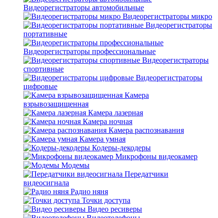
Видеорегистраторы автомобильные
Видеорегистраторы микро
Видеорегистраторы
портативные
Видеорегистраторы профессиональные
Видеорегистраторы
спортивные
Видеорегистраторы
цифровые
Камера
взрывозащищенная
Камера лазерная
Камера ночная
Камера распознавания
Камера умная
Кодеры-декодеры
Микрофоны видеокамер
Модемы
Передатчики
видеосигнала
Радио няня
Точки доступа
Видео ресиверы
Видеотелефоны