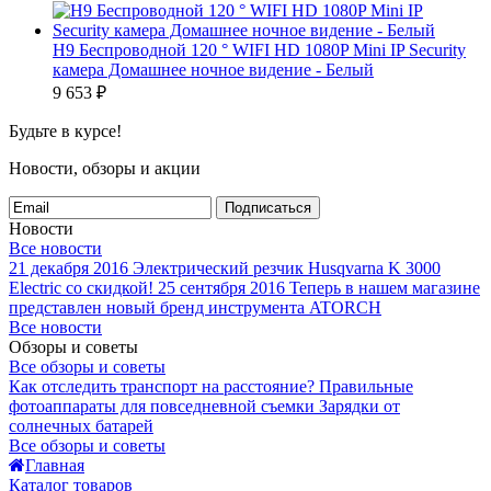
H9 Беспроводной 120 ° WIFI HD 1080P Mini IP Security
камера Домашнее ночное видение - Белый
9 653
₽
Будьте в курсе!
Новости, обзоры и акции
Подписаться
Новости
Все новости
21 декабря 2016
Электрический резчик Husqvarna K 3000
Electric со скидкой!
25 сентября 2016
Теперь в нашем магазине
представлен новый бренд инструмента ATORCH
Все новости
Обзоры и советы
Все обзоры и советы
Как отследить транспорт на расстояние?
Правильные
фотоаппараты для повседневной съемки
Зарядки от
солнечных батарей
Все обзоры и советы
Главная
Каталог товаров