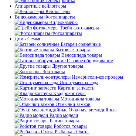
Электроника
Аппаратные кейлоггеры
Кейлоггеры
Видеокамеры Фотоаппараты
Видеокамеры
Трейл фотокамеры
Фотоаппараты
Дом - Семья
Батареи солнечные
Бытовые товары
Велосипеда товары
Газовое оборудование
Другие товары
Зоотовары
Измерители-контролеры
Инструменты сада
Картинг запчасти
Квадрокоптеры
Мотоцикла товары
Отмычки замков
Очки мультемидийные
Радио модели
Рации товары
Роботов товары
Рыбалка - Охота