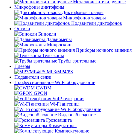
Металлоискатели ручные
Микрофоны диктофоны
Диктофонов товары
Микрофонов товары
Подавители диктофонов
Оптика
Бинокли
Дальномеры
Микроскопы
Приборы ночного видения
Телескопы
Трубы зрительные
Плееры
MP3/MP4/PS
Подавители связи
Профессиональное Wi-Fi оборудование
CWDM
GPON
VoIP телефония
Wi-Fi антенны
Wi-Fi оборудование
Видеонаблюдение
Грозозащита
Коммутаторы
Комплектующие