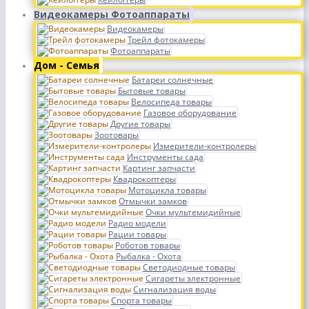
Видеокамеры Фотоаппараты
Видеокамеры
Трейл фотокамеры
Фотоаппараты
Дом - Семья
Батареи солнечные
Бытовые товары
Велосипеда товары
Газовое оборудование
Другие товары
Зоотовары
Измерители-контролеры
Инструменты сада
Картинг запчасти
Квадрокоптеры
Мотоцикла товары
Отмычки замков
Очки мультемидийные
Радио модели
Рации товары
Роботов товары
Рыбалка - Охота
Светодиодные товары
Сигареты электронные
Сигнализация воды
Спорта товары