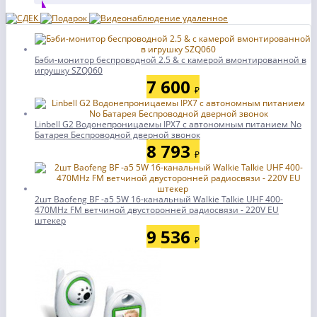
Бэби-монитор беспроводной 2.5 & с камерой вмонтированной в
игрушку SZQ060
7 600
₽
Linbell G2 Водонепроницаемы IPX7 с автономным питанием No
Батарея Беспроводной дверной звонок
8 793
₽
2шт Baofeng BF -а5 5W 16-канальный Walkie Talkie UHF 400-
470MHz FM ветчиной двусторонней радиосвязи - 220V EU
штекер
9 536
₽