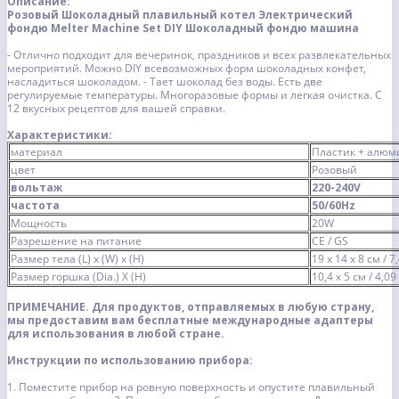
Описание:
Розовый Шоколадный плавильный котел Электрический
фондю Melter Machine Set DIY Шоколадный фондю машина
- Отлично подходит для вечеринок, праздников и всех развлекательных
мероприятий. Можно DIY всевозможных форм шоколадных конфет,
насладиться шоколадом.
- Тает шоколад без воды. Есть две
регулируемые температуры. Многоразовые формы и легкая очистка. С
12 вкусных рецептов для вашей справки.
Характеристики:
материал
Пластик + алю
цвет
Розовый
вольтаж
220-240V
частота
50/60Hz
Мощность
20W
Разрешение на питание
CE / GS
Размер тела (L) x (W) x (H)
19 x 14 x 8 см / 7,
Размер горшка (Dia.) X (H)
10,4 х 5 см / 4,09
ПРИМЕЧАНИЕ. Для продуктов, отправляемых в любую страну,
мы предоставим вам бесплатные международные адаптеры
для использования в любой стране.
Инструкции по использованию прибора:
1. Поместите прибор на ровную поверхность и опустите плавильный