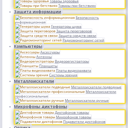
Товары здоровья
Товары при бетствиях
Защита информации
Безопасность
информационная
Генераторы шума
Защита переговоров
Защита средств связи
Радиомониторинг сетей
Компьютеры
Аксессуары
Антенны
Видеорегистраторы
Планшеты
Платы видеозахвата
Системы зрения
Металлоискатели
Металлоискатели подводные
Металлоискатели
профессиональные
Металлоискатели ручные
Микрофоны диктофоны
Диктофонов товары
Микрофонов товары
Подавители диктофонов
Оптика