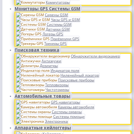
Коммутаторы
Мониторы GPS Системы GSM
Сирены GSM
Часы GPS и GSM
Системы GSM
Датчики GSM
Логеры GPS
Приёмники GPS
Трекеры GPS
Поисковая техника
Обнаружители видеокамер
Антижучки
Дозимтры
Индикатор поля
Ниленейный локатор
Поисковые приборы
Тепловизоры
Частотомеры
Автомобильные товары
GPS навигаторы
Камеры автомобиля
Системы охраны
Системы помощи
Электроника
Аппаратные кейлоггеры
Кейлоггеры