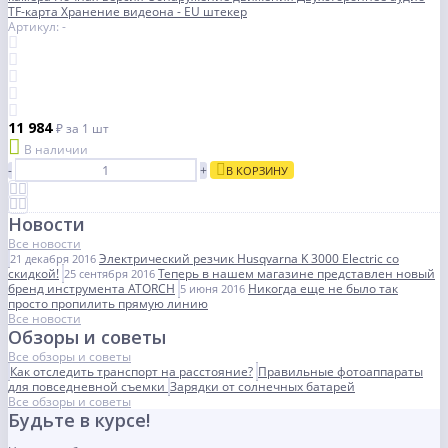
TF-карта Хранение видеона - EU штекер
Артикул: -
11 984
₽
за 1 шт
В наличии
-
+
В КОРЗИНУ
Новости
Все новости
Электрический резчик Husqvarna K 3000 Electric со
21 декабря 2016
скидкой!
Теперь в нашем магазине представлен новый
25 сентября 2016
бренд инструмента ATORCH
Никогда еще не было так
5 июня 2016
просто пропилить прямую линию
Все новости
Обзоры и советы
Все обзоры и советы
Как отследить транспорт на расстояние?
Правильные фотоаппараты
для повседневной съемки
Зарядки от солнечных батарей
Все обзоры и советы
Будьте в курсе!