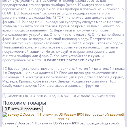
котел в углубление.
2. Подключите прибор к электросети. Для
предварительного прогрева прибора (около 10 минут) поверните
переключатель на передней панели прибора в положение 2 (примерно
60 60 +).
3.Положение 1 используется для поддержания теплого
растопленного шоколада (ок. 43 ℃ +), например, для шоколадного
фондю.
4. Шоколад или шоколадную кувертуру следует мелко нарезать,
чтобы уменьшить время таяния. Время от времени помешивайте во
время процесса плавления.
5. Вернитесь в положение 0 после
использования устройства. Отключите от скокета.
6. Очистка прибора и
форм:
Никогда не погружайте свой шоколад в воду. Протрите его
влажной тканью. Промойте плавильный котел и формы горячей водой.
Плавильный котел и пластиковые формы не безопасны для мытья в
посудомоечной машине! Не используйте острые инструменты для
очистки прибора или форм.
7. Храните устройство в сухом и
проветриваемом месте.
В комплект поставки входят:
1 X Базовая установка, включая плавильный котел
1 х шпатель
1 х полка
1 х Спираль
1 х вилка адаптер
1 X Плоская вилка для приготовления
шоколада
1 X инструкция по эксплуатации и рецепты
6 X Molds (Сердце,
Медведь, Кролик, Кофе в зернах, Звезда, Рождественская елка)
10 х
бамбуковых палочек
10 X пластиковых вилок для фруктов
ДОБАВИТЬ СВОЙ ОТЗЫВ ИЛИ ЗАДАТЬ ВОПРОС
ДОБАВИТЬ СВОЙ ОТЗЫВ
Похожие товары
Быстрый просмотр
Bakeey 2 Doorbell 1 Приемник US Разъем IPX4 Беспроводной дверной