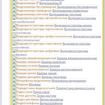
Видеокамеры IP
Видеокамеры беспроводные
Видеокамеры проводные
Видеокамеры уличные
Видеорегистраторы
автомобильные
Видеорегистраторы микро
Видеорегистраторы
портативные
Видеорегистраторы
профессиональные
Видеорегистраторы
спортивные
Видеорегистраторы
цифровые
Камера взрывозащищенная
Камера лазерная
Камера ночная
Камера распознавания
Камера умная
Кодеры-декодеры
Микрофоны видеокамер
Модемы
Передатчики видеосигнала
Радио няня
Точки доступа
Видео ресиверы
Видеотелефоны