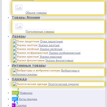
Общие товары
Товары Японии
Популярные товары
Лазеры
Очки защитные
Указки желтые
Указки зелёные
Указки инфракрасные
Указки красные
Указки фиолетовые
Интимные товары
Вибраторы и
вибромассажеры
Одежда
Экзотическая одежда
Новинки
NEW
Хиты продаж
ХИТ
Скидки
%