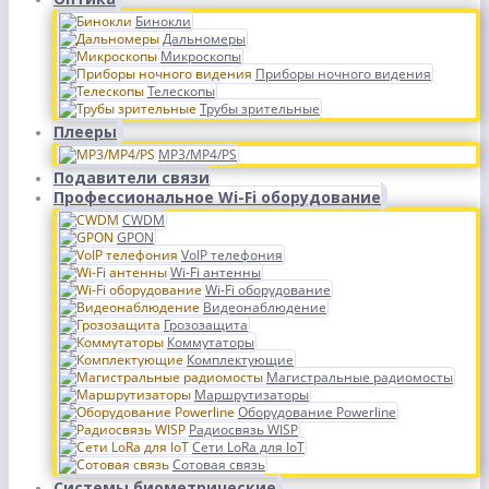
Бинокли
Дальномеры
Микроскопы
Приборы ночного видения
Телескопы
Трубы зрительные
Плееры
MP3/MP4/PS
Подавители связи
Профессиональное Wi-Fi оборудование
CWDM
GPON
VoIP телефония
Wi-Fi антенны
Wi-Fi оборудование
Видеонаблюдение
Грозозащита
Коммутаторы
Комплектующие
Магистральные радиомосты
Маршрутизаторы
Оборудование Powerline
Радиосвязь WISP
Сети LoRa для IoT
Сотовая связь
Системы биометрические