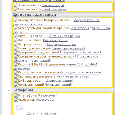
Замков товары
Сейфов товары
Средства радиосвязи
Аккумуляторные
батареи для раций
Аксессуары для раций по
брендам
Антенны для раций
Военные рации
Все радиостанции
Гарнитуры для раций
Программаторы для раций
Программное
обеспечение для раций
Рации 27МГц СИ-БИ
диапазона
Рации для горнолыжников
Спутниковые антенны
Цифровые рации
Чехлы для раций
Телефоны
IP телефоны
Аксессуары
Детали телефонов