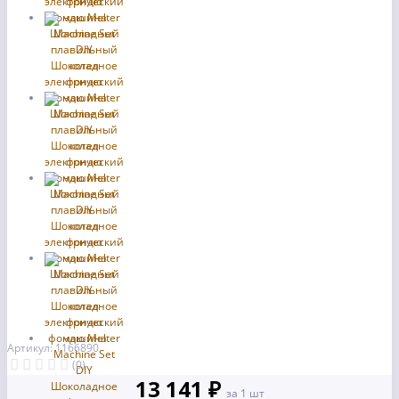
Артикул: 1166890
(0)
13 141 ₽
за 1 шт