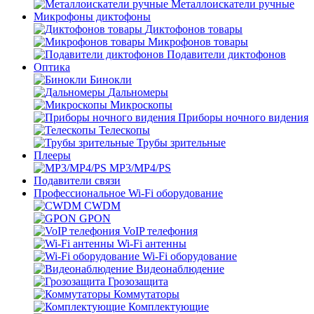
Металлоискатели ручные
Микрофоны диктофоны
Диктофонов товары
Микрофонов товары
Подавители диктофонов
Оптика
Бинокли
Дальномеры
Микроскопы
Приборы ночного видения
Телескопы
Трубы зрительные
Плееры
MP3/MP4/PS
Подавители связи
Профессиональное Wi-Fi оборудование
CWDM
GPON
VoIP телефония
Wi-Fi антенны
Wi-Fi оборудование
Видеонаблюдение
Грозозащита
Коммутаторы
Комплектующие