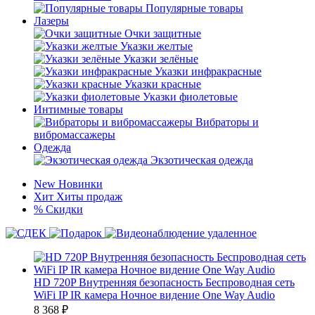
Популярные товары
Лазеры
Очки защитные
Указки желтые
Указки зелёные
Указки инфракрасные
Указки красные
Указки фиолетовые
Интимные товары
Вибраторы и
вибромассажеры
Одежда
Экзотическая одежда
New
Новинки
Хит
Хиты продаж
%
Скидки
HD 720P Внутренняя безопасность Беспроводная сеть
WiFi IP IR камера Ночное видение One Way Audio
8 368
₽