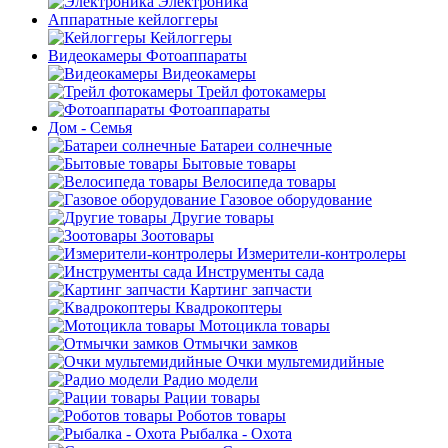
Электроника
Аппаратные кейлоггеры
Кейлоггеры
Видеокамеры Фотоаппараты
Видеокамеры
Трейл фотокамеры
Фотоаппараты
Дом - Семья
Батареи солнечные
Бытовые товары
Велосипеда товары
Газовое оборудование
Другие товары
Зоотовары
Измерители-контролеры
Инструменты сада
Картинг запчасти
Квадрокоптеры
Мотоцикла товары
Отмычки замков
Очки мультемидийные
Радио модели
Рации товары
Роботов товары
Рыбалка - Охота