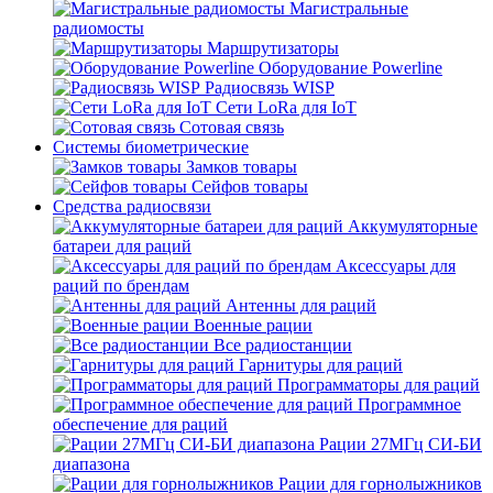
Магистральные
радиомосты
Маршрутизаторы
Оборудование Powerline
Радиосвязь WISP
Сети LoRa для IoT
Сотовая связь
Системы биометрические
Замков товары
Сейфов товары
Средства радиосвязи
Аккумуляторные
батареи для раций
Аксессуары для
раций по брендам
Антенны для раций
Военные рации
Все радиостанции
Гарнитуры для раций
Программаторы для раций
Программное
обеспечение для раций
Рации 27МГц СИ-БИ
диапазона
Рации для горнолыжников