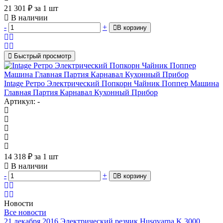
21 301
₽
за 1 шт
В наличии
-
+
В корзину
Быстрый просмотр
Intage Ретро Электрический Попкорн Чайник Поппер Машина
Главная Партия Карнавал Кухонный Прибор
Артикул: -
14 318
₽
за 1 шт
В наличии
-
+
В корзину
Новости
Все новости
21 декабря 2016
Электрический резчик Husqvarna K 3000