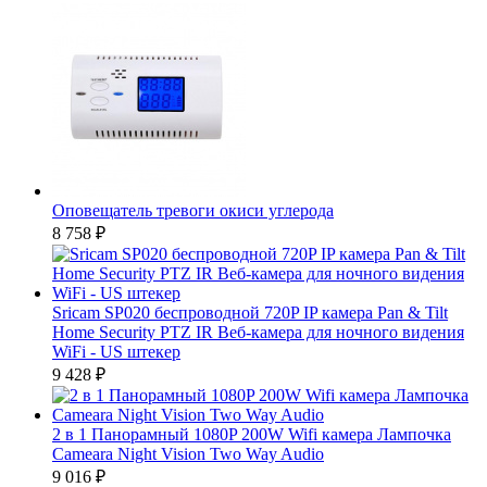
Оповещатель тревоги окиси углерода
8 758
₽
Sricam SP020 беспроводной 720P IP камера Pan & Tilt
Home Security PTZ IR Веб-камера для ночного видения
WiFi - US штекер
9 428
₽
2 в 1 Панорамный 1080P 200W Wifi камера Лампочка
Cameara Night Vision Two Way Audio
9 016
₽