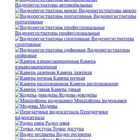
Видеорегистраторы автомобильные
Видеорегистраторы микро
Видеорегистраторы
портативные
Видеорегистраторы профессиональные
Видеорегистраторы
спортивные
Видеорегистраторы
цифровые
Камера
взрывозащищенная
Камера лазерная
Камера ночная
Камера распознавания
Камера умная
Кодеры-декодеры
Микрофоны видеокамер
Модемы
Передатчики
видеосигнала
Радио няня
Точки доступа
Видео ресиверы
Видеотелефоны