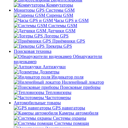
Коммутаторы
Мониторы GPS Системы GSM
Сирены GSM
Часы GPS и GSM
Системы GSM
Датчики GSM
Логеры GPS
Приёмники GPS
Трекеры GPS
Поисковая техника
Обнаружители
видеокамер
Антижучки
Дозимтры
Индикатор поля
Ниленейный локатор
Поисковые приборы
Тепловизоры
Частотомеры
Автомобильные товары
GPS навигаторы
Камеры автомобиля
Системы охраны
Системы помощи