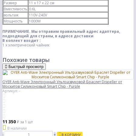
Размер
11 х 17 х 22 см
Вместимость
0.6L
вольтаж
110V-240V
Мощность
1000W
ПРИМЕЧАНИЕ. Мы отправим правильный адрес адаптера,
подходящий для страны, в адресе доставки
В коплект входит :
1 х электрический чайник
Похожие товары
Быстрый просмотр
OYER Anti-Wave Электронный Ультразвуковой Браслет Dispeller от
Москитов Силиконовый Smart Chip - Purple
Артикул: -
11 350
₽
за 1 шт
В наличии
-
+
В КОРЗИНУ