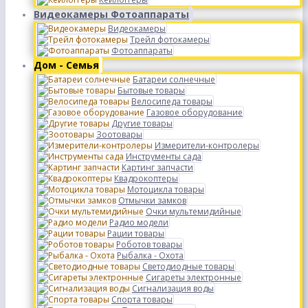
Видеокамеры Фотоаппараты
Видеокамеры
Трейл фотокамеры
Фотоаппараты
Дом - Семья
Батареи солнечные
Бытовые товары
Велосипеда товары
Газовое оборудование
Другие товары
Зоотовары
Измерители-контролеры
Инструменты сада
Картинг запчасти
Квадрокоптеры
Мотоцикла товары
Отмычки замков
Очки мультемидийные
Радио модели
Рации товары
Роботов товары
Рыбалка - Охота
Светодиодные товары
Сигареты электронные
Сигнализация воды
Спорта товары