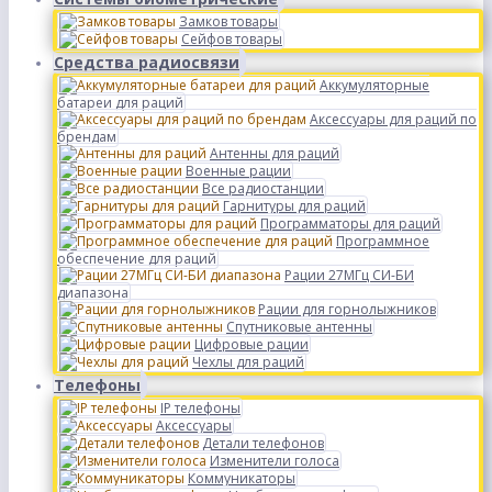
Замков товары
Сейфов товары
Средства радиосвязи
Аккумуляторные
батареи для раций
Аксессуары для раций по
брендам
Антенны для раций
Военные рации
Все радиостанции
Гарнитуры для раций
Программаторы для раций
Программное
обеспечение для раций
Рации 27МГц СИ-БИ
диапазона
Рации для горнолыжников
Спутниковые антенны
Цифровые рации
Чехлы для раций
Телефоны
IP телефоны
Аксессуары
Детали телефонов
Изменители голоса
Коммуникаторы