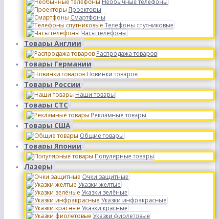
Необычные телефоны
Проекторы
Смартфоны
Телефоны спутниковые
Часы телефоны
Товары Англии
Распродажа товаров
Товары Германии
Новинки товаров
Товары России
Наши товары
Товары СТС
Рекламные товары
Товары США
Общие товары
Товары Японии
Популярные товары
Лазеры
Очки защитные
Указки желтые
Указки зелёные
Указки инфракрасные
Указки красные
Указки фиолетовые