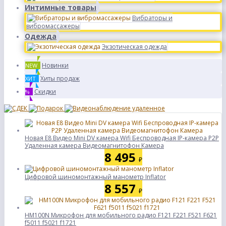
Интимные товары
Вибраторы и
вибромассажеры
Одежда
Экзотическая одежда
Новинки
NEW
Хиты продаж
ХИТ
Скидки
%
Новая E8 Видео Mini DV камера Wifi Беспроводная IP-камера P2P
Удаленная камера Видеомагнитофон Камера
8 495
₽
Цифровой шиномонтажный манометр Inflator
8 557
₽
HM100N Микрофон для мобильного радио F121 F221 F521 F621
f5011 f5021 f1721