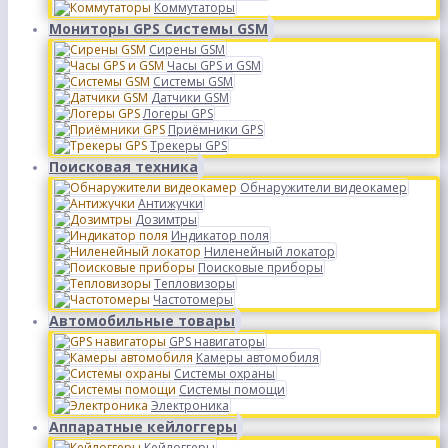
Коммутаторы
Мониторы GPS Системы GSM
Сирены GSM
Часы GPS и GSM
Системы GSM
Датчики GSM
Логеры GPS
Приёмники GPS
Трекеры GPS
Поисковая техника
Обнаружители видеокамер
Антижучки
Дозимтры
Индикатор поля
Ниленейный локатор
Поисковые приборы
Тепловизоры
Частотомеры
Автомобильные товары
GPS навигаторы
Камеры автомобиля
Системы охраны
Системы помощи
Электроника
Аппаратные кейлоггеры
Кейлоггеры