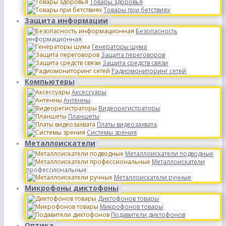
Товары здоровья
Товары при бетствиях
Защита информации
Безопасность
информационная
Генераторы шума
Защита переговоров
Защита средств связи
Радиомониторинг сетей
Компьютеры
Аксессуары
Антенны
Видеорегистраторы
Планшеты
Платы видеозахвата
Системы зрения
Металлоискатели
Металлоискатели подводные
Металлоискатели
профессиональные
Металлоискатели ручные
Микрофоны диктофоны
Диктофонов товары
Микрофонов товары
Подавители диктофонов
Оптика