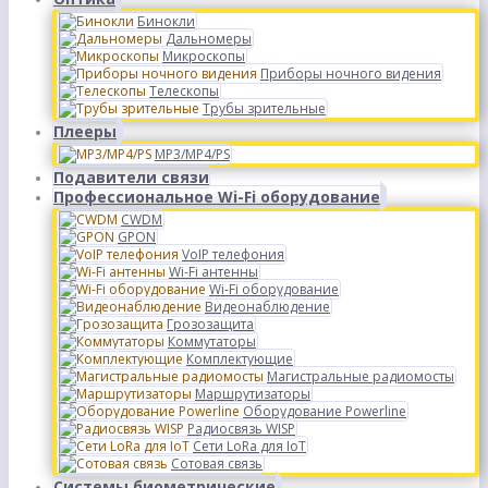
Бинокли
Дальномеры
Микроскопы
Приборы ночного видения
Телескопы
Трубы зрительные
Плееры
MP3/MP4/PS
Подавители связи
Профессиональное Wi-Fi оборудование
CWDM
GPON
VoIP телефония
Wi-Fi антенны
Wi-Fi оборудование
Видеонаблюдение
Грозозащита
Коммутаторы
Комплектующие
Магистральные радиомосты
Маршрутизаторы
Оборудование Powerline
Радиосвязь WISP
Сети LoRa для IoT
Сотовая связь
Системы биометрические