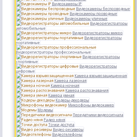
Видеокамеры IP
Видеокамеры беспроводные
Видеокамеры проводные
Видеокамеры уличные
Видеорегистраторы
автомобильные
Видеорегистраторы микро
Видеорегистраторы
портативные
Видеорегистраторы профессиональные
Видеорегистраторы
спортивные
Видеорегистраторы
цифровые
Камера взрывозащищенная
Камера лазерная
Камера ночная
Камера распознавания
Камера умная
Кодеры-декодеры
Микрофоны видеокамер
Модемы
Передатчики видеосигнала
Радио няня
Точки доступа
Видео ресиверы
Видеотелефоны