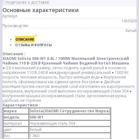
ПОДРОБНЕЕ О ДОСТАВКЕ
Основные характеристики
Артикул
1455929
Производство
Китай
ОПИСАНИЕ
ОТЗЫВЫ И ВОПРОСЫ
Описание :
XIAOMI Solista S06-W1 0.6L / 1000W Маленький Электрический
Чайник 110 В-220 В Кухонный Чайник Водяной Котел Машина
● 0,6 л маленький размер, легко поднять одной рукой
● основное
напряжение 110 В-240 В международный универсальный
● 1000 Вт
скорость тепловая мощность, быстро кипящая вода
● Внутренняя
полость сформирована как единое целое без грязи
● Двойная
изоляция против ожогов: внешний слой изготовлен из жаропрочного
материала, внутренний слой выполнен из нержавеющей стали 304
●
Внутренняя крышка из нержавеющей стали, эргономичная ручка,
удобная, не горячая
Характеристики :
марка
Solista
(XIAOMI Сотрудничество Марка)
модель
S06-W1
материал
Нержавеющая сталь 304
цвет
белый
Вес
1.3KG