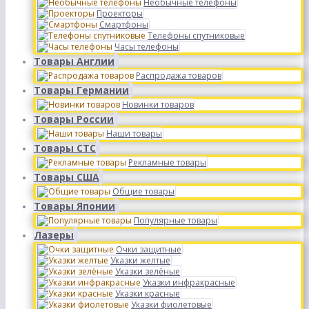
Необычные телефоны
Проекторы
Смартфоны
Телефоны спутниковые
Часы телефоны
Товары Англии
Распродажа товаров
Товары Германии
Новинки товаров
Товары России
Наши товары
Товары СТС
Рекламные товары
Товары США
Общие товары
Товары Японии
Популярные товары
Лазеры
Очки защитные
Указки желтые
Указки зелёные
Указки инфракрасные
Указки красные
Указки фиолетовые