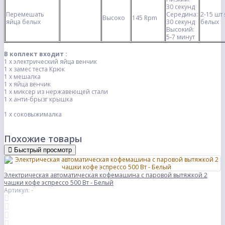
30 секунд
Перемешать
Середина:
2-15 шт
Высоко
145 Rpm
яйца белых
30 секунд
белых
Высокий:
5-7 минут
В коплект входит :
1 х электрический яйца венчик
1 х замес теста Крюк
1 х мешалка
1 х яйца венчик
1 х миксер из нержавеющей стали
1 х анти-брызг крышка
1 х соковыжималка
Похожие товары
Быстрый просмотр
Электрическая автоматическая кофемашина с паровой вытяжкой 2
чашки кофе эспрессо 500 Вт - Белый
Артикул: -