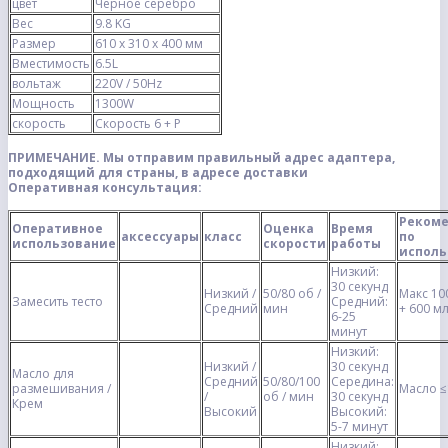
цвет
Черное серебро
Вес
9.8 KG
Размер
610 х 310 х 400 мм
Вместимость
6.5L
вольтаж
220V / 50Hz
Мощность
1300W
скорость
Скорость 6 + P
ПРИМЕЧАНИЕ. Мы отправим правильный адрес адаптера,
подходящий для страны, в адресе доставки
Оперативная консультация:
Реком
Оперативное
Оценка
Время
аксессуары
класс
по
использование
скорости
работы
испол
Низкий:
30 секунд
Низкий /
50/80 об /
Макс 10
Замесить тесто
Средний:
Средний
мин
+ 600 м
6-25
минут
Низкий:
Низкий /
30 секунд
Масло для
Средний
50/80/100
Середина:
размешивания /
Масло ≤
/
об / мин
30 секунд
Крем
Высокий
Высокий:
5-7 минут
Низкий: