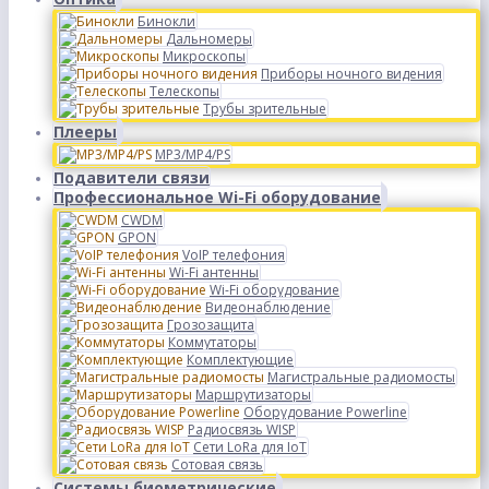
Бинокли
Дальномеры
Микроскопы
Приборы ночного видения
Телескопы
Трубы зрительные
Плееры
MP3/MP4/PS
Подавители связи
Профессиональное Wi-Fi оборудование
CWDM
GPON
VoIP телефония
Wi-Fi антенны
Wi-Fi оборудование
Видеонаблюдение
Грозозащита
Коммутаторы
Комплектующие
Магистральные радиомосты
Маршрутизаторы
Оборудование Powerline
Радиосвязь WISP
Сети LoRa для IoT
Сотовая связь
Системы биометрические