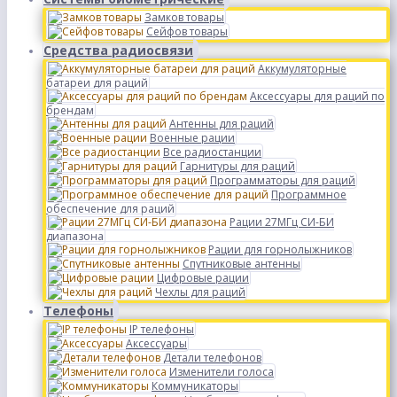
Замков товары
Сейфов товары
Средства радиосвязи
Аккумуляторные
батареи для раций
Аксессуары для раций по
брендам
Антенны для раций
Военные рации
Все радиостанции
Гарнитуры для раций
Программаторы для раций
Программное
обеспечение для раций
Рации 27МГц СИ-БИ
диапазона
Рации для горнолыжников
Спутниковые антенны
Цифровые рации
Чехлы для раций
Телефоны
IP телефоны
Аксессуары
Детали телефонов
Изменители голоса
Коммуникаторы