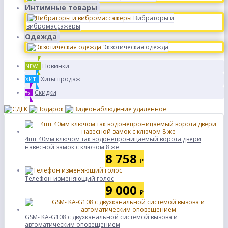
Интимные товары
Вибраторы и
вибромассажеры
Одежда
Экзотическая одежда
Новинки
NEW
Хиты продаж
ХИТ
Скидки
%
4шт 40мм ключом так водонепроницаемый ворота двери
навесной замок с ключом 8 же
8 758
₽
Телефон изменяющий голос
9 000
₽
GSM- KA-G108 с двухканальной системой вызова и
автоматическим оповещением