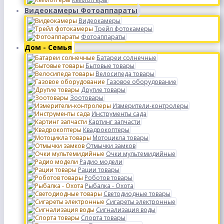
Видеокамеры Фотоаппараты
Видеокамеры
Трейл фотокамеры
Фотоаппараты
Дом - Семья
Батареи солнечные
Бытовые товары
Велосипеда товары
Газовое оборудование
Другие товары
Зоотовары
Измерители-контролеры
Инструменты сада
Картинг запчасти
Квадрокоптеры
Мотоцикла товары
Отмычки замков
Очки мультемидийные
Радио модели
Рации товары
Роботов товары
Рыбалка - Охота
Светодиодные товары
Сигареты электронные
Сигнализация воды
Спорта товары