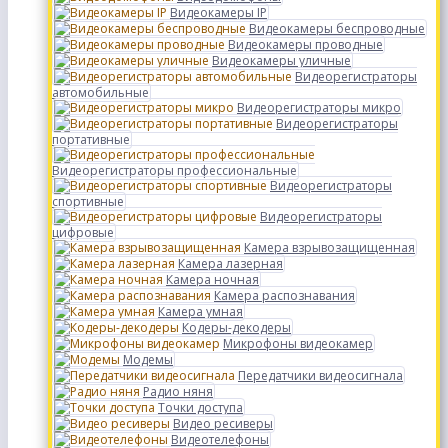
Видеокамеры IP
Видеокамеры беспроводные
Видеокамеры проводные
Видеокамеры уличные
Видеорегистраторы
автомобильные
Видеорегистраторы микро
Видеорегистраторы
портативные
Видеорегистраторы профессиональные
Видеорегистраторы
спортивные
Видеорегистраторы
цифровые
Камера взрывозащищенная
Камера лазерная
Камера ночная
Камера распознавания
Камера умная
Кодеры-декодеры
Микрофоны видеокамер
Модемы
Передатчики видеосигнала
Радио няня
Точки доступа
Видео ресиверы
Видеотелефоны