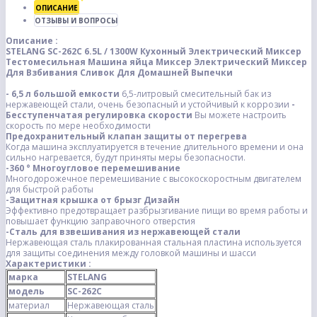
ОПИСАНИЕ
ОТЗЫВЫ И ВОПРОСЫ
Описание :
STELANG SC-262C 6.5L / 1300W Кухонный Электрический Миксер
Тестомесильная Машина яйца Миксер Электрический Миксер
Для Взбивания Сливок Для Домашней Выпечки
- 6,5 л большой емкости
6,5-литровый смесительный бак из
нержавеющей стали, очень безопасный и устойчивый к коррозии
-
Бесступенчатая регулировка скорости
Вы можете настроить
скорость по мере необходимости
Предохранительный клапан защиты от перегрева
Когда машина эксплуатируется в течение длительного времени и она
сильно нагревается, будут приняты меры безопасности.
-360 ° Многоугловое перемешивание
Многодорожечное перемешивание с высокоскоростным двигателем
для быстрой работы
-Защитная крышка от брызг Дизайн
Эффективно предотвращает разбрызгивание пищи во время работы и
повышает функцию заправочного отверстия
-Сталь для взвешивания из нержавеющей стали
Нержавеющая сталь плакированная стальная пластина используется
для защиты соединения между головкой машины и шасси
Характеристики :
марка
STELANG
модель
SC-262C
материал
Нержавеющая сталь