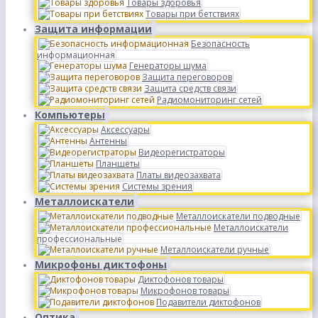
Товары здоровья
Товары при бетствиях
Защита информации
Безопасность
информационная
Генераторы шума
Защита переговоров
Защита средств связи
Радиомониторинг сетей
Компьютеры
Аксессуары
Антенны
Видеорегистраторы
Планшеты
Платы видеозахвата
Системы зрения
Металлоискатели
Металлоискатели подводные
Металлоискатели
профессиональные
Металлоискатели ручные
Микрофоны диктофоны
Диктофонов товары
Микрофонов товары
Подавители диктофонов
Оптика