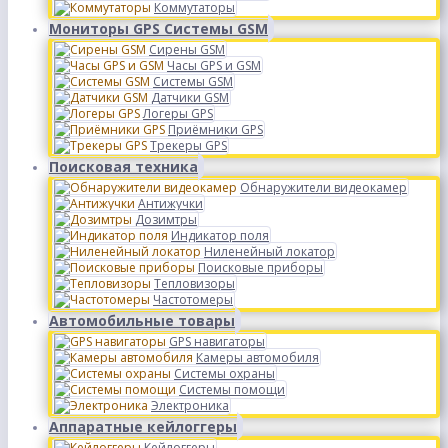
Коммутаторы
Мониторы GPS Системы GSM
Сирены GSM
Часы GPS и GSM
Системы GSM
Датчики GSM
Логеры GPS
Приёмники GPS
Трекеры GPS
Поисковая техника
Обнаружители видеокамер
Антижучки
Дозимтры
Индикатор поля
Ниленейный локатор
Поисковые приборы
Тепловизоры
Частотомеры
Автомобильные товары
GPS навигаторы
Камеры автомобиля
Системы охраны
Системы помощи
Электроника
Аппаратные кейлоггеры
Кейлоггеры