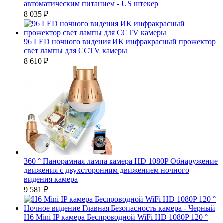
автоматическим питанием - US штекер
8 035
₽
96 LED ночного видения ИК инфракрасный прожектор
свет лампы для CCTV камеры
8 610
₽
360 ° Панорамная лампа камера HD 1080P Обнаружение
движения с двухсторонним движением ночного
видения камера
9 581
₽
H6 Mini IP камера Беспроводной WiFi HD 1080P 120 °