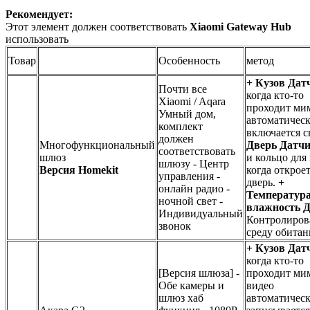
Рекомендует:
Этот элемент должен соответствовать
Xiaomi Gateway Hub
использовать
Товар
Особенность
метод
+ Кузов Дат
Почти все
когда кто-то
Xiaomi / Aqara
проходит ми
Умный дом,
автоматичес
комплект
включается с
должен
Многофункциональный
Дверь Датчи
соответствовать
шлюз
и кольцо для 
шлюзу
- Центр
Версия Homekit
когда открое
управления -
дверь.
+
онлайн радио -
Температура
ночной свет -
влажность Д
Индивидуальный
Контролиров
звонок
среду обитан
+ Кузов Дат
когда кто-то
[Версия шлюза]
-
проходит ми
Обе камеры и
видео
шлюз хаб
автоматичес