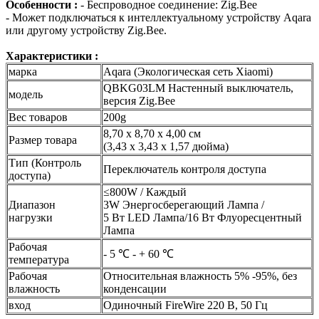
Особенности :
- Беспроводное соединение: Zig.Bee
- Может подключаться к интеллектуальному устройству Aqara
или другому устройству Zig.Bee.
Характеристики :
марка
Aqara (Экологическая сеть Xiaomi)
QBKG03LM Настенный выключатель,
модель
версия Zig.Bee
Вес товаров
200g
8,70 х 8,70 х 4,00 см
Размер товара
(3,43 х 3,43 х 1,57 дюйма)
Тип (Контроль
Переключатель контроля доступа
доступа)
≤800W / Каждый
Диапазон
3W Энергосберегающий Лампа /
нагрузки
5 Вт LED Лампа/16 Вт Флуоресцентный
Лампа
Рабочая
- 5 ℃ - + 60 ℃
температура
Рабочая
Относительная влажность 5% -95%, без
влажность
конденсации
вход
Одиночный FireWire 220 В, 50 Гц