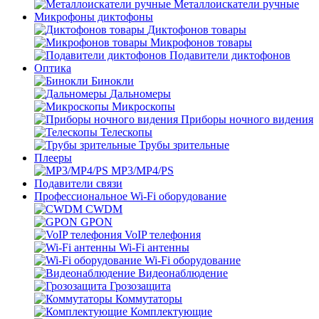
Металлоискатели ручные
Микрофоны диктофоны
Диктофонов товары
Микрофонов товары
Подавители диктофонов
Оптика
Бинокли
Дальномеры
Микроскопы
Приборы ночного видения
Телескопы
Трубы зрительные
Плееры
MP3/MP4/PS
Подавители связи
Профессиональное Wi-Fi оборудование
CWDM
GPON
VoIP телефония
Wi-Fi антенны
Wi-Fi оборудование
Видеонаблюдение
Грозозащита
Коммутаторы
Комплектующие