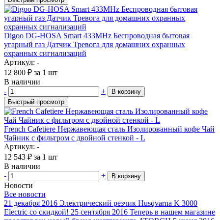
Digoo DG-HOSA Smart 433MHz Беспроводная бытовая
угарный газ Датчик Тревога для домашних охранных
охранных сигнализаций
Артикул: -
12 800
₽
за 1 шт
В наличии
-
+
В корзину
Быстрый просмотр
French Cafetiere Нержавеющая сталь Изолированный кофе Чай
Чайник с фильтром с двойной стенкой - L
Артикул: -
12 543
₽
за 1 шт
В наличии
-
+
В корзину
Новости
Все новости
21 декабря 2016
Электрический резчик Husqvarna K 3000
Electric со скидкой!
25 сентября 2016
Теперь в нашем магазине