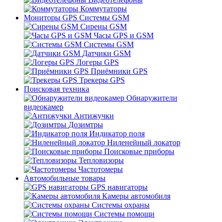
Коммутаторы
Мониторы GPS Системы GSM
Сирены GSM
Часы GPS и GSM
Системы GSM
Датчики GSM
Логеры GPS
Приёмники GPS
Трекеры GPS
Поисковая техника
Обнаружители
видеокамер
Антижучки
Дозимтры
Индикатор поля
Ниленейный локатор
Поисковые приборы
Тепловизоры
Частотомеры
Автомобильные товары
GPS навигаторы
Камеры автомобиля
Системы охраны
Системы помощи