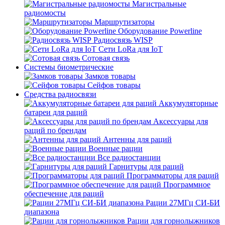
Магистральные
радиомосты
Маршрутизаторы
Оборудование Powerline
Радиосвязь WISP
Сети LoRa для IoT
Сотовая связь
Системы биометрические
Замков товары
Сейфов товары
Средства радиосвязи
Аккумуляторные
батареи для раций
Аксессуары для
раций по брендам
Антенны для раций
Военные рации
Все радиостанции
Гарнитуры для раций
Программаторы для раций
Программное
обеспечение для раций
Рации 27МГц СИ-БИ
диапазона
Рации для горнолыжников