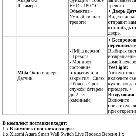
Акара G2
функция - 1080P
записывается
IP камера
FHD - 180 ° С
тревога
Объектив -
+ Дверь Дат
Умный сигнал
Видео сигна
тревоги
отправит вам
кто-нибудь о
дверь.
+ Беспровод
переключате
-
[Mijia версия]
Выбирая свет
- Тревога
возвращаешь
- Монирот
домой вечер
состояние
YeeLight:
Mijia
Окно и дверь
открытия или
Автоматичес
Датчик
закрытия - Связь
включите све
с более - Срок
кухне, когда
службы батареи
приедете.
+
до 2 лет
Воздухоочис
(сменный)
Включите
очиститель в
при открытии
В комплект поставки входят:
1 x
В комплект поставки входят:
1 х Xiaomi Aqara Smart Wall Switch Live Провод Версия 1 х