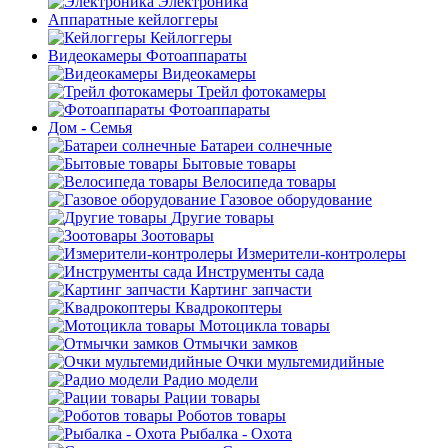
Электроника
Аппаратные кейлоггеры
Кейлоггеры
Видеокамеры Фотоаппараты
Видеокамеры
Трейл фотокамеры
Фотоаппараты
Дом - Семья
Батареи солнечные
Бытовые товары
Велосипеда товары
Газовое оборудование
Другие товары
Зоотовары
Измерители-контролеры
Инструменты сада
Картинг запчасти
Квадрокоптеры
Мотоцикла товары
Отмычки замков
Очки мультемидийные
Радио модели
Рации товары
Роботов товары
Рыбалка - Охота