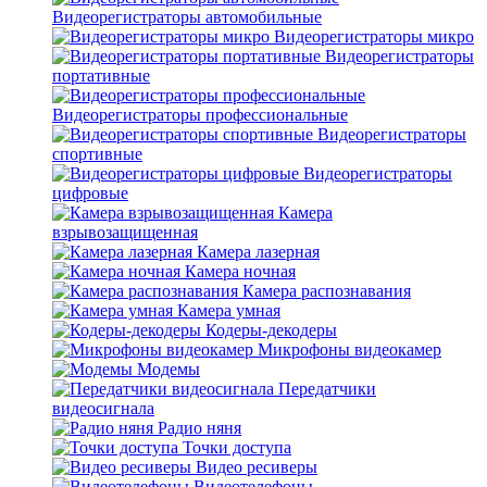
Видеорегистраторы автомобильные
Видеорегистраторы микро
Видеорегистраторы
портативные
Видеорегистраторы профессиональные
Видеорегистраторы
спортивные
Видеорегистраторы
цифровые
Камера
взрывозащищенная
Камера лазерная
Камера ночная
Камера распознавания
Камера умная
Кодеры-декодеры
Микрофоны видеокамер
Модемы
Передатчики
видеосигнала
Радио няня
Точки доступа
Видео ресиверы
Видеотелефоны