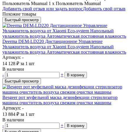
Пользователь Muanual 1 х Пользователь Muanual
Добавить свой отзыв или задать вопрос
Добавить свой отзыв
Похожие товары
Быстрый просмотр
Deerma DEM-LD220 Дистанционное Управление
Увлажнитель воздуха от Xiaomi Eco-system Напольный
увлажнитель воздуха Автоматическая постоянная влажность
Артикул: -
14 128
₽
за 1 шт
В наличии
-
+
В корзину
Быстрый просмотр
Besgeer рот муфельной маска дезинфекции стерилизатор
машина очиститель воздуха свежим очистки машины
Артикул: -
13 884
₽
за 1 шт
В наличии
-
+
В корзину
Быстрый просмотр