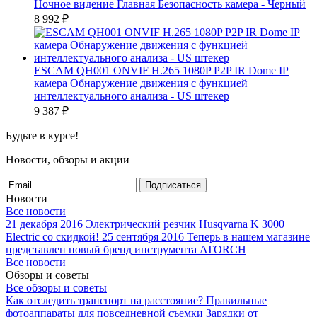
Ночное видение Главная Безопасность камера - Черный
8 992
₽
ESCAM QH001 ONVIF H.265 1080P P2P IR Dome IP
камера Обнаружение движения с функцией
интеллектуального анализа - US штекер
9 387
₽
Будьте в курсе!
Новости, обзоры и акции
Подписаться
Новости
Все новости
21 декабря 2016
Электрический резчик Husqvarna K 3000
Electric со скидкой!
25 сентября 2016
Теперь в нашем магазине
представлен новый бренд инструмента ATORCH
Все новости
Обзоры и советы
Все обзоры и советы
Как отследить транспорт на расстояние?
Правильные
фотоаппараты для повседневной съемки
Зарядки от