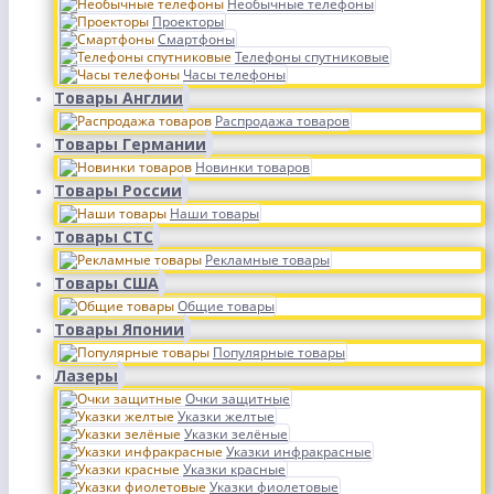
Необычные телефоны
Проекторы
Смартфоны
Телефоны спутниковые
Часы телефоны
Товары Англии
Распродажа товаров
Товары Германии
Новинки товаров
Товары России
Наши товары
Товары СТС
Рекламные товары
Товары США
Общие товары
Товары Японии
Популярные товары
Лазеры
Очки защитные
Указки желтые
Указки зелёные
Указки инфракрасные
Указки красные
Указки фиолетовые