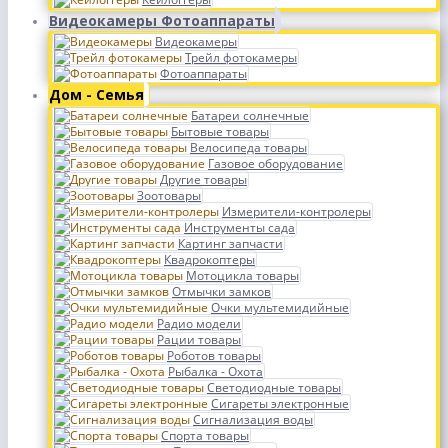
Видеокамеры Фотоаппараты
Видеокамеры
Трейл фотокамеры
Фотоаппараты
Дом - Семья
Батареи солнечные
Бытовые товары
Велосипеда товары
Газовое оборудование
Другие товары
Зоотовары
Измерители-контролеры
Инструменты сада
Картинг запчасти
Квадрокоптеры
Мотоцикла товары
Отмычки замков
Очки мультемидийные
Радио модели
Рации товары
Роботов товары
Рыбалка - Охота
Светодиодные товары
Сигареты электронные
Сигнализация воды
Спорта товары