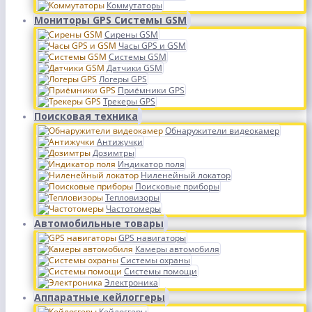
Коммутаторы
Мониторы GPS Системы GSM
Сирены GSM
Часы GPS и GSM
Системы GSM
Датчики GSM
Логеры GPS
Приёмники GPS
Трекеры GPS
Поисковая техника
Обнаружители видеокамер
Антижучки
Дозимтры
Индикатор поля
Ниленейный локатор
Поисковые приборы
Тепловизоры
Частотомеры
Автомобильные товары
GPS навигаторы
Камеры автомобиля
Системы охраны
Системы помощи
Электроника
Аппаратные кейлоггеры
Кейлоггеры