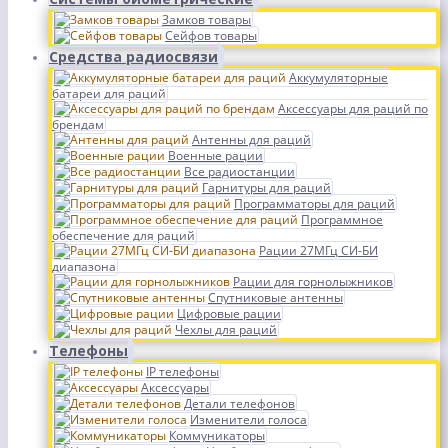
Замков товары
Сейфов товары
Средства радиосвязи
Аккумуляторные
батареи для раций
Аксессуары для раций по
брендам
Антенны для раций
Военные рации
Все радиостанции
Гарнитуры для раций
Программаторы для раций
Программное
обеспечение для раций
Рации 27МГц СИ-БИ
диапазона
Рации для горнолыжников
Спутниковые антенны
Цифровые рации
Чехлы для раций
Телефоны
IP телефоны
Аксессуары
Детали телефонов
Изменители голоса
Коммуникаторы