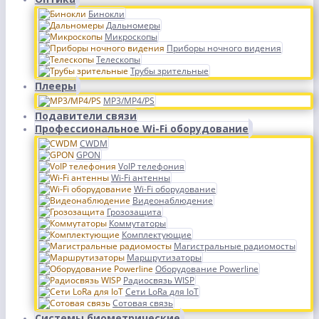
Бинокли
Дальномеры
Микроскопы
Приборы ночного видения
Телескопы
Трубы зрительные
Плееры
MP3/MP4/PS
Подавители связи
Профессиональное Wi-Fi оборудование
CWDM
GPON
VoIP телефония
Wi-Fi антенны
Wi-Fi оборудование
Видеонаблюдение
Грозозащита
Коммутаторы
Комплектующие
Магистральные радиомосты
Маршрутизаторы
Оборудование Powerline
Радиосвязь WISP
Сети LoRa для IoT
Сотовая связь
Системы биометрические