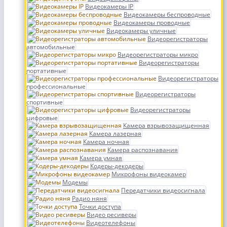
Видеокамеры IP
Видеокамеры беспроводные
Видеокамеры проводные
Видеокамеры уличные
Видеорегистраторы
автомобильные
Видеорегистраторы микро
Видеорегистраторы
портативные
Видеорегистраторы
профессиональные
Видеорегистраторы
спортивные
Видеорегистраторы
цифровые
Камера взрывозащищенная
Камера лазерная
Камера ночная
Камера распознавания
Камера умная
Кодеры-декодеры
Микрофоны видеокамер
Модемы
Передатчики видеосигнала
Радио няня
Точки доступа
Видео ресиверы
Видеотелефоны