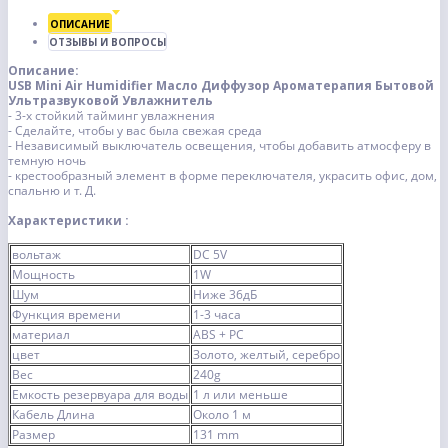
ОПИСАНИЕ
ОТЗЫВЫ И ВОПРОСЫ
Описание:
USB Mini Air Humidifier Масло Диффузор Ароматерапия Бытовой
Ультразвуковой Увлажнитель
- 3-х стойкий тайминг увлажнения
- Сделайте, чтобы у вас была свежая среда
- Независимый выключатель освещения, чтобы добавить атмосферу в
темную ночь
- крестообразный элемент в форме переключателя, украсить офис, дом,
спальню и т. Д.
Характеристики :
вольтаж
DC 5V
Мощность
1W
Шум
Ниже 36дБ
Функция времени
1-3 часа
материал
ABS + PC
цвет
Золото, желтый, серебро
Вес
240g
Емкость резервуара для воды
1 л или меньше
Кабель Длина
Около 1 м
Размер
131 mm