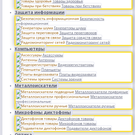
Товары здоровья
Товары при бетствиях
Защита информации
Безопасность
информационная
Генераторы шума
Защита переговоров
Защита средств связи
Радиомониторинг сетей
Компьютеры
Аксессуары
Антенны
Видеорегистраторы
Планшеты
Платы видеозахвата
Системы зрения
Металлоискатели
Металлоискатели подводные
Металлоискатели
профессиональные
Металлоискатели ручные
Микрофоны диктофоны
Диктофонов товары
Микрофонов товары
Подавители диктофонов
Оптика