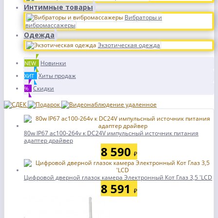
Интимные товары
Вибраторы и
вибромассажеры
Одежда
Экзотическая одежда
Новинки
NEW
Хиты продаж
ХИТ
Скидки
%
80w IP67 ac100-264v к DC24V импульсный источник питания
адаптер драйвер
8 590
₽
Цифровой дверной глазок камера Электронный Кот Глаз 3,5 'LCD
8 591
₽