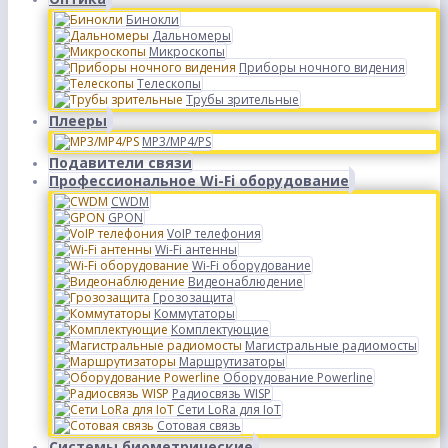
Бинокли
Дальномеры
Микроскопы
Приборы ночного видения
Телескопы
Трубы зрительные
Плееры
MP3/MP4/PS
Подавители связи
Профессиональное Wi-Fi оборудование
CWDM
GPON
VoIP телефония
Wi-Fi антенны
Wi-Fi оборудование
Видеонаблюдение
Грозозащита
Коммутаторы
Комплектующие
Магистральные радиомосты
Маршрутизаторы
Оборудование Powerline
Радиосвязь WISP
Сети LoRa для IoT
Сотовая связь
Системы биометрические