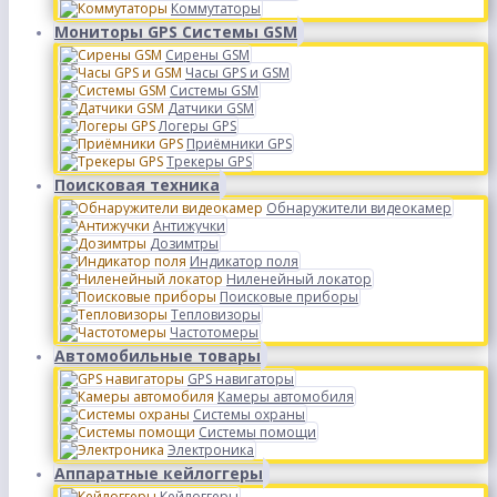
Коммутаторы
Мониторы GPS Системы GSM
Сирены GSM
Часы GPS и GSM
Системы GSM
Датчики GSM
Логеры GPS
Приёмники GPS
Трекеры GPS
Поисковая техника
Обнаружители видеокамер
Антижучки
Дозимтры
Индикатор поля
Ниленейный локатор
Поисковые приборы
Тепловизоры
Частотомеры
Автомобильные товары
GPS навигаторы
Камеры автомобиля
Системы охраны
Системы помощи
Электроника
Аппаратные кейлоггеры
Кейлоггеры