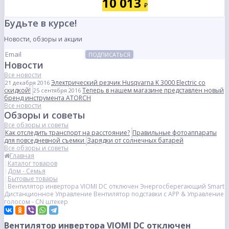
10 013
₽
Будьте в курсе!
Новости, обзоры и акции
ПОДПИСАТЬСЯ
Новости
Все новости
Электрический резчик Husqvarna K 3000 Electric со
21 декабря 2016
скидкой!
Теперь в нашем магазине представлен новый
25 сентября 2016
бренд инструмента ATORCH
Все новости
Обзоры и советы
Все обзоры и советы
Как отследить транспорт на расстояние?
Правильные фотоаппараты
для повседневной съемки
Зарядки от солнечных батарей
Все обзоры и советы
Главная
Каталог товаров
Дом - Семья
Бытовые товары
Вентилятор инвертора VIOMI DC отключен Энергосберегающий Smart
Дистанционное Управление Вентилятор подставки с APP & Управление
голосом - CN штекер
Вентилятор инвертора VIOMI DC отключен