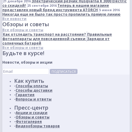
Электрический резчик Husqvarna K 3000 Electric
21 декабря 2016
со скидкой!
Теперь в нашем магазине
25 сентября 2016
представлен новый бренд инструмента ATORCH
5 июня 2016
Никогда еще не было так просто пропилить прямую линию
Все новости
Обзоры и советы
Все обзоры и советы
Как отследить транспорт на расстояние?
Правильные
фотоаппараты для повседневной съемки
Зарядки от
солнечных батарей
Все обзоры и советы
Будьте в курсе!
Новости, обзоры и акции
ПОДПИСАТЬСЯ
Как купить
Способы оплаты
Способы доставки
Гарантия
Вопросы и ответы
Пресс-центр
Акции и скидки
Обзоры и советы
Фотогалерея
Видеообзоры товаров