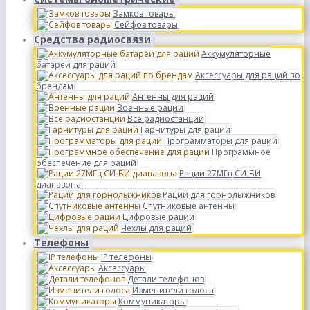
Замков товары
Сейфов товары
Средства радиосвязи
Аккумуляторные
батареи для раций
Аксессуары для раций по
брендам
Антенны для раций
Военные рации
Все радиостанции
Гарнитуры для раций
Программаторы для раций
Программное
обеспечение для раций
Рации 27МГц СИ-БИ
диапазона
Рации для горнолыжников
Спутниковые антенны
Цифровые рации
Чехлы для раций
Телефоны
IP телефоны
Аксессуары
Детали телефонов
Изменители голоса
Коммуникаторы