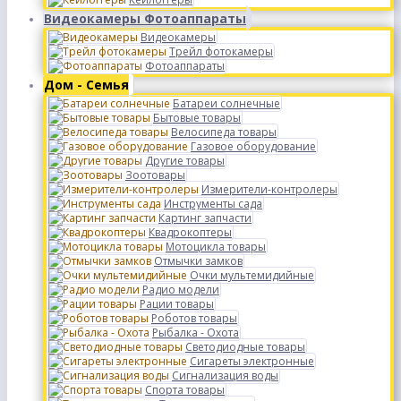
Видеокамеры Фотоаппараты
Видеокамеры
Трейл фотокамеры
Фотоаппараты
Дом - Семья
Батареи солнечные
Бытовые товары
Велосипеда товары
Газовое оборудование
Другие товары
Зоотовары
Измерители-контролеры
Инструменты сада
Картинг запчасти
Квадрокоптеры
Мотоцикла товары
Отмычки замков
Очки мультемидийные
Радио модели
Рации товары
Роботов товары
Рыбалка - Охота
Светодиодные товары
Сигареты электронные
Сигнализация воды
Спорта товары