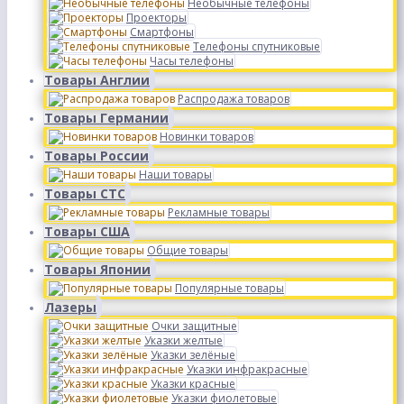
Необычные телефоны
Проекторы
Смартфоны
Телефоны спутниковые
Часы телефоны
Товары Англии
Распродажа товаров
Товары Германии
Новинки товаров
Товары России
Наши товары
Товары СТС
Рекламные товары
Товары США
Общие товары
Товары Японии
Популярные товары
Лазеры
Очки защитные
Указки желтые
Указки зелёные
Указки инфракрасные
Указки красные
Указки фиолетовые