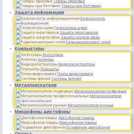
Товары здоровья
Товары при бетствиях
Защита информации
Безопасность
информационная
Генераторы шума
Защита переговоров
Защита средств связи
Радиомониторинг сетей
Компьютеры
Аксессуары
Антенны
Видеорегистраторы
Планшеты
Платы видеозахвата
Системы зрения
Металлоискатели
Металлоискатели подводные
Металлоискатели
профессиональные
Металлоискатели ручные
Микрофоны диктофоны
Диктофонов товары
Микрофонов товары
Подавители диктофонов
Оптика