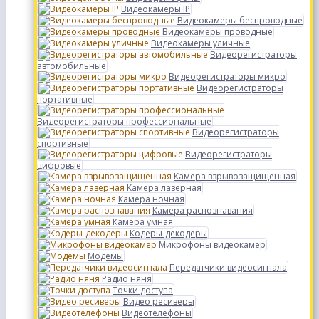
Видеокамеры IP
Видеокамеры беспроводные
Видеокамеры проводные
Видеокамеры уличные
Видеорегистраторы
автомобильные
Видеорегистраторы микро
Видеорегистраторы
портативные
Видеорегистраторы профессиональные
Видеорегистраторы
спортивные
Видеорегистраторы
цифровые
Камера взрывозащищенная
Камера лазерная
Камера ночная
Камера распознавания
Камера умная
Кодеры-декодеры
Микрофоны видеокамер
Модемы
Передатчики видеосигнала
Радио няня
Точки доступа
Видео ресиверы
Видеотелефоны