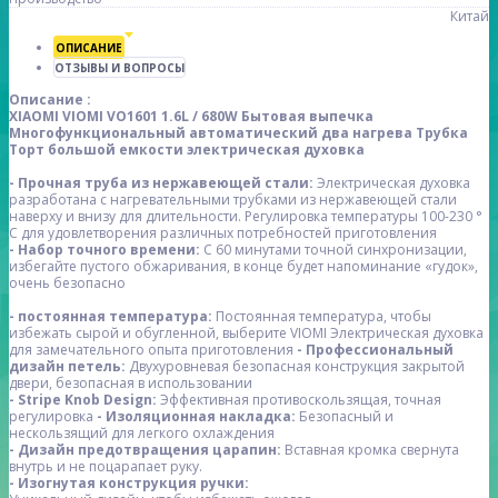
Китай
ОПИСАНИЕ
ОТЗЫВЫ И ВОПРОСЫ
Описание :
XIAOMI VIOMI VO1601 1.6L / 680W Бытовая выпечка
Многофункциональный автоматический два нагрева Трубка
Торт большой емкости электрическая духовка
- Прочная труба из нержавеющей стали:
Электрическая духовка
разработана с нагревательными трубками из нержавеющей стали
наверху и внизу для длительности. Регулировка температуры 100-230 °
C для удовлетворения различных потребностей приготовления
- Набор точного времени:
С 60 минутами точной синхронизации,
избегайте пустого обжаривания, в конце будет напоминание «гудок»,
очень безопасно
- постоянная температура:
Постоянная температура, чтобы
избежать сырой и обугленной, выберите VIOMI Электрическая духовка
для замечательного опыта приготовления
- Профессиональный
дизайн петель:
Двухуровневая безопасная конструкция закрытой
двери, безопасная в использовании
- Stripe Knob Design:
Эффективная противоскользящая, точная
регулировка
- Изоляционная накладка:
Безопасный и
нескользящий для легкого охлаждения
- Дизайн предотвращения царапин:
Вставная кромка свернута
внутрь и не поцарапает руку.
- Изогнутая конструкция ручки: