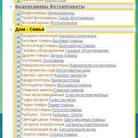
Видеокамеры Фотоаппараты
Видеокамеры
Трейл фотокамеры
Фотоаппараты
Дом - Семья
Батареи солнечные
Бытовые товары
Велосипеда товары
Газовое оборудование
Другие товары
Зоотовары
Измерители-контролеры
Инструменты сада
Картинг запчасти
Квадрокоптеры
Мотоцикла товары
Отмычки замков
Очки мультемидийные
Радио модели
Рации товары
Роботов товары
Рыбалка - Охота
Светодиодные товары
Сигареты электронные
Сигнализация воды
Спорта товары