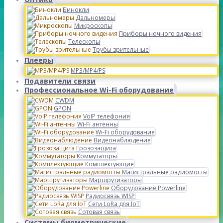
Бинокли
Дальномеры
Микроскопы
Приборы ночного видения
Телескопы
Трубы зрительные
Плееры
MP3/MP4/PS
Подавители связи
Профессиональное Wi-Fi оборудование
CWDM
GPON
VoIP телефония
Wi-Fi антенны
Wi-Fi оборудование
Видеонаблюдение
Грозозащита
Коммутаторы
Комплектующие
Магистральные радиомосты
Маршрутизаторы
Оборудование Powerline
Радиосвязь WISP
Сети LoRa для IoT
Сотовая связь
Системы биометрические