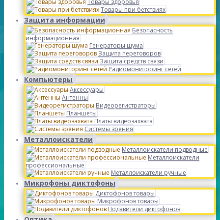
Товары здоровья
Товары при бетствиях
Защита информации
Безопасность
информационная
Генераторы шума
Защита переговоров
Защита средств связи
Радиомониторинг сетей
Компьютеры
Аксессуары
Антенны
Видеорегистраторы
Планшеты
Платы видеозахвата
Системы зрения
Металлоискатели
Металлоискатели подводные
Металлоискатели
профессиональные
Металлоискатели ручные
Микрофоны диктофоны
Диктофонов товары
Микрофонов товары
Подавители диктофонов
Оптика