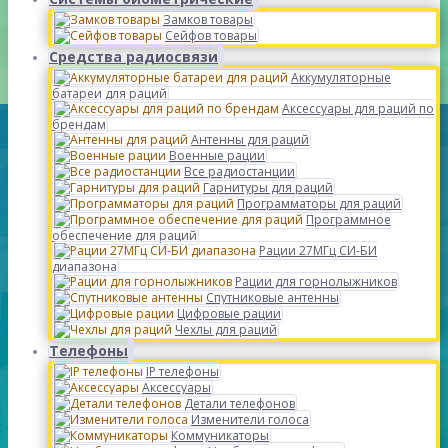
Замков товары
Сейфов товары
Средства радиосвязи
Аккумуляторные
батареи для раций
Аксессуары для раций по
брендам
Антенны для раций
Военные рации
Все радиостанции
Гарнитуры для раций
Программаторы для раций
Программное
обеспечение для раций
Рации 27МГц СИ-БИ
диапазона
Рации для горнолыжников
Спутниковые антенны
Цифровые рации
Чехлы для раций
Телефоны
IP телефоны
Аксессуары
Детали телефонов
Изменители голоса
Коммуникаторы