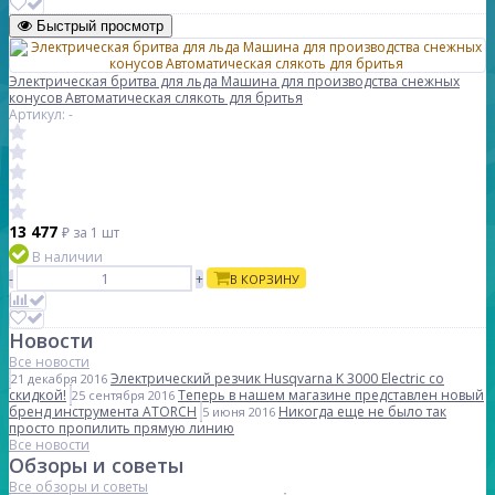
Быстрый просмотр
Электрическая бритва для льда Машина для производства снежных
конусов Автоматическая слякоть для бритья
Артикул: -
13 477
₽
за 1 шт
В наличии
-
+
В КОРЗИНУ
Новости
Все новости
Электрический резчик Husqvarna K 3000 Electric со
21 декабря 2016
скидкой!
Теперь в нашем магазине представлен новый
25 сентября 2016
бренд инструмента ATORCH
Никогда еще не было так
5 июня 2016
просто пропилить прямую линию
Все новости
Обзоры и советы
Все обзоры и советы