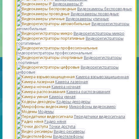
Видеокамеры IP
Видеокамеры беспроводные
Видеокамеры проводные
Видеокамеры уличные
Видеорегистраторы
автомобильные
Видеорегистраторы микро
Видеорегистраторы
портативные
Видеорегистраторы профессиональные
Видеорегистраторы
спортивные
Видеорегистраторы
цифровые
Камера взрывозащищенная
Камера лазерная
Камера ночная
Камера распознавания
Камера умная
Кодеры-декодеры
Микрофоны видеокамер
Модемы
Передатчики видеосигнала
Радио няня
Точки доступа
Видео ресиверы
Видеотелефоны