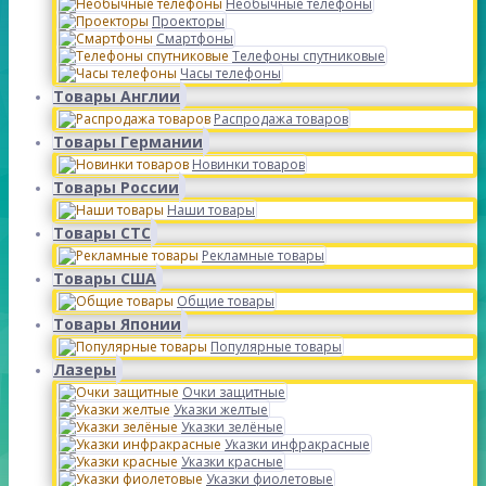
Необычные телефоны
Проекторы
Смартфоны
Телефоны спутниковые
Часы телефоны
Товары Англии
Распродажа товаров
Товары Германии
Новинки товаров
Товары России
Наши товары
Товары СТС
Рекламные товары
Товары США
Общие товары
Товары Японии
Популярные товары
Лазеры
Очки защитные
Указки желтые
Указки зелёные
Указки инфракрасные
Указки красные
Указки фиолетовые