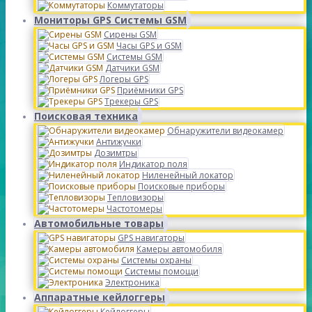
Коммутаторы
Мониторы GPS Системы GSM
Сирены GSM
Часы GPS и GSM
Системы GSM
Датчики GSM
Логеры GPS
Приёмники GPS
Трекеры GPS
Поисковая техника
Обнаружители видеокамер
Антижучки
Дозимтры
Индикатор поля
Ниленейный локатор
Поисковые приборы
Тепловизоры
Частотомеры
Автомобильные товары
GPS навигаторы
Камеры автомобиля
Системы охраны
Системы помощи
Электроника
Аппаратные кейлоггеры
Кейлоггеры