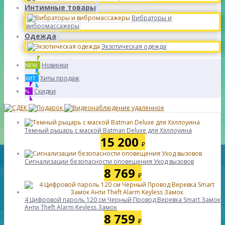
Интимные товары
Вибраторы и
вибромассажеры
Одежда
Экзотическая одежда
Новинки
NEW
Хиты продаж
ХИТ
Скидки
%
Темный рыцарь с маской Batman Deluxe для Хэллоуина
15 200
₽
Сигнализации безопасности оповещения Уход вызовов
8 769
₽
4 Цифровой пароль 120 см Черный Провод Веревка Smart Замок
Анти Theft Alarm Keyless Замок
8 759
₽