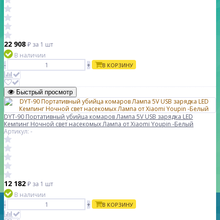
22 908
₽
за 1 шт
В наличии
-
+
В КОРЗИНУ
Быстрый просмотр
DYT-90 Портативный убийца комаров Лампа 5V USB зарядка LED
Кемпинг Ночной свет насекомых Лампа от Xiaomi Youpin -Белый
Артикул: -
12 182
₽
за 1 шт
В наличии
-
+
В КОРЗИНУ