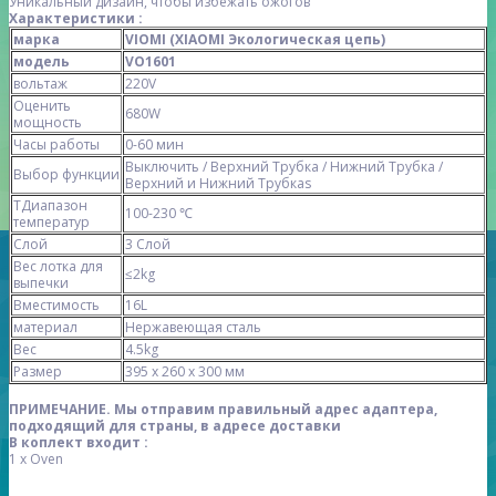
Уникальный дизайн, чтобы избежать ожогов
Характеристики :
марка
VIOMI (XIAOMI Экологическая цепь)
модель
VO1601
вольтаж
220V
Оценить
680W
мощность
Часы работы
0-60 мин
Выключить / Верхний Трубка / Нижний Трубка /
Выбор функции
Верхний и Нижний Трубкаs
T
Диапазон
100-230 ℃
температур
Слой
3 Слой
Вес лотка для
≤2kg
выпечки
Вместимость
16L
материал
Нержавеющая сталь
Вес
4.5kg
Размер
395 х 260 х 300 мм
ПРИМЕЧАНИЕ. Мы отправим правильный адрес адаптера,
подходящий для страны, в адресе доставки
В коплект входит :
1 x Oven