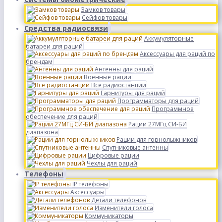
Замков товары
Сейфов товары
Средства радиосвязи
Аккумуляторные
батареи для раций
Аксессуары для раций по
брендам
Антенны для раций
Военные рации
Все радиостанции
Гарнитуры для раций
Программаторы для раций
Программное
обеспечение для раций
Рации 27МГц СИ-БИ
диапазона
Рации для горнолыжников
Спутниковые антенны
Цифровые рации
Чехлы для раций
Телефоны
IP телефоны
Аксессуары
Детали телефонов
Изменители голоса
Коммуникаторы