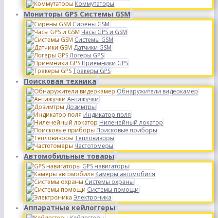
Коммутаторы
Мониторы GPS Системы GSM
Сирены GSM
Часы GPS и GSM
Системы GSM
Датчики GSM
Логеры GPS
Приёмники GPS
Трекеры GPS
Поисковая техника
Обнаружители видеокамер
Антижучки
Дозимтры
Индикатор поля
Ниленейный локатор
Поисковые приборы
Тепловизоры
Частотомеры
Автомобильные товары
GPS навигаторы
Камеры автомобиля
Системы охраны
Системы помощи
Электроника
Аппаратные кейлоггеры
Кейлоггеры