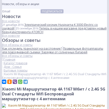
Новости, обзоры и акции
ПОДПИСАТЬСЯ
Новости
Все новости
Электрический резчик Husqvarna K 3000 Electric со
21 декабря 2016
скидкой!
Теперь в нашем магазине представлен новый
25 сентября 2016
бренд инструмента ATORCH
Все новости
Обзоры и советы
Все обзоры и советы
Как отследить транспорт на расстояние?
Правильные фотоаппараты
для повседневной съемки
Зарядки от солнечных батарей
Все обзоры и советы
Главная
Каталог товаров
Дом - Семья
Бытовые товары
Xiaomi Mi Маршрутизатор 4A 1167 Мбит / с 2.4G 5G Dual Стандарты Wifi
Беспроводной маршрутизатор с 4 антеннами
Xiaomi Mi Маршрутизатор 4A 1167 Мбит / с 2.4G 5G
Dual Стандарты Wifi Беспроводной
маршрутизатор с 4 антеннами