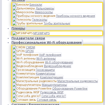
Бинокли
Дальномеры
Микроскопы
Приборы ночного видения
Телескопы
Трубы зрительные
Плееры
MP3/MP4/PS
Подавители связи
Профессиональное Wi-Fi оборудование
CWDM
GPON
VoIP телефония
Wi-Fi антенны
Wi-Fi оборудование
Видеонаблюдение
Грозозащита
Коммутаторы
Комплектующие
Магистральные радиомосты
Маршрутизаторы
Оборудование Powerline
Радиосвязь WISP
Сети LoRa для IoT
Сотовая связь
Системы биометрические