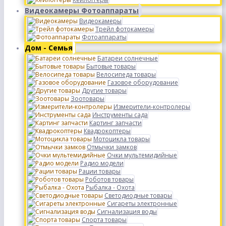
Видеокамеры Фотоаппараты
Видеокамеры
Трейл фотокамеры
Фотоаппараты
Дом - Семья
Батареи солнечные
Бытовые товары
Велосипеда товары
Газовое оборудование
Другие товары
Зоотовары
Измерители-контролеры
Инструменты сада
Картинг запчасти
Квадрокоптеры
Мотоцикла товары
Отмычки замков
Очки мультемидийные
Радио модели
Рации товары
Роботов товары
Рыбалка - Охота
Светодиодные товары
Сигареты электронные
Сигнализация воды
Спорта товары