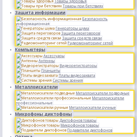
Товары здоровья
Товары при бетствиях
Защита информации
Безопасность
информационная
Генераторы шума
Защита переговоров
Защита средств связи
Радиомониторинг сетей
Компьютеры
Аксессуары
Антенны
Видеорегистраторы
Планшеты
Платы видеозахвата
Системы зрения
Металлоискатели
Металлоискатели подводные
Металлоискатели
профессиональные
Металлоискатели ручные
Микрофоны диктофоны
Диктофонов товары
Микрофонов товары
Подавители диктофонов
Оптика