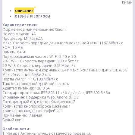
Китай
ОПИСАНИЕ
ОТЗЫВЫ И ВОПРОСЫ
Характеристики:
Фирменное наименование: Xiaomi
Номер модели: 4А
Процессор: MT7628DA
Макс. Скорость передачи данных по локальной сети: 1167 Мбит / с
ROM: 16 МБ
Память: 64GB
Поддерживаемая частота Wi-Fi: 2.4G и 5G
2,4 Г Wi-Fi Скорость передачи: 300 Мбит / с
5G Wi-Fi Скорость передачи: 867 Мбит / с
Количество антенн: 4 корневых, 2,4 г Макс. Усиление 5 дБи 2 шт. & 5G
Макс. Усиление 6 дБи 2 шт.
Порты WAN: 1 * 10/100 Мбит / с
Тип: беспроводной двойной частоты
Адаптер питания: 12В 0,6А
Стандарт протокола: IEEE 802.11a / b / g / n / ac, IEEE 802.3 / 3u
Управление: Поддержка Web, Android, iOS
Светодиодный индикатор Количество: 2
Количество кнопок сброса системы: 1
Количество входов интерфейса: 1
Применение: Главная
Белый цвет
Особенности:
1. Четыре
Антенны улучшают качество передачи.