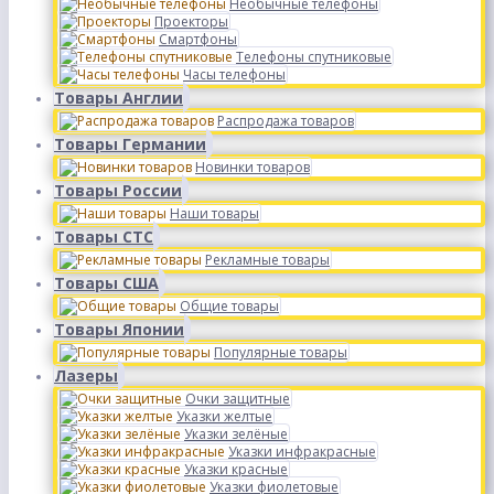
Необычные телефоны
Проекторы
Смартфоны
Телефоны спутниковые
Часы телефоны
Товары Англии
Распродажа товаров
Товары Германии
Новинки товаров
Товары России
Наши товары
Товары СТС
Рекламные товары
Товары США
Общие товары
Товары Японии
Популярные товары
Лазеры
Очки защитные
Указки желтые
Указки зелёные
Указки инфракрасные
Указки красные
Указки фиолетовые