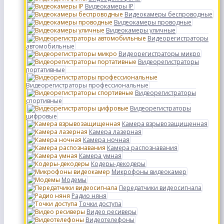
Видеокамеры IP
Видеокамеры беспроводные
Видеокамеры проводные
Видеокамеры уличные
Видеорегистраторы
автомобильные
Видеорегистраторы микро
Видеорегистраторы
портативные
Видеорегистраторы профессиональные
Видеорегистраторы
спортивные
Видеорегистраторы
цифровые
Камера взрывозащищенная
Камера лазерная
Камера ночная
Камера распознавания
Камера умная
Кодеры-декодеры
Микрофоны видеокамер
Модемы
Передатчики видеосигнала
Радио няня
Точки доступа
Видео ресиверы
Видеотелефоны