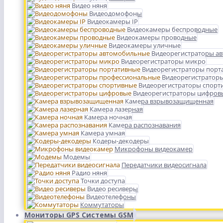
Видео няня
Видеодомофоны
Видеокамеры IP
Видеокамеры беспроводные
Видеокамеры проводные
Видеокамеры уличные
Видеорегистраторы а
Видеорегистраторы микро
Видеорегистраторы порт
Видеорегистратор
Видеорегистраторы спорт
Видеорегистраторы цифров
Камера взрывозащищенная
Камера лазерная
Камера ночная
Камера распознавания
Камера умная
Кодеры-декодеры
Микрофоны видеокамер
Модемы
Передатчики видеосигнала
Радио няня
Точки доступа
Видео ресиверы
Видеотелефоны
Коммутаторы
Мониторы GPS Системы GSM