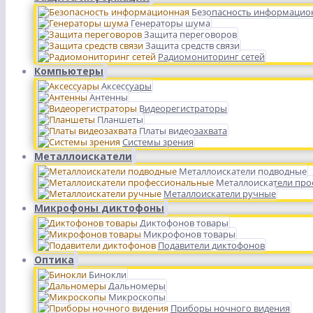
Безопасность информацио
Генераторы шума
Защита переговоров
Защита средств связи
Радиомониторинг сетей
Компьютеры
Аксессуары
Антенны
Видеорегистраторы
Планшеты
Платы видеозахвата
Системы зрения
Металлоискатели
Металлоискатели подводные
Металлоискатели пр
Металлоискатели ручные
Микрофоны диктофоны
Диктофонов товары
Микрофонов товары
Подавители диктофонов
Оптика
Бинокли
Дальномеры
Микроскопы
Приборы ночного видения