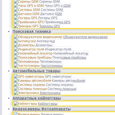
Сирены GSM
Часы GPS и GSM
Системы GSM
Датчики GSM
Логеры GPS
Приёмники GPS
Трекеры GPS
Поисковая техника
Обнаружители видеокамер
Антижучки
Дозимтры
Индикатор поля
Ниленейный локатор
Поисковые приборы
Тепловизоры
Частотомеры
Автомобильные товары
GPS навигаторы
Камеры автомобиля
Системы охраны
Системы помощи
Электроника
Аппаратные кейлоггеры
Кейлоггеры
Видеокамеры Фотоаппараты
Видеокамеры