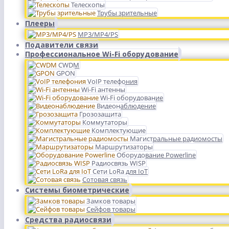
Телескопы
Трубы зрительные
Плееры
MP3/MP4/PS
Подавители связи
Профессиональное Wi-Fi оборудование
CWDM
GPON
VoIP телефония
Wi-Fi антенны
Wi-Fi оборудование
Видеонаблюдение
Грозозащита
Коммутаторы
Комплектующие
Магистральные радиомосты
Маршрутизаторы
Оборудование Powerline
Радиосвязь WISP
Сети LoRa для IoT
Сотовая связь
Системы биометрические
Замков товары
Сейфов товары
Средства радиосвязи