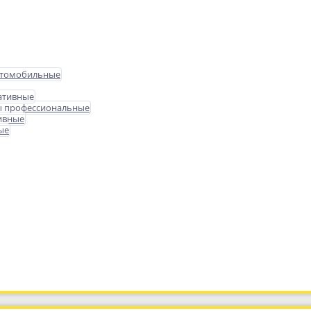
втомобильные
ативные
ы профессиональные
ивные
ые