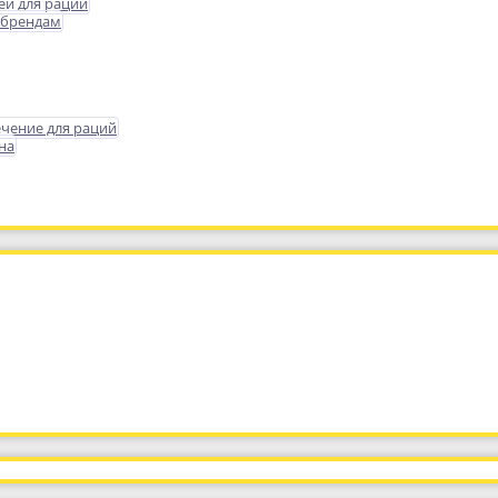
еи для раций
 брендам
чение для раций
на