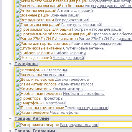
Аккумуляторные батар
Аксессуары для раций по
Антенны для раций
Военные рации
Все радиостанции
Гарнитуры для раций
Программаторы для раций
Программное обеспе
Рации 27МГц СИ-БИ диапазо
Рации для горнолыжников
Спутниковые антенны
Цифровые рации
Чехлы для раций
Телефоны
IP телефоны
Аксессуары
Детали телефонов
Изменители голоса
Коммуникаторы
Необычные телефоны
Проекторы
Смартфоны
Телефоны спутниковые
Часы телефоны
Товары Англии
Распродажа товаров
Товары Германии