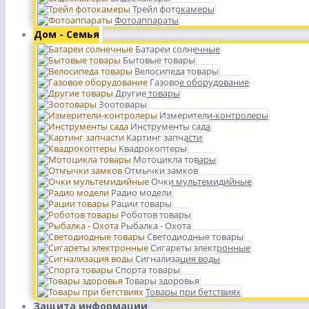
Трейл фотокамеры
Фотоаппараты
Дом - Семья
Батареи солнечные
Бытовые товары
Велосипеда товары
Газовое оборудование
Другие товары
Зоотовары
Измерители-контролеры
Инструменты сада
Картинг запчасти
Квадрокоптеры
Мотоцикла товары
Отмычки замков
Очки мультемидийные
Радио модели
Рации товары
Роботов товары
Рыбалка - Охота
Светодиодные товары
Сигареты электронные
Сигнализация воды
Спорта товары
Товары здоровья
Товары при бетствиях
Защита информации