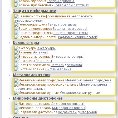
Товары здоровья
Товары при бетствиях
Защита информации
Безопасность
информационная
Генераторы шума
Защита переговоров
Защита средств связи
Радиомониторинг сетей
Компьютеры
Аксессуары
Антенны
Видеорегистраторы
Планшеты
Платы видеозахвата
Системы зрения
Металлоискатели
Металлоискатели подводные
Металлоискатели
профессиональные
Металлоискатели ручные
Микрофоны диктофоны
Диктофонов товары
Микрофонов товары
Подавители диктофонов
Оптика