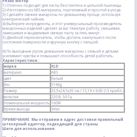
Резак Мотор
1) Отлично подходит для пасты без глютена и цельной пшеницы.
2) Изготовлен из ABS материала, портативный и простой в уходе.
3) Сделайте свежие макароны по-домашнему проще, используя
электрический чайник.
4) Выберите ингредиенты, и этот универсальный производитель
макаронных изделий сделает за вас тяжелую работу, смешивая,
замешивая и выдавливая свежую пасту за пять минут.
5) Двойной переключатель, чтобы достичь наилучшего после
состояния поверхности и вручную кнопку с лапшой.
6) По выходным утром домашние макароны с семьей и детьми
усиливают чувства и повышают способность детей работать.
Характеристики :
марка
XLD
материал
ABS
цвет
белый
Вес
5196g
Размер
33,5x24,5x35 см / 13,19 x 9,65 (13 прибл.)
вольтаж
220 В, 50 Гц
Номинальная мощность
160W
Время выхода
3min
ПРИМЕЧАНИЕ. Мы отправим в адрес доставки правильный
штекерный адаптер, подходящий для страны.
Шаги для использования: