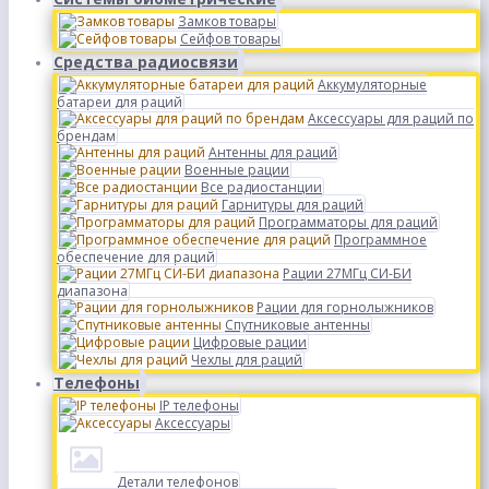
Замков товары
Сейфов товары
Средства радиосвязи
Аккумуляторные
батареи для раций
Аксессуары для раций по
брендам
Антенны для раций
Военные рации
Все радиостанции
Гарнитуры для раций
Программаторы для раций
Программное
обеспечение для раций
Рации 27МГц СИ-БИ
диапазона
Рации для горнолыжников
Спутниковые антенны
Цифровые рации
Чехлы для раций
Телефоны
IP телефоны
Аксессуары
Детали телефонов