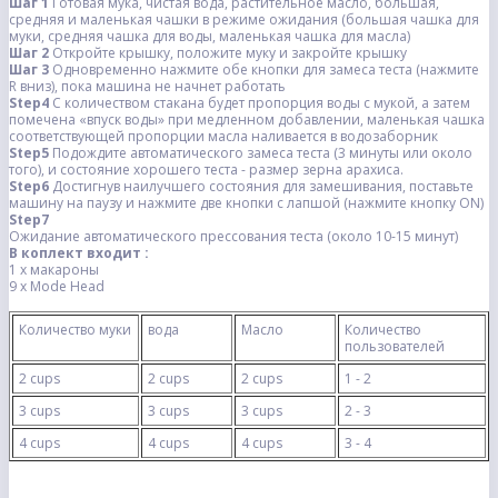
Шаг 1
Готовая мука, чистая вода, растительное масло, большая,
средняя и маленькая чашки в режиме ожидания (большая чашка для
муки, средняя чашка для воды, маленькая чашка для масла)
Шаг 2
Откройте крышку, положите муку и закройте крышку
Шаг 3
Одновременно нажмите обе кнопки для замеса теста (нажмите
R вниз), пока машина не начнет работать
Step4
С количеством стакана будет пропорция воды с мукой, а затем
помечена «впуск воды» при медленном добавлении, маленькая чашка
соответствующей пропорции масла наливается в водозаборник
Step5
Подождите автоматического замеса теста (3 минуты или около
того), и состояние хорошего теста - размер зерна арахиса.
Step6
Достигнув наилучшего состояния для замешивания, поставьте
машину на паузу и нажмите две кнопки с лапшой (нажмите кнопку ON)
Step7
Ожидание автоматического прессования теста (около 10-15 минут)
В коплект входит :
1 х макароны
9 х Mode Head
Количество муки
вода
Масло
Количество
пользователей
2 cups
2 cups
2 cups
1 - 2
3 cups
3 cups
3 cups
2 - 3
4 cups
4 cups
4 cups
3 - 4