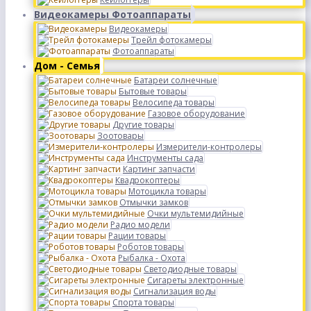
Видеокамеры Фотоаппараты
Видеокамеры
Трейл фотокамеры
Фотоаппараты
Дом - Семья
Батареи солнечные
Бытовые товары
Велосипеда товары
Газовое оборудование
Другие товары
Зоотовары
Измерители-контролеры
Инструменты сада
Картинг запчасти
Квадрокоптеры
Мотоцикла товары
Отмычки замков
Очки мультемидийные
Радио модели
Рации товары
Роботов товары
Рыбалка - Охота
Светодиодные товары
Сигареты электронные
Сигнализация воды
Спорта товары