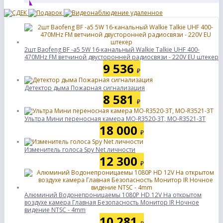
2шт Baofeng BF -а5 5W 16-канальный Walkie Talkie UHF 400-
470MHz FM ветчиной двусторонней радиосвязи - 220V EU штекер
9 536
₽
Детектор дыма Пожарная сигнализация
8 581
₽
Ультра Мини переносная камера MO-R3520-3Т, МО-R3521-3Т
18 000
₽
Изменитель голоса Spy Net личности
12 300
₽
Алюминий Водонепроницаемы 1080P HD 12V На открытом
воздухе камера Главная Безопасность Монитор IR Ночное
видение NTSC - 4mm
10 281