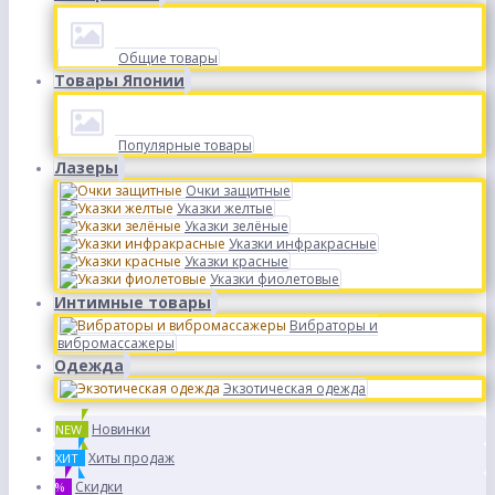
Общие товары
Товары Японии
Популярные товары
Лазеры
Очки защитные
Указки желтые
Указки зелёные
Указки инфракрасные
Указки красные
Указки фиолетовые
Интимные товары
Вибраторы и
вибромассажеры
Одежда
Экзотическая одежда
Новинки
NEW
Хиты продаж
ХИТ
Скидки
%