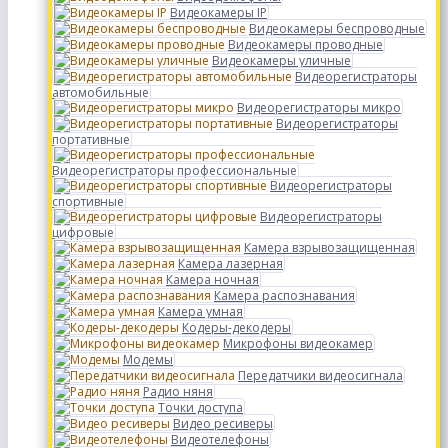
Видеокамеры IP
Видеокамеры беспроводные
Видеокамеры проводные
Видеокамеры уличные
Видеорегистраторы
автомобильные
Видеорегистраторы микро
Видеорегистраторы
портативные
Видеорегистраторы профессиональные
Видеорегистраторы
спортивные
Видеорегистраторы
цифровые
Камера взрывозащищенная
Камера лазерная
Камера ночная
Камера распознавания
Камера умная
Кодеры-декодеры
Микрофоны видеокамер
Модемы
Передатчики видеосигнала
Радио няня
Точки доступа
Видео ресиверы
Видеотелефоны