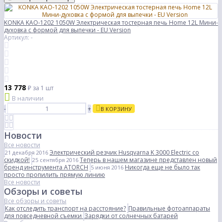
KONKA KAO-1202 1050W Электрическая тостерная печь Home 12L Мини-
духовка с формой для выпечки - EU Version
Артикул: -
13 778
₽
за 1 шт
В наличии
-
+
В КОРЗИНУ
Новости
Все новости
Электрический резчик Husqvarna K 3000 Electric со
21 декабря 2016
скидкой!
Теперь в нашем магазине представлен новый
25 сентября 2016
бренд инструмента ATORCH
Никогда еще не было так
5 июня 2016
просто пропилить прямую линию
Все новости
Обзоры и советы
Все обзоры и советы
Как отследить транспорт на расстояние?
Правильные фотоаппараты
для повседневной съемки
Зарядки от солнечных батарей