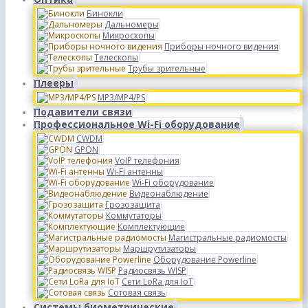
Бинокли
Дальномеры
Микроскопы
Приборы ночного видения
Телескопы
Трубы зрительные
Плееры
MP3/MP4/PS
Подавители связи
Профессиональное Wi-Fi оборудование
CWDM
GPON
VoIP телефония
Wi-Fi антенны
Wi-Fi оборудование
Видеонаблюдение
Грозозащита
Коммутаторы
Комплектующие
Магистральные радиомосты
Маршрутизаторы
Оборудование Powerline
Радиосвязь WISP
Сети LoRa для IoT
Сотовая связь
Системы биометрические