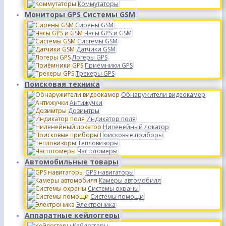
Коммутаторы
Мониторы GPS Системы GSM
Сирены GSM
Часы GPS и GSM
Системы GSM
Датчики GSM
Логеры GPS
Приёмники GPS
Трекеры GPS
Поисковая техника
Обнаружители видеокамер
Антижучки
Дозимтры
Индикатор поля
Ниленейный локатор
Поисковые приборы
Тепловизоры
Частотомеры
Автомобильные товары
GPS навигаторы
Камеры автомобиля
Системы охраны
Системы помощи
Электроника
Аппаратные кейлоггеры
Кейлоггеры