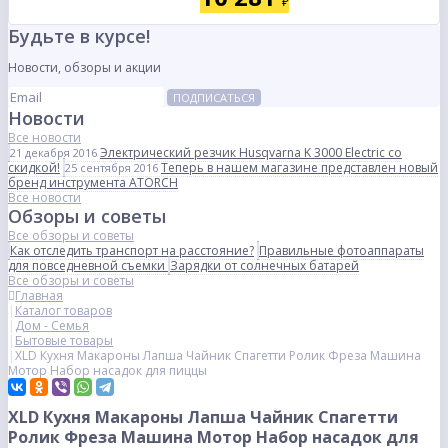
₽
Будьте в курсе!
Новости, обзоры и акции
ПОДПИСАТЬСЯ
Новости
Все новости
Электрический резчик Husqvarna K 3000 Electric со
21 декабря 2016
скидкой!
Теперь в нашем магазине представлен новый
25 сентября 2016
бренд инструмента ATORCH
Все новости
Обзоры и советы
Все обзоры и советы
Как отследить транспорт на расстояние?
Правильные фотоаппараты
для повседневной съемки
Зарядки от солнечных батарей
Все обзоры и советы
Главная
Каталог товаров
Дом - Семья
Бытовые товары
XLD Кухня Макароны Лапша Чайник Спагетти Ролик Фреза Машина
Мотор Набор насадок для пиццы
XLD Кухня Макароны Лапша Чайник Спагетти
Ролик Фреза Машина Мотор Набор насадок для