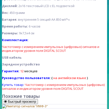
Дисплей:
2х16 текстовый LCD с EL подсветкой
Вес:
450 грамм
Батарея:
внутренняя 5 секций АА 850 мА*ч
Время работы:
6 часов
Размеры:
9х7,5х4 cм
Комплектация:
Частотомер с измерением импульсных (цифровых) сигналов и
индикатором уровня поля DIGITAL SCOUT
USB кабель
Зарядное устройство
Гарантия:
12
месяцев
Руководство пользователя:
(
на
английском языке
)
Купить товар:
Частотомер с измерением импульсных (цифровых)
сигналов и индикатором уровня поля DIGITAL SCOUT
Похожие товары
Быстрый просмотр