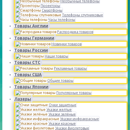
Необычные телефоны
Проекторы
Смартфоны
Телефоны спутниковые
Часы телефоны
Товары Англии
Распродажа товаров
Товары Германии
Новинки товаров
Товары России
Наши товары
Товары СТС
Рекламные товары
Товары США
Общие товары
Товары Японии
Популярные товары
Лазеры
Очки защитные
Указки желтые
Указки зелёные
Указки инфракрасные
Указки красные
Указки фиолетовые