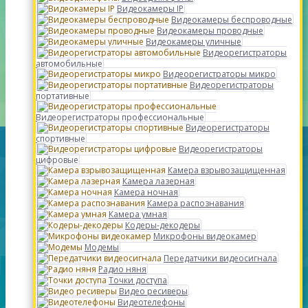
Видеокамеры IP
Видеокамеры беспроводные
Видеокамеры проводные
Видеокамеры уличные
Видеорегистраторы
автомобильные
Видеорегистраторы микро
Видеорегистраторы
портативные
Видеорегистраторы профессиональные
Видеорегистраторы
спортивные
Видеорегистраторы
цифровые
Камера взрывозащищенная
Камера лазерная
Камера ночная
Камера распознавания
Камера умная
Кодеры-декодеры
Микрофоны видеокамер
Модемы
Передатчики видеосигнала
Радио няня
Точки доступа
Видео ресиверы
Видеотелефоны