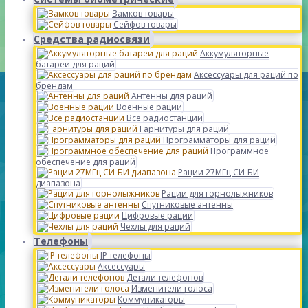
Замков товары
Сейфов товары
Средства радиосвязи
Аккумуляторные
батареи для раций
Аксессуары для раций по
брендам
Антенны для раций
Военные рации
Все радиостанции
Гарнитуры для раций
Программаторы для раций
Программное
обеспечение для раций
Рации 27МГц СИ-БИ
диапазона
Рации для горнолыжников
Спутниковые антенны
Цифровые рации
Чехлы для раций
Телефоны
IP телефоны
Аксессуары
Детали телефонов
Изменители голоса
Коммуникаторы