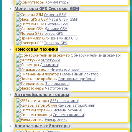
Коммутаторы
Мониторы GPS Системы GSM
Сирены GSM
Часы GPS и GSM
Системы GSM
Датчики GSM
Логеры GPS
Приёмники GPS
Трекеры GPS
Поисковая техника
Обнаружители видеокамер
Антижучки
Дозимтры
Индикатор поля
Ниленейный локатор
Поисковые приборы
Тепловизоры
Частотомеры
Автомобильные товары
GPS навигаторы
Камеры автомобиля
Системы охраны
Системы помощи
Электроника
Аппаратные кейлоггеры
Кейлоггеры