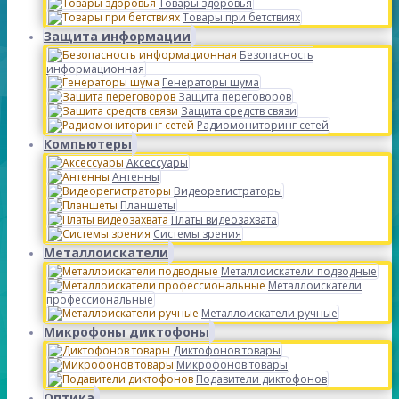
Товары здоровья
Товары при бетствиях
Защита информации
Безопасность
информационная
Генераторы шума
Защита переговоров
Защита средств связи
Радиомониторинг сетей
Компьютеры
Аксессуары
Антенны
Видеорегистраторы
Планшеты
Платы видеозахвата
Системы зрения
Металлоискатели
Металлоискатели подводные
Металлоискатели
профессиональные
Металлоискатели ручные
Микрофоны диктофоны
Диктофонов товары
Микрофонов товары
Подавители диктофонов
Оптика