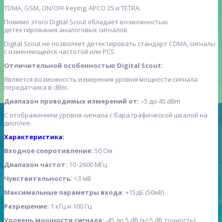
TDMA, GSM, ON/OFF keying, АРСО 25 и TETRA.
Помимо этого Digital Scout обладает возможностью
детектирования аналоговых сигналов
Digital Scout не позволяет детектировать стандарт CDMA, сигналы
с изменяющейся частотой или PCS.
Отличительной особенностью Digital Scout:
Является возможность измерения уровня мощности сигнала
передатчика в dBm.
Диапазон проводимых измерений от:
–5 до 45 dBm
С отображением уровня сигнала с бара графической шкалой на
дисплее.
Характеристика:
Входное сопротивление:
50 Ом
Диапазон частот:
10 -2600 МГц
Чувствительность:
<3 мВ
Максимальные параметры входа:
+15дБ (50мВ)
Разрешение:
1 кГц и 100 Гц
Уровень мощности сигнала:
-45 до 5 dB (+/-5 dB точность)