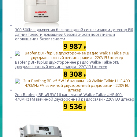
300-500feet движения беспроводной сигнализации детектор PIR
датчик тревоги домашней безопасности портативный
оповещения безопасности
9 987
₽
Baofeng BF- f8plus двухстороннее радио Walkie Talkie УКВ
двухдиапазонный ветчина рация - 220V EU штекер
8 308
₽
2шт Baofeng BF -а5 5W 16-канальный Walkie Talkie UHF 400-
470MHz FM ветчиной двусторонней радиосвязи - 220V EU штекер
9 536
₽