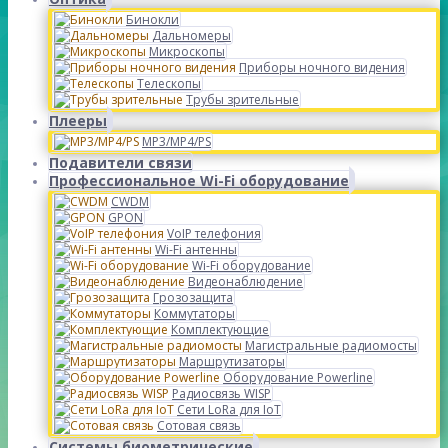
Бинокли
Дальномеры
Микроскопы
Приборы ночного видения
Телескопы
Трубы зрительные
Плееры
MP3/MP4/PS
Подавители связи
Профессиональное Wi-Fi оборудование
CWDM
GPON
VoIP телефония
Wi-Fi антенны
Wi-Fi оборудование
Видеонаблюдение
Грозозащита
Коммутаторы
Комплектующие
Магистральные радиомосты
Маршрутизаторы
Оборудование Powerline
Радиосвязь WISP
Сети LoRa для IoT
Сотовая связь
Системы биометрические