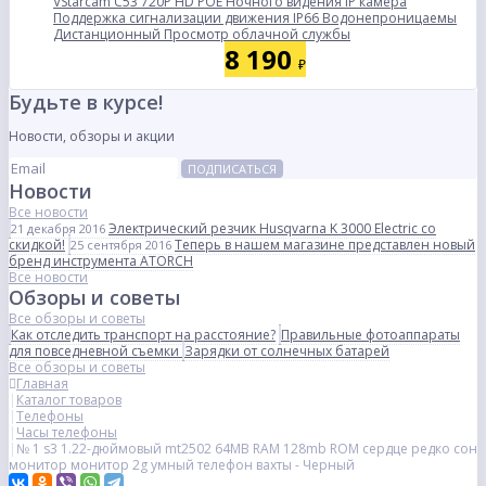
VStarcam C53 720P HD POE Ночного видения IP камера
Поддержка сигнализации движения IP66 Водонепроницаемы
Дистанционный Просмотр облачной службы
8 190
₽
Будьте в курсе!
Новости, обзоры и акции
ПОДПИСАТЬСЯ
Новости
Все новости
Электрический резчик Husqvarna K 3000 Electric со
21 декабря 2016
скидкой!
Теперь в нашем магазине представлен новый
25 сентября 2016
бренд инструмента ATORCH
Все новости
Обзоры и советы
Все обзоры и советы
Как отследить транспорт на расстояние?
Правильные фотоаппараты
для повседневной съемки
Зарядки от солнечных батарей
Все обзоры и советы
Главная
Каталог товаров
Телефоны
Часы телефоны
№ 1 s3 1.22-дюймовый mt2502 64MB RAM 128mb ROM сердце редко сон
монитор монитор 2g умный телефон вахты - Черный