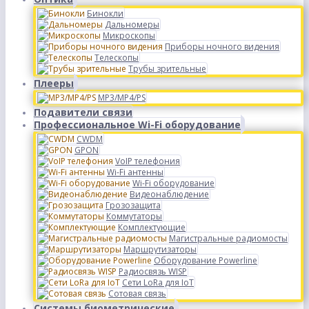
Бинокли
Дальномеры
Микроскопы
Приборы ночного видения
Телескопы
Трубы зрительные
Плееры
MP3/MP4/PS
Подавители связи
Профессиональное Wi-Fi оборудование
CWDM
GPON
VoIP телефония
Wi-Fi антенны
Wi-Fi оборудование
Видеонаблюдение
Грозозащита
Коммутаторы
Комплектующие
Магистральные радиомосты
Маршрутизаторы
Оборудование Powerline
Радиосвязь WISP
Сети LoRa для IoT
Сотовая связь
Системы биометрические