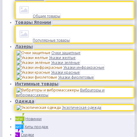
Общие товары
Товары Японии
Популярные товары
Лазеры
Очки защитные
Указки желтые
Указки зелёные
Указки инфракрасные
Указки красные
Указки фиолетовые
Интимные товары
Вибраторы и
вибромассажеры
Одежда
Экзотическая одежда
Новинки
NEW
Хиты продаж
ХИТ
Скидки
%