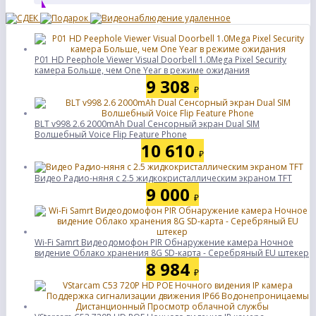
P01 HD Peephole Viewer Visual Doorbell 1.0Mega Pixel Security
камера Больше, чем One Year в режиме ожидания
9 308
₽
BLT v998 2.6 2000mAh Dual Сенсорный экран Dual SIM
Волшебный Voice Flip Feature Phone
10 610
₽
Видео Радио-няня c 2.5 жидкокристаллическим экраном TFT
9 000
₽
Wi-Fi Samrt Видеодомофон PIR Обнаружение камера Ночное
видение Облако хранения 8G SD-карта - Серебряный EU штекер
8 984
₽