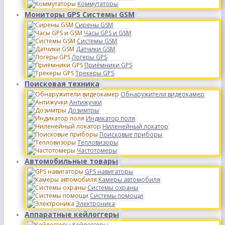
Коммутаторы
Мониторы GPS Системы GSM
Сирены GSM
Часы GPS и GSM
Системы GSM
Датчики GSM
Логеры GPS
Приёмники GPS
Трекеры GPS
Поисковая техника
Обнаружители видеокамер
Антижучки
Дозимтры
Индикатор поля
Ниленейный локатор
Поисковые приборы
Тепловизоры
Частотомеры
Автомобильные товары
GPS навигаторы
Камеры автомобиля
Системы охраны
Системы помощи
Электроника
Аппаратные кейлоггеры
Кейлоггеры