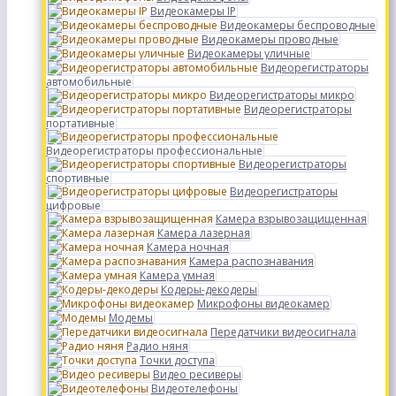
Видеокамеры IP
Видеокамеры беспроводные
Видеокамеры проводные
Видеокамеры уличные
Видеорегистраторы
автомобильные
Видеорегистраторы микро
Видеорегистраторы
портативные
Видеорегистраторы профессиональные
Видеорегистраторы
спортивные
Видеорегистраторы
цифровые
Камера взрывозащищенная
Камера лазерная
Камера ночная
Камера распознавания
Камера умная
Кодеры-декодеры
Микрофоны видеокамер
Модемы
Передатчики видеосигнала
Радио няня
Точки доступа
Видео ресиверы
Видеотелефоны