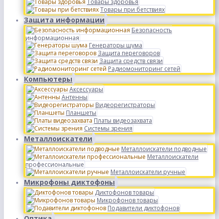
Товары здоровья
Товары при бетствиях
Защита информации
Безопасность
информационная
Генераторы шума
Защита переговоров
Защита средств связи
Радиомониторинг сетей
Компьютеры
Аксессуары
Антенны
Видеорегистраторы
Планшеты
Платы видеозахвата
Системы зрения
Металлоискатели
Металлоискатели подводные
Металлоискатели
профессиональные
Металлоискатели ручные
Микрофоны диктофоны
Диктофонов товары
Микрофонов товары
Подавители диктофонов
Оптика