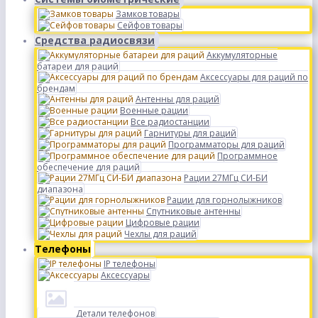
Замков товары
Сейфов товары
Средства радиосвязи
Аккумуляторные
батареи для раций
Аксессуары для раций по
брендам
Антенны для раций
Военные рации
Все радиостанции
Гарнитуры для раций
Программаторы для раций
Программное
обеспечение для раций
Рации 27МГц СИ-БИ
диапазона
Рации для горнолыжников
Спутниковые антенны
Цифровые рации
Чехлы для раций
Телефоны
IP телефоны
Аксессуары
Детали телефонов