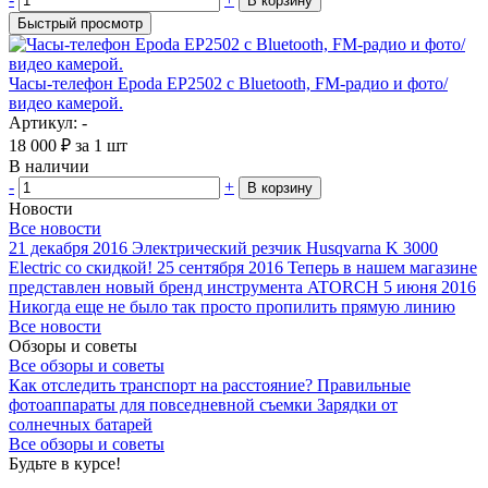
В корзину
Быстрый просмотр
Часы-телефон Epoda EP2502 с Bluetooth, FM-радио и фото/
видео камерой.
Артикул: -
18 000
₽
за 1 шт
В наличии
-
+
В корзину
Новости
Все новости
21 декабря 2016
Электрический резчик Husqvarna K 3000
Electric со скидкой!
25 сентября 2016
Теперь в нашем магазине
представлен новый бренд инструмента ATORCH
5 июня 2016
Никогда еще не было так просто пропилить прямую линию
Все новости
Обзоры и советы
Все обзоры и советы
Как отследить транспорт на расстояние?
Правильные
фотоаппараты для повседневной съемки
Зарядки от
солнечных батарей
Все обзоры и советы
Будьте в курсе!