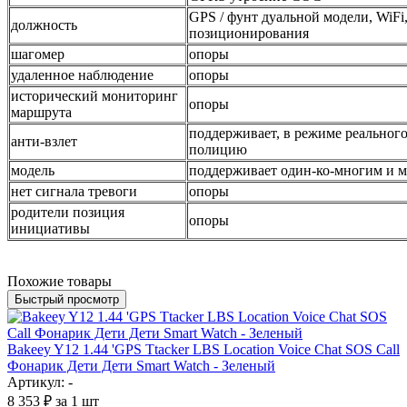
GPS / фунт дуальной модели, WiFi,
должность
позиционирования
шагомер
опоры
удаленное наблюдение
опоры
исторический мониторинг
опоры
маршрута
поддерживает, в режиме реального
анти-взлет
полицию
модель
поддерживает один-ко-многим и 
нет сигнала тревоги
опоры
родители позиция
опоры
инициативы
Похожие товары
Быстрый просмотр
Bakeey Y12 1.44 'GPS Ttacker LBS Location Voice Chat SOS Call
Фонарик Дети Дети Smart Watch - Зеленый
Артикул: -
8 353
₽
за 1 шт