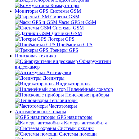
Коммутаторы
Мониторы GPS Системы GSM
Сирены GSM
Часы GPS и GSM
Системы GSM
Датчики GSM
Логеры GPS
Приёмники GPS
Трекеры GPS
Поисковая техника
Обнаружители
видеокамер
Антижучки
Дозимтры
Индикатор поля
Ниленейный локатор
Поисковые приборы
Тепловизоры
Частотомеры
Автомобильные товары
GPS навигаторы
Камеры автомобиля
Системы охраны
Системы помощи