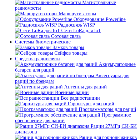
Магистральные
радиомосты
Маршрутизаторы
Оборудование Powerline
Радиосвязь WISP
Сети LoRa для IoT
Сотовая связь
Системы биометрические
Замков товары
Сейфов товары
Средства радиосвязи
Аккумуляторные
батареи для раций
Аксессуары для
раций по брендам
Антенны для раций
Военные рации
Все радиостанции
Гарнитуры для раций
Программаторы для раций
Программное
обеспечение для раций
Рации 27МГц СИ-БИ
диапазона
Рации для горнолыжников