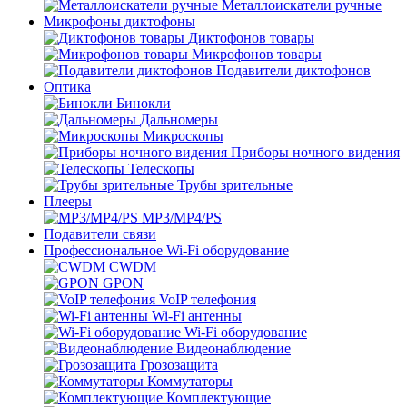
Металлоискатели ручные
Микрофоны диктофоны
Диктофонов товары
Микрофонов товары
Подавители диктофонов
Оптика
Бинокли
Дальномеры
Микроскопы
Приборы ночного видения
Телескопы
Трубы зрительные
Плееры
MP3/MP4/PS
Подавители связи
Профессиональное Wi-Fi оборудование
CWDM
GPON
VoIP телефония
Wi-Fi антенны
Wi-Fi оборудование
Видеонаблюдение
Грозозащита
Коммутаторы
Комплектующие