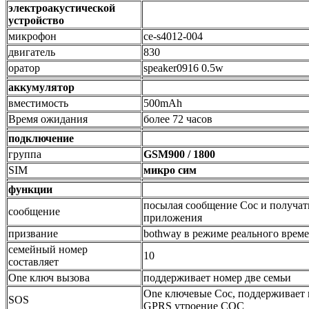
электроакустической
устройство
микрофон
се-s4012-004
двигатель
830
оратор
speaker0916 0.5w
аккумулятор
вместимость
500mAh
Время ожидания
более 72 часов
подключение
группа
GSM900 / 1800
SIM
микро сим
функции
посылая сообщение Сос и получат
сообщение
приложения
призвание
bothway в режиме реального вре
семейный номер
10
составляет
One ключ вызова
поддерживает номер две семьи
One ключевые Сос, поддерживает в
SOS
GPRS утроение СОС