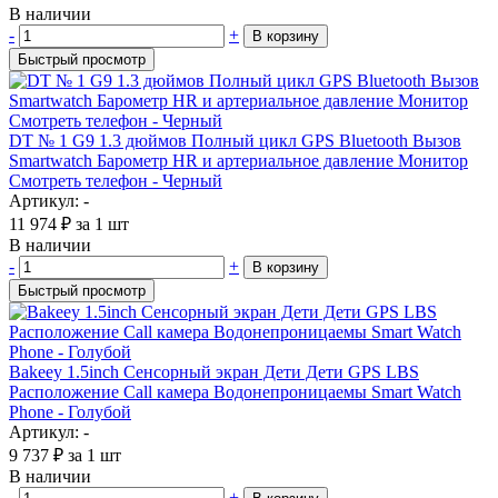
В наличии
-
+
В корзину
Быстрый просмотр
DT № 1 G9 1.3 дюймов Полный цикл GPS Bluetooth Вызов
Smartwatch Барометр HR и артериальное давление Монитор
Смотреть телефон - Черный
Артикул: -
11 974
₽
за 1 шт
В наличии
-
+
В корзину
Быстрый просмотр
Bakeey 1.5inch Сенсорный экран Дети Дети GPS LBS
Расположение Call камера Водонепроницаемы Smart Watch
Phone - Голубой
Артикул: -
9 737
₽
за 1 шт
В наличии
-
+