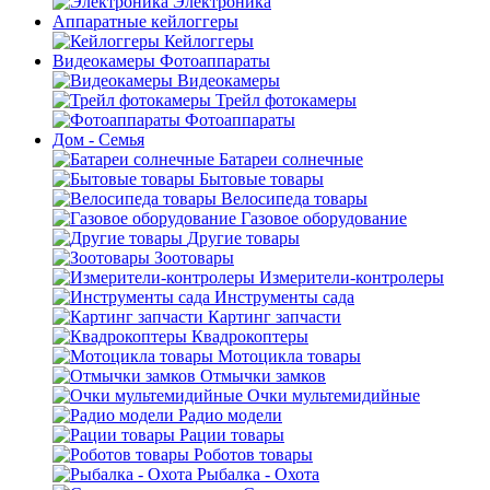
Электроника
Аппаратные кейлоггеры
Кейлоггеры
Видеокамеры Фотоаппараты
Видеокамеры
Трейл фотокамеры
Фотоаппараты
Дом - Семья
Батареи солнечные
Бытовые товары
Велосипеда товары
Газовое оборудование
Другие товары
Зоотовары
Измерители-контролеры
Инструменты сада
Картинг запчасти
Квадрокоптеры
Мотоцикла товары
Отмычки замков
Очки мультемидийные
Радио модели
Рации товары
Роботов товары
Рыбалка - Охота