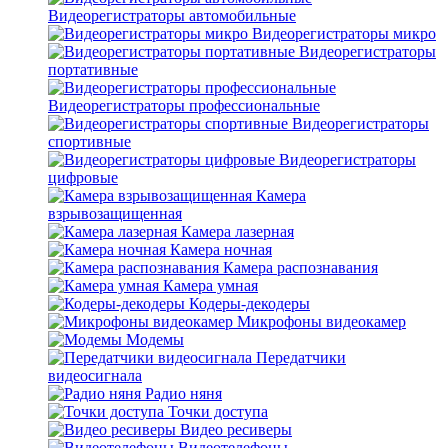
Видеорегистраторы автомобильные
Видеорегистраторы микро
Видеорегистраторы
портативные
Видеорегистраторы профессиональные
Видеорегистраторы
спортивные
Видеорегистраторы
цифровые
Камера
взрывозащищенная
Камера лазерная
Камера ночная
Камера распознавания
Камера умная
Кодеры-декодеры
Микрофоны видеокамер
Модемы
Передатчики
видеосигнала
Радио няня
Точки доступа
Видео ресиверы
Видеотелефоны