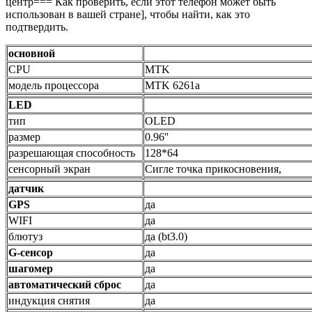
центр=== Как проверить, если этот телефон может быть
использован в вашей стране], чтобы найти, как это
подтвердить.
основной
CPU
MTK
модель процессора
MTK 6261a
LED
тип
OLED
размер
0.96''
разрешающая способность
128*64
сенсорный экран
Сигле точка прикосновения,
датчик
GPS
да
WIFI
да
блютуз
да (bt3.0)
G-сенсор
да
шагомер
да
автоматический сброс
да
индукция снятия
да