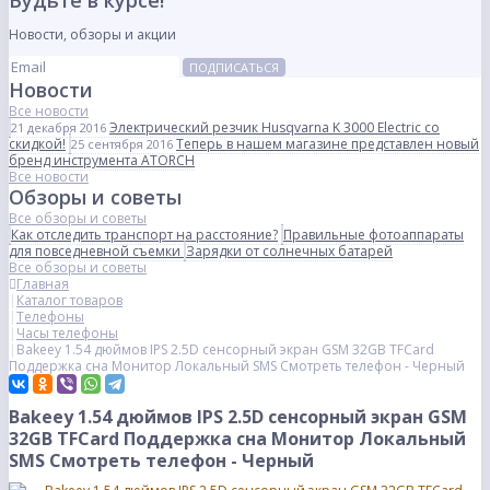
Будьте в курсе!
Новости, обзоры и акции
ПОДПИСАТЬСЯ
Новости
Все новости
Электрический резчик Husqvarna K 3000 Electric со
21 декабря 2016
скидкой!
Теперь в нашем магазине представлен новый
25 сентября 2016
бренд инструмента ATORCH
Все новости
Обзоры и советы
Все обзоры и советы
Как отследить транспорт на расстояние?
Правильные фотоаппараты
для повседневной съемки
Зарядки от солнечных батарей
Все обзоры и советы
Главная
Каталог товаров
Телефоны
Часы телефоны
Bakeey 1.54 дюймов IPS 2.5D сенсорный экран GSM 32GB TFCard
Поддержка сна Монитор Локальный SMS Смотреть телефон - Черный
Bakeey 1.54 дюймов IPS 2.5D сенсорный экран GSM
32GB TFCard Поддержка сна Монитор Локальный
SMS Смотреть телефон - Черный