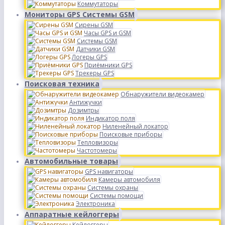
Коммутаторы
Мониторы GPS Системы GSM
Сирены GSM
Часы GPS и GSM
Системы GSM
Датчики GSM
Логеры GPS
Приёмники GPS
Трекеры GPS
Поисковая техника
Обнаружители видеокамер
Антижучки
Дозимтры
Индикатор поля
Ниленейный локатор
Поисковые приборы
Тепловизоры
Частотомеры
Автомобильные товары
GPS навигаторы
Камеры автомобиля
Системы охраны
Системы помощи
Электроника
Аппаратные кейлоггеры
Кейлоггеры