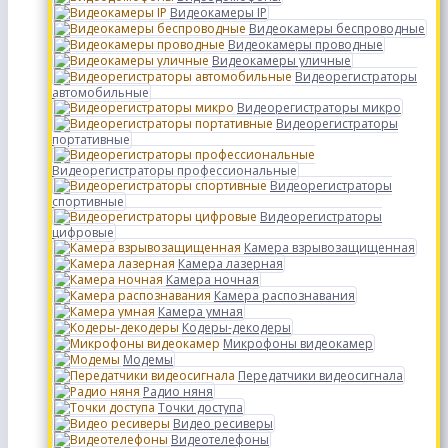
Видеокамеры IP
Видеокамеры беспроводные
Видеокамеры проводные
Видеокамеры уличные
Видеорегистраторы
автомобильные
Видеорегистраторы микро
Видеорегистраторы
портативные
Видеорегистраторы профессиональные
Видеорегистраторы
спортивные
Видеорегистраторы
цифровые
Камера взрывозащищенная
Камера лазерная
Камера ночная
Камера распознавания
Камера умная
Кодеры-декодеры
Микрофоны видеокамер
Модемы
Передатчики видеосигнала
Радио няня
Точки доступа
Видео ресиверы
Видеотелефоны