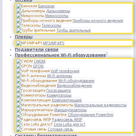
Бинокли
Дальномеры
Микроскопы
Приборы ночного видения
Телескопы
Трубы зрительные
Плееры
MP3/MP4/PS
Подавители связи
Профессиональное Wi-Fi оборудование
CWDM
GPON
VoIP телефония
Wi-Fi антенны
Wi-Fi оборудование
Видеонаблюдение
Грозозащита
Коммутаторы
Комплектующие
Магистральные радиомосты
Маршрутизаторы
Оборудование Powerline
Радиосвязь WISP
Сети LoRa для IoT
Сотовая связь
Системы биометрические