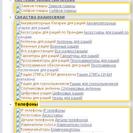
Замков товары
Сейфов товары
Средства радиосвязи
Аккумуляторные
батареи для раций
Аксессуары для раций по
брендам
Антенны для раций
Военные рации
Все радиостанции
Гарнитуры для раций
Программаторы для раций
Программное
обеспечение для раций
Рации 27МГц СИ-БИ
диапазона
Рации для горнолыжников
Спутниковые антенны
Цифровые рации
Чехлы для раций
Телефоны
IP телефоны
Аксессуары
Детали телефонов
Изменители голоса
Коммуникаторы