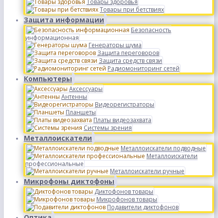
Товары здоровья
Товары при бетствиях
Защита информации
Безопасность
информационная
Генераторы шума
Защита переговоров
Защита средств связи
Радиомониторинг сетей
Компьютеры
Аксессуары
Антенны
Видеорегистраторы
Планшеты
Платы видеозахвата
Системы зрения
Металлоискатели
Металлоискатели подводные
Металлоискатели
профессиональные
Металлоискатели ручные
Микрофоны диктофоны
Диктофонов товары
Микрофонов товары
Подавители диктофонов
Оптика