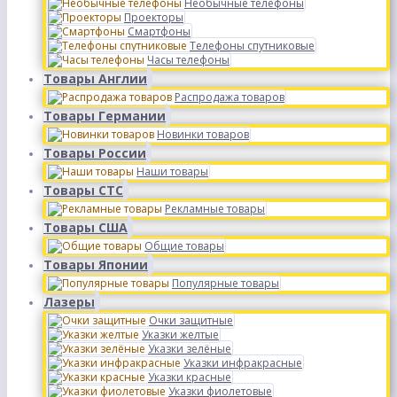
Необычные телефоны
Проекторы
Смартфоны
Телефоны спутниковые
Часы телефоны
Товары Англии
Распродажа товаров
Товары Германии
Новинки товаров
Товары России
Наши товары
Товары СТС
Рекламные товары
Товары США
Общие товары
Товары Японии
Популярные товары
Лазеры
Очки защитные
Указки желтые
Указки зелёные
Указки инфракрасные
Указки красные
Указки фиолетовые