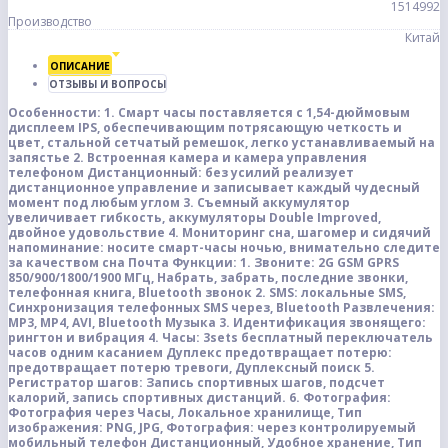
1514992
Производство
Китай
ОПИСАНИЕ
ОТЗЫВЫ И ВОПРОСЫ
Особенности:
1. Смарт часы поставляется с 1,54-дюймовым
дисплеем IPS, обеспечивающим потрясающую четкость и
цвет, стальной сетчатый ремешок, легко устанавливаемый на
запястье
2. Встроенная камера и камера управления
телефоном Дистанционный: без усилий реализует
дистанционное управление и записывает каждый чудесный
момент под любым углом
3. Съемный аккумулятор
увеличивает гибкость, аккумуляторы Double Improved,
двойное удовольствие
4. Мониторинг сна, шагомер и сидячий
напоминание: носите смарт-часы ночью, внимательно следите
за качеством сна
Почта Функции:
1. Звоните: 2G GSM GPRS
850/900/1800/1900 МГц, Набрать, забрать, последние звонки,
телефонная книга, Bluetooth звонок
2. SMS: локальные SMS,
Синхронизация телефонных SMS через, Bluetooth Развлечения:
MP3, MP4, AVI, Bluetooth Музыка
3. Идентификация звонящего:
рингтон и вибрация
4. Часы: 3sets бесплатный переключатель
часов одним касанием
Дуплекс предотвращает потерю:
предотвращает потерю тревоги, Дуплексный поиск
5.
Регистратор шагов: Запись спортивных шагов, подсчет
калорий, запись спортивных дистанций.
6. Фотография:
Фотография через Часы, Локальное хранилище, Тип
изображения: PNG, JPG, Фотография: через контролируемый
мобильный телефон Дистанционный, Удобное хранение, Тип