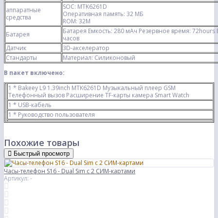
SOC: MTK6261D
аппаратные
Оперативная память: 32 МБ
средства
ROM: 32M
Батарея Емкость: 280 мАч Резервное время: 72hours
Батарея
часов
Датчик
3D-акселератор
Стандарты
Материал: Силиконовый
В пакет включено:
1 * Bakeey L9 1.39inch MTK6261D Музыкальный плеер GSM
Телефонный вызов Расширение TF-карты камера Smart Watch
1 * USB-кабель
1 * Руководство пользователя
Похожие товары
Быстрый просмотр
Часы-телефон S16 - Dual Sim с 2 СИМ-картами
Артикул: -