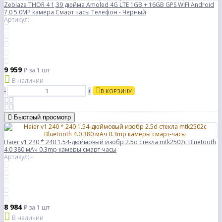
Zeblaze THOR 4 1,39 дюйма Amoled 4G LTE 1GB + 16GB GPS WIFI Android
7,0 5.0MP камера Смарт часы Телефон - Черный
Артикул: -
9 959
₽
за 1 шт
В наличии
-
+
В КОРЗИНУ
Быстрый просмотр
Haier v1 240 * 240 1.54-дюймовый изобр 2.5d стекла mtk2502c Bluetooth
4.0 380 мАч 0.3mp камеры смарт-часы
Артикул: -
8 984
₽
за 1 шт
В наличии