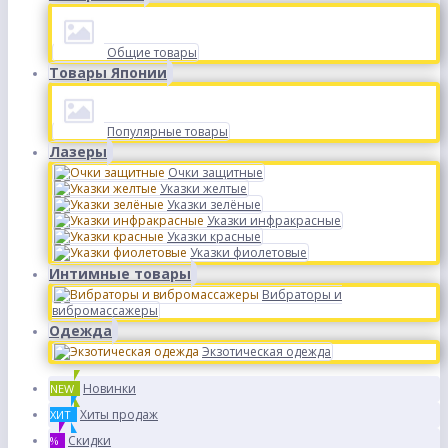
Общие товары
Товары Японии
Популярные товары
Лазеры
Очки защитные
Указки желтые
Указки зелёные
Указки инфракрасные
Указки красные
Указки фиолетовые
Интимные товары
Вибраторы и
вибромассажеры
Одежда
Экзотическая одежда
Новинки
NEW
Хиты продаж
ХИТ
Скидки
%