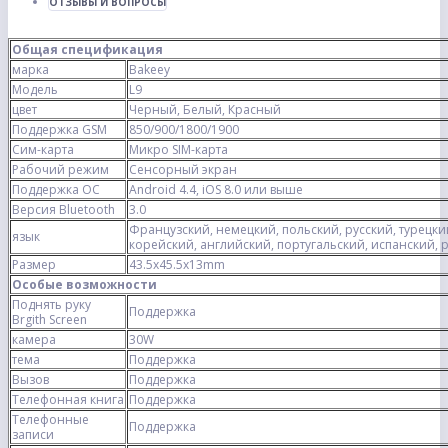
ОТЗЫВЫ И ВОПРОСЫ
Общая спецификация
марка
Bakeey
Модель
L9
цвет
Черный, Белый, Красный
Поддержка GSM
850/900/1800/1900
Сим-карта
Микро SIM-карта
Рабочий режим
Сенсорный экран
Поддержка ОС
Android 4.4, iOS 8.0 или выше
Версия Bluetooth
3.0
Французский, немецкий, польский, русский, турецки
язык
корейский, английский, португальский, испанский, р
Размер
43.5x45.5x13mm
Особые возможности
Поднять руку
Поддержка
Brgith Screen
камера
30W
тема
Поддержка
Вызов
Поддержка
Телефонная книга
Поддержка
Телефонные
Поддержка
записи