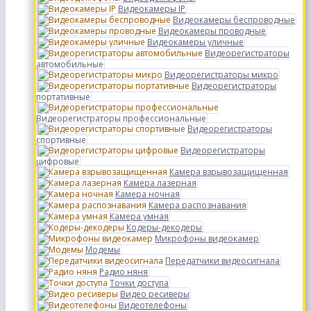
Видеокамеры IP
Видеокамеры беспроводные
Видеокамеры проводные
Видеокамеры уличные
Видеорегистраторы
автомобильные
Видеорегистраторы микро
Видеорегистраторы
портативные
Видеорегистраторы профессиональные
Видеорегистраторы
спортивные
Видеорегистраторы
цифровые
Камера взрывозащищенная
Камера лазерная
Камера ночная
Камера распознавания
Камера умная
Кодеры-декодеры
Микрофоны видеокамер
Модемы
Передатчики видеосигнала
Радио няня
Точки доступа
Видео ресиверы
Видеотелефоны