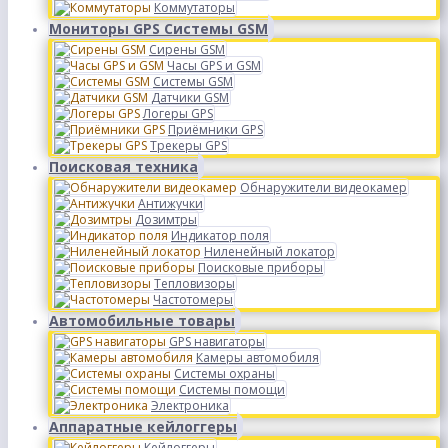
Коммутаторы
Мониторы GPS Системы GSM
Сирены GSM
Часы GPS и GSM
Системы GSM
Датчики GSM
Логеры GPS
Приёмники GPS
Трекеры GPS
Поисковая техника
Обнаружители видеокамер
Антижучки
Дозимтры
Индикатор поля
Ниленейный локатор
Поисковые приборы
Тепловизоры
Частотомеры
Автомобильные товары
GPS навигаторы
Камеры автомобиля
Системы охраны
Системы помощи
Электроника
Аппаратные кейлоггеры
Кейлоггеры