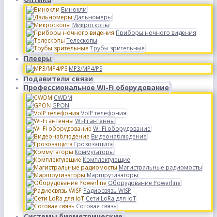
Бинокли
Дальномеры
Микроскопы
Приборы ночного видения
Телескопы
Трубы зрительные
Плееры
MP3/MP4/PS
Подавители связи
Профессиональное Wi-Fi оборудование
CWDM
GPON
VoIP телефония
Wi-Fi антенны
Wi-Fi оборудование
Видеонаблюдение
Грозозащита
Коммутаторы
Комплектующие
Магистральные радиомосты
Маршрутизаторы
Оборудование Powerline
Радиосвязь WISP
Сети LoRa для IoT
Сотовая связь
Системы биометрические