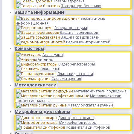
Товары здоровья
Товары при бетствиях
Защита информации
Безопасность
информационная
Генераторы шума
Защита переговоров
Защита средств связи
Радиомониторинг сетей
Компьютеры
Аксессуары
Антенны
Видеорегистраторы
Планшеты
Платы видеозахвата
Системы зрения
Металлоискатели
Металлоискатели подводные
Металлоискатели
профессиональные
Металлоискатели ручные
Микрофоны диктофоны
Диктофонов товары
Микрофонов товары
Подавители диктофонов
Оптика