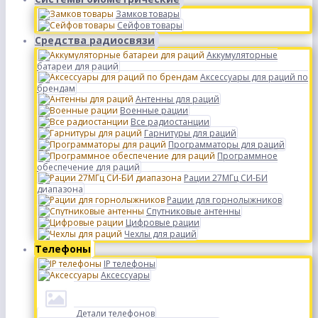
Замков товары
Сейфов товары
Средства радиосвязи
Аккумуляторные
батареи для раций
Аксессуары для раций по
брендам
Антенны для раций
Военные рации
Все радиостанции
Гарнитуры для раций
Программаторы для раций
Программное
обеспечение для раций
Рации 27МГц СИ-БИ
диапазона
Рации для горнолыжников
Спутниковые антенны
Цифровые рации
Чехлы для раций
Телефоны
IP телефоны
Аксессуары
Детали телефонов