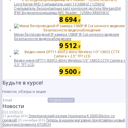
Long Range RFID Считыватель карт 13.56MHZ / 125KHZ
Считыватель бесконтактных карт контроля доступа Wiegand34
IP65 Водонепроницаемы NFC Reader - 125Khz KR601M IC
8 694
₽
Мини беспроводной IP камера 1080P IR Cut ночного видения
безопасности видеонаблюдения
9 512
₽
Видео-няня GP711-830T2.4GHz Wireless 1/3" CMOS CCTV Camera +
2.5" TFT LСD
9 500
₽
Будьте в курсе!
Новости, обзоры и акции
ПОДПИСАТЬСЯ
Новости
Все новости
Электрический резчик Husqvarna K 3000 Electric со
21 декабря 2016
скидкой!
Теперь в нашем магазине представлен новый
25 сентября 2016
бренд инструмента ATORCH