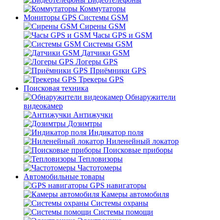
Коммутаторы
Мониторы GPS Системы GSM
Сирены GSM
Часы GPS и GSM
Системы GSM
Датчики GSM
Логеры GPS
Приёмники GPS
Трекеры GPS
Поисковая техника
Обнаружители
видеокамер
Антижучки
Дозимтры
Индикатор поля
Ниленейный локатор
Поисковые приборы
Тепловизоры
Частотомеры
Автомобильные товары
GPS навигаторы
Камеры автомобиля
Системы охраны
Системы помощи