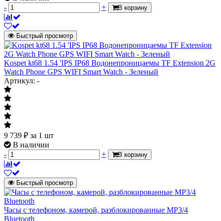
-
+
В корзину
Быстрый просмотр
Kospet kt68 1.54 'IPS IP68 Водонепроницаемы TF Extension 2G
Watch Phone GPS WIFI Smart Watch - Зеленый
Артикул: -
9 739
₽
за 1 шт
В наличии
-
+
В корзину
Быстрый просмотр
Часы с телефоном, камерой, разблокированные MP3/4
Bluetooth