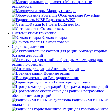
Магистральные
радиомосты
Маршрутизаторы
Оборудование Powerline
Радиосвязь WISP
Сети LoRa для IoT
Сотовая связь
Системы биометрические
Замков товары
Сейфов товары
Средства радиосвязи
Аккумуляторные
батареи для раций
Аксессуары для
раций по брендам
Антенны для раций
Военные рации
Все радиостанции
Гарнитуры для раций
Программаторы для раций
Программное
обеспечение для раций
Рации 27МГц СИ-БИ
диапазона
Рации для горнолыжников