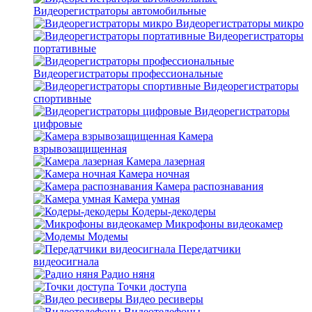
Видеорегистраторы автомобильные
Видеорегистраторы микро
Видеорегистраторы
портативные
Видеорегистраторы профессиональные
Видеорегистраторы
спортивные
Видеорегистраторы
цифровые
Камера
взрывозащищенная
Камера лазерная
Камера ночная
Камера распознавания
Камера умная
Кодеры-декодеры
Микрофоны видеокамер
Модемы
Передатчики
видеосигнала
Радио няня
Точки доступа
Видео ресиверы
Видеотелефоны