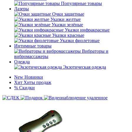
Популярные товары
Лазеры
Очки защитные
Указки желтые
Указки зелёные
Указки инфракрасные
Указки красные
Указки фиолетовые
Интимные товары
Вибраторы и
вибромассажеры
Одежда
Экзотическая одежда
New
Новинки
Хит
Хиты продаж
%
Скидки