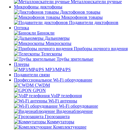
Металлоискатели ручные
Микрофоны диктофоны
Диктофонов товары
Микрофонов товары
Подавители диктофонов
Оптика
Бинокли
Дальномеры
Микроскопы
Приборы ночного видения
Телескопы
Трубы зрительные
Плееры
MP3/MP4/PS
Подавители связи
Профессиональное Wi-Fi оборудование
CWDM
GPON
VoIP телефония
Wi-Fi антенны
Wi-Fi оборудование
Видеонаблюдение
Грозозащита
Коммутаторы
Комплектующие