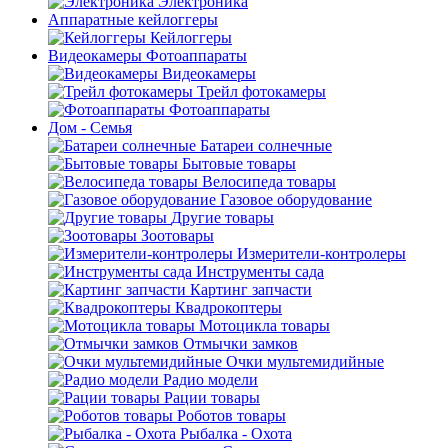
Электроника
Аппаратные кейлоггеры
Кейлоггеры
Видеокамеры Фотоаппараты
Видеокамеры
Трейл фотокамеры
Фотоаппараты
Дом - Семья
Батареи солнечные
Бытовые товары
Велосипеда товары
Газовое оборудование
Другие товары
Зоотовары
Измерители-контролеры
Инструменты сада
Картинг запчасти
Квадрокоптеры
Мотоцикла товары
Отмычки замков
Очки мультемидийные
Радио модели
Рации товары
Роботов товары
Рыбалка - Охота