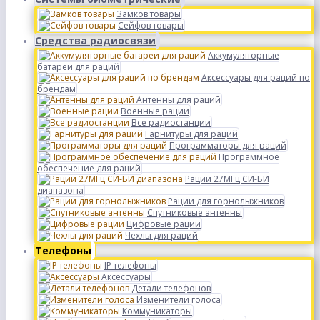
Замков товары
Сейфов товары
Средства радиосвязи
Аккумуляторные
батареи для раций
Аксессуары для раций по
брендам
Антенны для раций
Военные рации
Все радиостанции
Гарнитуры для раций
Программаторы для раций
Программное
обеспечение для раций
Рации 27МГц СИ-БИ
диапазона
Рации для горнолыжников
Спутниковые антенны
Цифровые рации
Чехлы для раций
Телефоны
IP телефоны
Аксессуары
Детали телефонов
Изменители голоса
Коммуникаторы