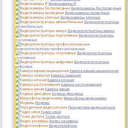
Видеокамеры IP
Видеокамеры беспроводные
Видеокамеры проводные
Видеокамеры уличные
Видеорегистраторы
автомобильные
Видеорегистраторы микро
Видеорегистраторы
портативные
Видеорегистраторы профессиональные
Видеорегистраторы
спортивные
Видеорегистраторы
цифровые
Камера взрывозащищенная
Камера лазерная
Камера ночная
Камера распознавания
Камера умная
Кодеры-декодеры
Микрофоны видеокамер
Модемы
Передатчики видеосигнала
Радио няня
Точки доступа
Видео ресиверы
Видеотелефоны