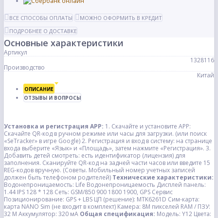
ВСЕ СПОСОБЫ ОПЛАТЫ
МОЖНО ОФОРМИТЬ В КРЕДИТ
ПОДРОБНЕЕ О ДОСТАВКЕ
Основные характеристики
Артикул
1328116
Производство
Китай
ОПИСАНИЕ
ОТЗЫВЫ И ВОПРОСЫ
Установка и регистрация APP:
1. Скачайте и установите APP:
Скачайте QR-код в ручном режиме или часы для загрузки. (или поиск
«SeTracker» в игре Google) 2. Регистрация и вход в систему: на странице
входа выберите «Язык» и «Площадь», затем нажмите «Регистрация». 3.
Добавить детей смотреть: есть идентификатор (лицензия) для
заполнения. Сканируйте QR-код на задней части часов или введите 15
REG-кодов вручную. (Советы. Мобильный номер учетных записей
должен быть телефоном родителей)
Технические характеристики:
Водонепроницаемость: Life Водонепроницаемость Дисплей панель:
1.44 IPS 128 * 128 Сеть: GSM/850 900 1800 1900, GPS Сервис
Позиционирование: GPS + LBS ЦП (решение): MTK6261D Сим-карта:
карта NANO Sim (не входит в комплект) Камера: 8M пикселей RAM / ПЗУ:
32 М Аккумулятор: 320 мА
Общая спецификация:
Модель: Y12 Цвета: