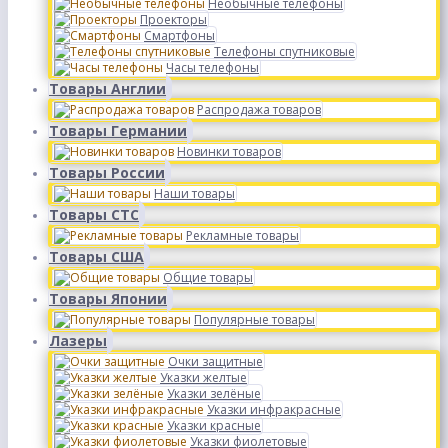
Необычные телефоны
Проекторы
Смартфоны
Телефоны спутниковые
Часы телефоны
Товары Англии
Распродажа товаров
Товары Германии
Новинки товаров
Товары России
Наши товары
Товары СТС
Рекламные товары
Товары США
Общие товары
Товары Японии
Популярные товары
Лазеры
Очки защитные
Указки желтые
Указки зелёные
Указки инфракрасные
Указки красные
Указки фиолетовые