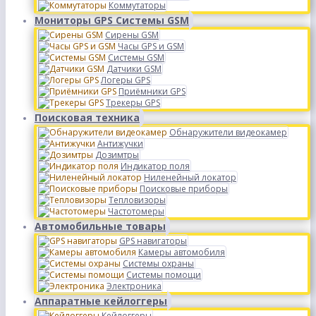
Коммутаторы
Мониторы GPS Системы GSM
Сирены GSM
Часы GPS и GSM
Системы GSM
Датчики GSM
Логеры GPS
Приёмники GPS
Трекеры GPS
Поисковая техника
Обнаружители видеокамер
Антижучки
Дозимтры
Индикатор поля
Ниленейный локатор
Поисковые приборы
Тепловизоры
Частотомеры
Автомобильные товары
GPS навигаторы
Камеры автомобиля
Системы охраны
Системы помощи
Электроника
Аппаратные кейлоггеры
Кейлоггеры