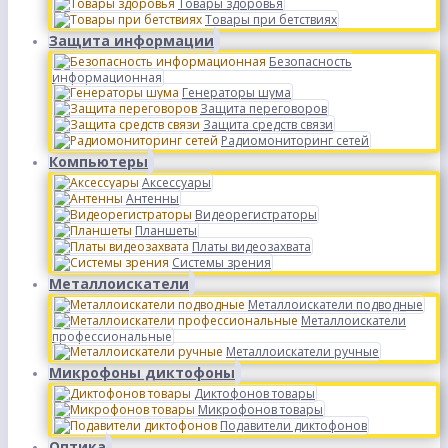
Товары здоровья
Товары при бетствиях
Защита информации
Безопасность
информационная
Генераторы шума
Защита переговоров
Защита средств связи
Радиомониторинг сетей
Компьютеры
Аксессуары
Антенны
Видеорегистраторы
Планшеты
Платы видеозахвата
Системы зрения
Металлоискатели
Металлоискатели подводные
Металлоискатели
профессиональные
Металлоискатели ручные
Микрофоны диктофоны
Диктофонов товары
Микрофонов товары
Подавители диктофонов
Оптика