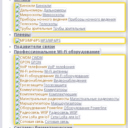
Бинокли
Дальномеры
Микроскопы
Приборы ночного видения
Телескопы
Трубы зрительные
Плееры
MP3/MP4/PS
Подавители связи
Профессиональное Wi-Fi оборудование
CWDM
GPON
VoIP телефония
Wi-Fi антенны
Wi-Fi оборудование
Видеонаблюдение
Грозозащита
Коммутаторы
Комплектующие
Магистральные радиомосты
Маршрутизаторы
Оборудование Powerline
Радиосвязь WISP
Сети LoRa для IoT
Сотовая связь
Системы биометрические