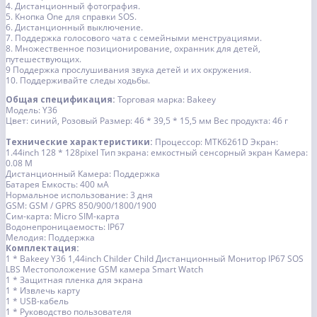
4. Дистанционный фотография.
5. Кнопка One для справки SOS.
6. Дистанционный выключение.
7. Поддержка голосового чата с семейными менструациями.
8. Множественное позиционирование, охранник для детей,
путешествующих.
9 Поддержка прослушивания звука детей и их окружения.
10. Поддерживайте следы ходьбы.
Общая спецификация:
Торговая марка: Bakeey
Модель: Y36
Цвет: синий, Розовый Размер: 46 * 39,5 * 15,5 мм Вес продукта: 46 г
Технические характеристики:
Процессор: MTK6261D Экран:
1.44inch 128 * 128pixel Тип экрана: емкостный сенсорный экран Камера:
0.08 M
Дистанционный Камера: Поддержка
Батарея Емкость: 400 мА
Нормальное использование: 3 дня
GSM: GSM / GPRS 850/900/1800/1900
Сим-карта: Micro SIM-карта
Водонепроницаемость: IP67
Мелодия: Поддержка
Комплектация:
1 * Bakeey Y36 1,44inch Childer Child Дистанционный Монитор IP67 SOS
LBS Местоположение GSM камера Smart Watch
1 * Защитная пленка для экрана
1 * Извлечь карту
1 * USB-кабель
1 * Руководство пользователя