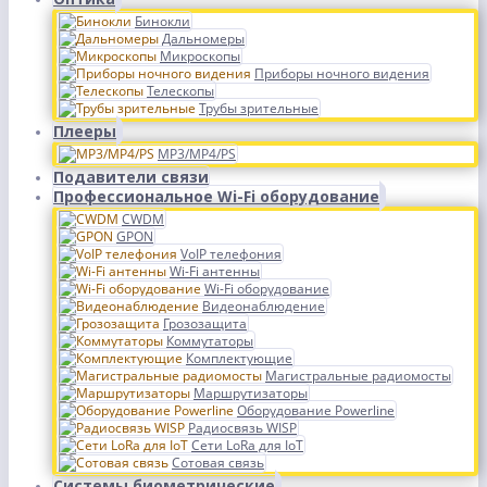
Бинокли
Дальномеры
Микроскопы
Приборы ночного видения
Телескопы
Трубы зрительные
Плееры
MP3/MP4/PS
Подавители связи
Профессиональное Wi-Fi оборудование
CWDM
GPON
VoIP телефония
Wi-Fi антенны
Wi-Fi оборудование
Видеонаблюдение
Грозозащита
Коммутаторы
Комплектующие
Магистральные радиомосты
Маршрутизаторы
Оборудование Powerline
Радиосвязь WISP
Сети LoRa для IoT
Сотовая связь
Системы биометрические