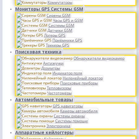
Коммутаторы
Мониторы GPS Системы GSM
Сирены GSM
Часы GPS и GSM
Системы GSM
Датчики GSM
Логеры GPS
Приёмники GPS
Трекеры GPS
Поисковая техника
Обнаружители видеокамер
Антижучки
Дозимтры
Индикатор поля
Ниленейный локатор
Поисковые приборы
Тепловизоры
Частотомеры
Автомобильные товары
GPS навигаторы
Камеры автомобиля
Системы охраны
Системы помощи
Электроника
Аппаратные кейлоггеры
Кейлоггеры