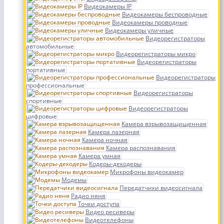
Видеокамеры IP
Видеокамеры беспроводные
Видеокамеры проводные
Видеокамеры уличные
Видеорегистраторы
автомобильные
Видеорегистраторы микро
Видеорегистраторы
портативные
Видеорегистраторы
профессиональные
Видеорегистраторы
спортивные
Видеорегистраторы
цифровые
Камера взрывозащищенная
Камера лазерная
Камера ночная
Камера распознавания
Камера умная
Кодеры-декодеры
Микрофоны видеокамер
Модемы
Передатчики видеосигнала
Радио няня
Точки доступа
Видео ресиверы
Видеотелефоны