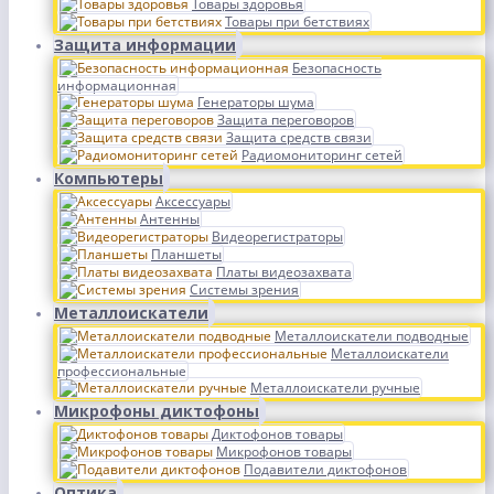
Товары здоровья
Товары при бетствиях
Защита информации
Безопасность
информационная
Генераторы шума
Защита переговоров
Защита средств связи
Радиомониторинг сетей
Компьютеры
Аксессуары
Антенны
Видеорегистраторы
Планшеты
Платы видеозахвата
Системы зрения
Металлоискатели
Металлоискатели подводные
Металлоискатели
профессиональные
Металлоискатели ручные
Микрофоны диктофоны
Диктофонов товары
Микрофонов товары
Подавители диктофонов
Оптика