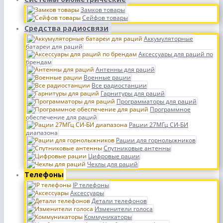
Замков товары
Сейфов товары
Средства радиосвязи
Аккумуляторные
батареи для раций
Аксессуары для раций по
брендам
Антенны для раций
Военные рации
Все радиостанции
Гарнитуры для раций
Программаторы для раций
Программное
обеспечение для раций
Рации 27МГц СИ-БИ
диапазона
Рации для горнолыжников
Спутниковые антенны
Цифровые рации
Чехлы для раций
Телефоны
IP телефоны
Аксессуары
Детали телефонов
Изменители голоса
Коммуникаторы