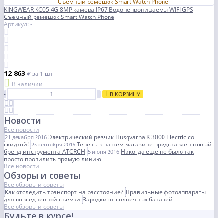
KINGWEAR KC05 4G 8MP камера IP67 Водонепроницаемы WIFI GPS
Съемный ремешок Smart Watch Phone
Артикул: -
12 863
₽
за 1 шт
В наличии
-
+
В КОРЗИНУ
Новости
Все новости
Электрический резчик Husqvarna K 3000 Electric со
21 декабря 2016
скидкой!
Теперь в нашем магазине представлен новый
25 сентября 2016
бренд инструмента ATORCH
Никогда еще не было так
5 июня 2016
просто пропилить прямую линию
Все новости
Обзоры и советы
Все обзоры и советы
Как отследить транспорт на расстояние?
Правильные фотоаппараты
для повседневной съемки
Зарядки от солнечных батарей
Все обзоры и советы
Будьте в курсе!