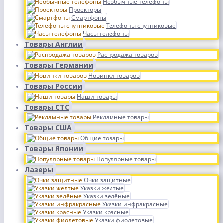
Необычные телефоны
Проекторы
Смартфоны
Телефоны спутниковые
Часы телефоны
Товары Англии
Распродажа товаров
Товары Германии
Новинки товаров
Товары России
Наши товары
Товары СТС
Рекламные товары
Товары США
Общие товары
Товары Японии
Популярные товары
Лазеры
Очки защитные
Указки желтые
Указки зелёные
Указки инфракрасные
Указки красные
Указки фиолетовые