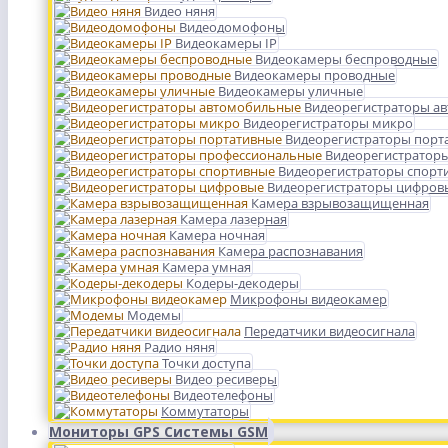
Видео няня
Видеодомофоны
Видеокамеры IP
Видеокамеры беспроводные
Видеокамеры проводные
Видеокамеры уличные
Видеорегистраторы а
Видеорегистраторы микро
Видеорегистраторы порт
Видеорегистратор
Видеорегистраторы спорт
Видеорегистраторы цифров
Камера взрывозащищенная
Камера лазерная
Камера ночная
Камера распознавания
Камера умная
Кодеры-декодеры
Микрофоны видеокамер
Модемы
Передатчики видеосигнала
Радио няня
Точки доступа
Видео ресиверы
Видеотелефоны
Коммутаторы
Мониторы GPS Системы GSM