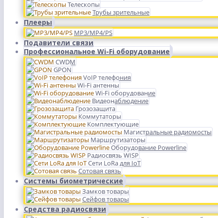
Телескопы
Трубы зрительные
Плееры
MP3/MP4/PS
Подавители связи
Профессиональное Wi-Fi оборудование
CWDM
GPON
VoIP телефония
Wi-Fi антенны
Wi-Fi оборудование
Видеонаблюдение
Грозозащита
Коммутаторы
Комплектующие
Магистральные радиомосты
Маршрутизаторы
Оборудование Powerline
Радиосвязь WISP
Сети LoRa для IoT
Сотовая связь
Системы биометрические
Замков товары
Сейфов товары
Средства радиосвязи