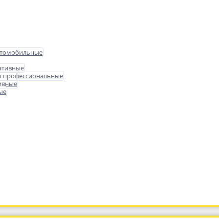
втомобильные
ативные
ы профессиональные
ивные
ые