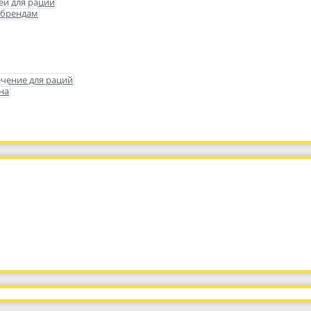
еи для раций
 брендам
чение для раций
на