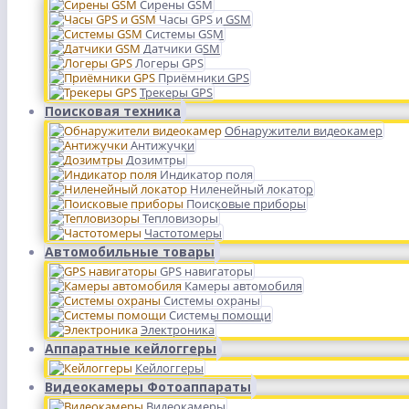
Сирены GSM
Часы GPS и GSM
Системы GSM
Датчики GSM
Логеры GPS
Приёмники GPS
Трекеры GPS
Поисковая техника
Обнаружители видеокамер
Антижучки
Дозимтры
Индикатор поля
Ниленейный локатор
Поисковые приборы
Тепловизоры
Частотомеры
Автомобильные товары
GPS навигаторы
Камеры автомобиля
Системы охраны
Системы помощи
Электроника
Аппаратные кейлоггеры
Кейлоггеры
Видеокамеры Фотоаппараты
Видеокамеры