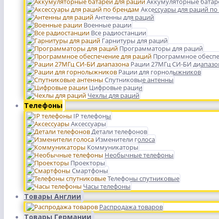
Аккумуляторные батар
Аксессуары для раций по
Антенны для раций
Военные рации
Все радиостанции
Гарнитуры для раций
Программаторы для раций
Программное обеспе
Рации 27МГц СИ-БИ диапазо
Рации для горнолыжников
Спутниковые антенны
Цифровые рации
Чехлы для раций
Телефоны
IP телефоны
Аксессуары
Детали телефонов
Изменители голоса
Коммуникаторы
Необычные телефоны
Проекторы
Смартфоны
Телефоны спутниковые
Часы телефоны
Товары Англии
Распродажа товаров
Товары Германии