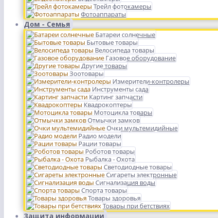
Трейл фотокамеры
Фотоаппараты
Дом - Семья
Батареи солнечные
Бытовые товары
Велосипеда товары
Газовое оборудование
Другие товары
Зоотовары
Измерители-контролеры
Инструменты сада
Картинг запчасти
Квадрокоптеры
Мотоцикла товары
Отмычки замков
Очки мультемидийные
Радио модели
Рации товары
Роботов товары
Рыбалка - Охота
Светодиодные товары
Сигареты электронные
Сигнализация воды
Спорта товары
Товары здоровья
Товары при бетствиях
Защита информации