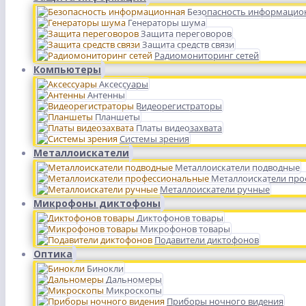
Безопасность информацио
Генераторы шума
Защита переговоров
Защита средств связи
Радиомониторинг сетей
Компьютеры
Аксессуары
Антенны
Видеорегистраторы
Планшеты
Платы видеозахвата
Системы зрения
Металлоискатели
Металлоискатели подводные
Металлоискатели пр
Металлоискатели ручные
Микрофоны диктофоны
Диктофонов товары
Микрофонов товары
Подавители диктофонов
Оптика
Бинокли
Дальномеры
Микроскопы
Приборы ночного видения