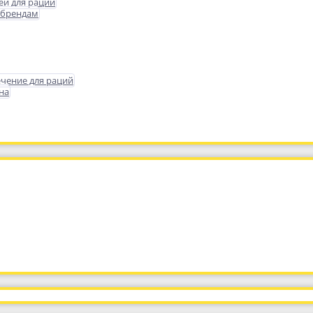
еи для раций
 брендам
чение для раций
на