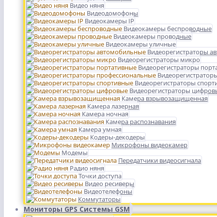
Видео няня
Видеодомофоны
Видеокамеры IP
Видеокамеры беспроводные
Видеокамеры проводные
Видеокамеры уличные
Видеорегистраторы а
Видеорегистраторы микро
Видеорегистраторы порт
Видеорегистратор
Видеорегистраторы спорт
Видеорегистраторы цифров
Камера взрывозащищенная
Камера лазерная
Камера ночная
Камера распознавания
Камера умная
Кодеры-декодеры
Микрофоны видеокамер
Модемы
Передатчики видеосигнала
Радио няня
Точки доступа
Видео ресиверы
Видеотелефоны
Коммутаторы
Мониторы GPS Системы GSM