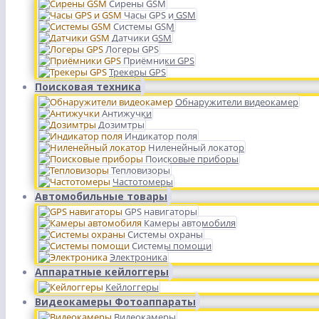
Сирены GSM
Часы GPS и GSM
Системы GSM
Датчики GSM
Логеры GPS
Приёмники GPS
Трекеры GPS
Поисковая техника
Обнаружители видеокамер
Антижучки
Дозимтры
Индикатор поля
Ниленейный локатор
Поисковые приборы
Тепловизоры
Частотомеры
Автомобильные товары
GPS навигаторы
Камеры автомобиля
Системы охраны
Системы помощи
Электроника
Аппаратные кейлоггеры
Кейлоггеры
Видеокамеры Фотоаппараты
Видеокамеры