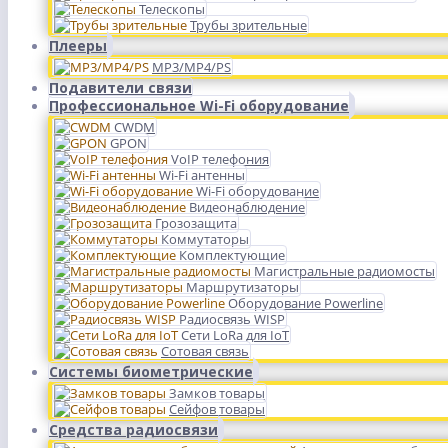
Телескопы
Трубы зрительные
Плееры
MP3/MP4/PS
Подавители связи
Профессиональное Wi-Fi оборудование
CWDM
GPON
VoIP телефония
Wi-Fi антенны
Wi-Fi оборудование
Видеонаблюдение
Грозозащита
Коммутаторы
Комплектующие
Магистральные радиомосты
Маршрутизаторы
Оборудование Powerline
Радиосвязь WISP
Сети LoRa для IoT
Сотовая связь
Системы биометрические
Замков товары
Сейфов товары
Средства радиосвязи