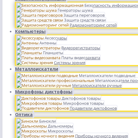
Безопасность информацио
Генераторы шума
Защита переговоров
Защита средств связи
Радиомониторинг сетей
Компьютеры
Аксессуары
Антенны
Видеорегистраторы
Планшеты
Платы видеозахвата
Системы зрения
Металлоискатели
Металлоискатели подводные
Металлоискатели пр
Металлоискатели ручные
Микрофоны диктофоны
Диктофонов товары
Микрофонов товары
Подавители диктофонов
Оптика
Бинокли
Дальномеры
Микроскопы
Приборы ночного видения