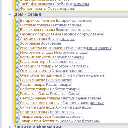
Трейл фотокамеры
Фотоаппараты
Дом - Семья
Батареи солнечные
Бытовые товары
Велосипеда товары
Газовое оборудование
Другие товары
Зоотовары
Измерители-контролеры
Инструменты сада
Картинг запчасти
Квадрокоптеры
Мотоцикла товары
Отмычки замков
Очки мультемидийные
Радио модели
Рации товары
Роботов товары
Рыбалка - Охота
Светодиодные товары
Сигареты электронные
Сигнализация воды
Спорта товары
Товары здоровья
Товары при бетствиях
Защита информации