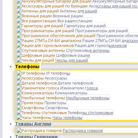
Аккумуляторные батар
Аксессуары для раций по
Антенны для раций
Военные рации
Все радиостанции
Гарнитуры для раций
Программаторы для раций
Программное обеспе
Рации 27МГц СИ-БИ диапазо
Рации для горнолыжников
Спутниковые антенны
Цифровые рации
Чехлы для раций
Телефоны
IP телефоны
Аксессуары
Детали телефонов
Изменители голоса
Коммуникаторы
Необычные телефоны
Проекторы
Смартфоны
Телефоны спутниковые
Часы телефоны
Товары Англии
Распродажа товаров
Товары Германии