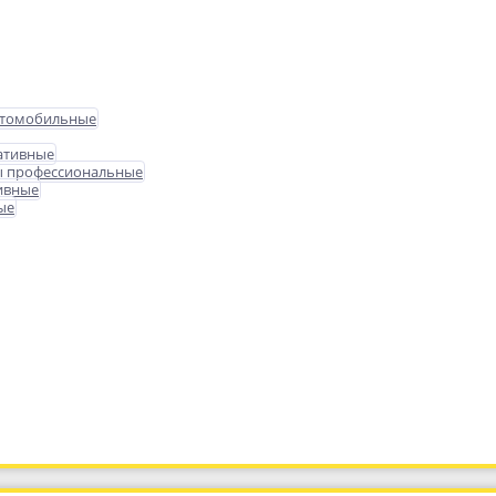
втомобильные
ативные
ы профессиональные
ивные
ые