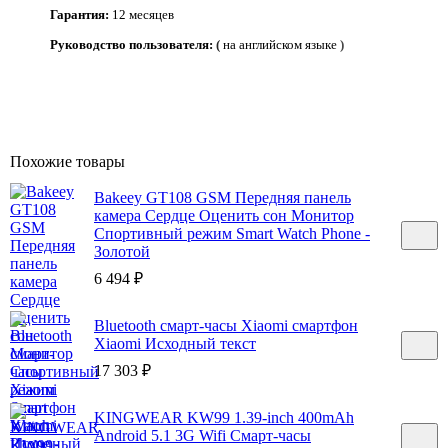
Гарантия:
12
месяцев
Руководство пользователя:
(
на английском языке
)
Похожие товары
Bakeey GT108 GSM Передняя панель
камера Сердце Оценить сон Монитор
Спортивный режим Smart Watch Phone -
Золотой
6 494
₽
Bluetooth смарт-часы Xiaomi смартфон
Xiaomi Исходный текст
17 303
₽
KINGWEAR KW99 1.39-inch 400mAh
Android 5.1 3G Wifi Смарт-часы