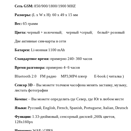
Сеть GSM:
850/900/1800/1900 MHZ
Размеры:
(L х W х H): 60 х 49 х 15 мм
Вес:
65 грамм
Цвета:
черный + золоченый; черный +серый; белый+ розовый
Две активные сим-карты в сети
Батарея:
Li-ионная 1100 mAh
Стандартное время:
примерно 240- 360 часов
Время разговора:
примерно 4- 6 часов
Bluetooth 2.0 FM радио MP3,MP4 плеер E-book ( читалка )
Сенсор 3D
– Вы можете толчком часофона менять заставку, музыку,
листать фотографии
Компас
– Вы можете определить где Север, где Юг в любом месте
Языки:
Русский, English, French, Spanish, Portuguese, Italian, Deutsch
Функции:
1.33-дюймовый, сенсорный дисплей ,260k цветов,
128х160px
Интернет:
WAP / GPRS