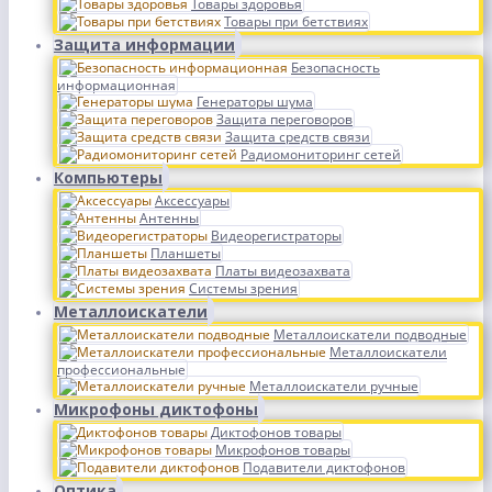
Товары здоровья
Товары при бетствиях
Защита информации
Безопасность
информационная
Генераторы шума
Защита переговоров
Защита средств связи
Радиомониторинг сетей
Компьютеры
Аксессуары
Антенны
Видеорегистраторы
Планшеты
Платы видеозахвата
Системы зрения
Металлоискатели
Металлоискатели подводные
Металлоискатели
профессиональные
Металлоискатели ручные
Микрофоны диктофоны
Диктофонов товары
Микрофонов товары
Подавители диктофонов
Оптика