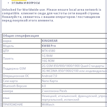
ОТЗЫВЫ И ВОПРОСЫ
Unlocked for Worldwide use. Please ensure local area network is
compatible.
кликните сюда
для частоты сети вашей страны.
Пожалуйста, свяжитесь с вашим оператором / поставщиком
перед покупкой этого элемента.
Общая спецификация
марка
KINGWEAR
Модель
KW88 Pro
ЦПУ
MTK 6580
1G RAM
Память
16G ROM
2G GSM 850/900/1800/1900 Quad-Стандарты
Поддержка GSM
3G WCDMA 850/1900/2100 или индивидуальн
Операционная ОС
Android 7,0
Сим-карта
Nano Карта
Bluetooth Версия
4.0
камера
2 миллиона Piexls
Немецкий, итальянский, французский, упрощ
язык
португальский, испанский
ПРИЛОЖЕНИЕ
WiiWatch