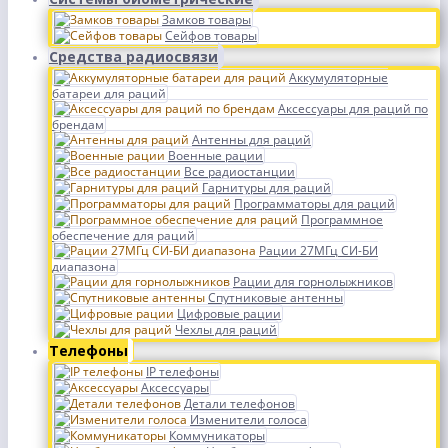
Замков товары
Сейфов товары
Средства радиосвязи
Аккумуляторные
батареи для раций
Аксессуары для раций по
брендам
Антенны для раций
Военные рации
Все радиостанции
Гарнитуры для раций
Программаторы для раций
Программное
обеспечение для раций
Рации 27МГц СИ-БИ
диапазона
Рации для горнолыжников
Спутниковые антенны
Цифровые рации
Чехлы для раций
Телефоны
IP телефоны
Аксессуары
Детали телефонов
Изменители голоса
Коммуникаторы