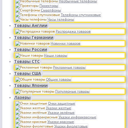
Необычные телефоны
Проекторы
Смартфоны
Телефоны спутниковые
Часы телефоны
Товары Англии
Распродажа товаров
Товары Германии
Новинки товаров
Товары России
Наши товары
Товары СТС
Рекламные товары
Товары США
Общие товары
Товары Японии
Популярные товары
Лазеры
Очки защитные
Указки желтые
Указки зелёные
Указки инфракрасные
Указки красные
Указки фиолетовые