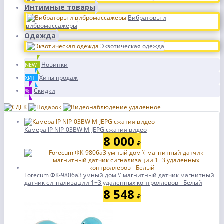
Интимные товары
Вибраторы и
вибромассажеры
Одежда
Экзотическая одежда
Новинки
NEW
Хиты продаж
ХИТ
Скидки
%
Камера IP NIP-03BW M-JEPG сжатия видео
8 000
₽
Forecum ФК-9806a3 умный дом \' магнитный датчик магнитный
датчик сигнализации 1+3 удаленных контроллеров - Белый
8 548
₽