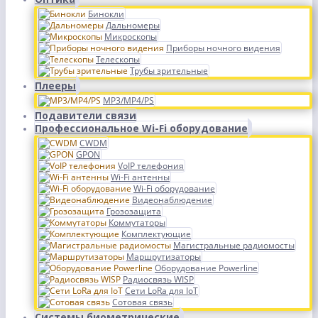
Бинокли
Дальномеры
Микроскопы
Приборы ночного видения
Телескопы
Трубы зрительные
Плееры
MP3/MP4/PS
Подавители связи
Профессиональное Wi-Fi оборудование
CWDM
GPON
VoIP телефония
Wi-Fi антенны
Wi-Fi оборудование
Видеонаблюдение
Грозозащита
Коммутаторы
Комплектующие
Магистральные радиомосты
Маршрутизаторы
Оборудование Powerline
Радиосвязь WISP
Сети LoRa для IoT
Сотовая связь
Системы биометрические