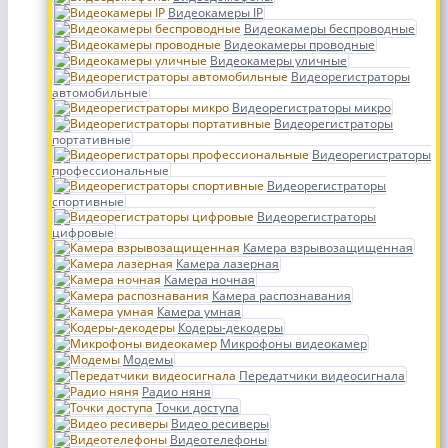
Видеокамеры IP
Видеокамеры беспроводные
Видеокамеры проводные
Видеокамеры уличные
Видеорегистраторы
автомобильные
Видеорегистраторы микро
Видеорегистраторы
портативные
Видеорегистраторы
профессиональные
Видеорегистраторы
спортивные
Видеорегистраторы
цифровые
Камера взрывозащищенная
Камера лазерная
Камера ночная
Камера распознавания
Камера умная
Кодеры-декодеры
Микрофоны видеокамер
Модемы
Передатчики видеосигнала
Радио няня
Точки доступа
Видео ресиверы
Видеотелефоны