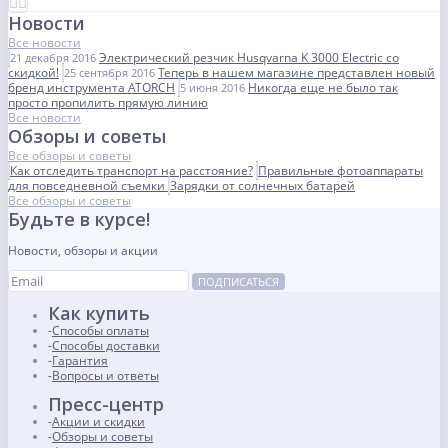
Новости
Все новости
Электрический резчик Husqvarna K 3000 Electric со
21 декабря 2016
скидкой!
Теперь в нашем магазине представлен новый
25 сентября 2016
бренд инструмента ATORCH
Никогда еще не было так
5 июня 2016
просто пропилить прямую линию
Все новости
Обзоры и советы
Все обзоры и советы
Как отследить транспорт на расстояние?
Правильные фотоаппараты
для повседневной съемки
Зарядки от солнечных батарей
Все обзоры и советы
Будьте в курсе!
Новости, обзоры и акции
ПОДПИСАТЬСЯ
Как купить
Способы оплаты
Способы доставки
Гарантия
Вопросы и ответы
Пресс-центр
Акции и скидки
Обзоры и советы