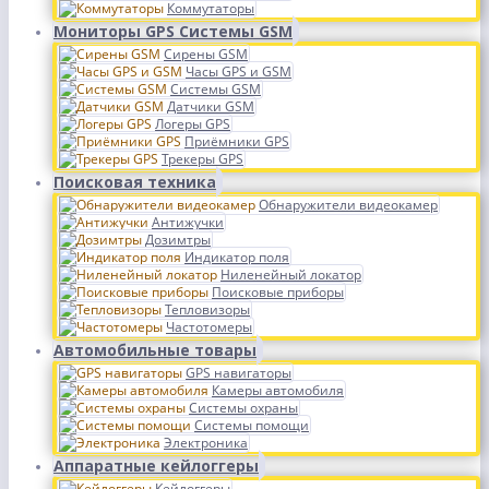
Коммутаторы
Мониторы GPS Системы GSM
Сирены GSM
Часы GPS и GSM
Системы GSM
Датчики GSM
Логеры GPS
Приёмники GPS
Трекеры GPS
Поисковая техника
Обнаружители видеокамер
Антижучки
Дозимтры
Индикатор поля
Ниленейный локатор
Поисковые приборы
Тепловизоры
Частотомеры
Автомобильные товары
GPS навигаторы
Камеры автомобиля
Системы охраны
Системы помощи
Электроника
Аппаратные кейлоггеры
Кейлоггеры