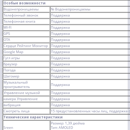
Особые возможности
Водонепроницаемы
№ Водонепроницаемы
Телефонный звонок
Поддержка
Телефонная книга
Поддержка
WI-FI
Поддержка
GPS
Поддержка
OTA
Поддержка
Сердце Рейтинг Монитор
Поддержка
Google Map
Поддержка
Гугл игры
Поддержка
браузер
Поддержка
Погода
Поддержка
Шагомер
Поддержка
Музыкальный
Поддержка
проигрыватель
Управление музыкой
Поддержка
камера Управление
Поддержка
вибрация
Поддержка
Смотреть лица
15 предустановленных часы лиц, поддержка 
Технические характеристики
Размер: 1,39 дюйма
Sreen
Тип: AMOLED