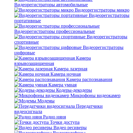
Видеорегистраторы автомобильные
Видеорегистраторы микро
Видеорегистраторы
портативные
Видеорегистраторы профессиональные
Видеорегистраторы
спортивные
Видеорегистраторы
цифровые
Камера
взрывозащищенная
Камера лазерная
Камера ночная
Камера распознавания
Камера умная
Кодеры-декодеры
Микрофоны видеокамер
Модемы
Передатчики
видеосигнала
Радио няня
Точки доступа
Видео ресиверы
Видеотелефоны