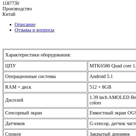
1187730
Производство
Китай
Описание
Отзывы и вопросы
Характеристики оборудования:
ЦПУ
MTK6580
Quad core 1
Операционные системы
Android 5.1
RAM + диск
512 + 8GB
1.39 inch
AMOLED
Ве
Дисплей
colors
Сенсорный экран
Емкостный экран OGS
Датчиков
G-сенсор, датчик час
Спикер
Закрытый динамик