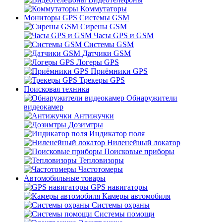
Коммутаторы
Мониторы GPS Системы GSM
Сирены GSM
Часы GPS и GSM
Системы GSM
Датчики GSM
Логеры GPS
Приёмники GPS
Трекеры GPS
Поисковая техника
Обнаружители
видеокамер
Антижучки
Дозимтры
Индикатор поля
Ниленейный локатор
Поисковые приборы
Тепловизоры
Частотомеры
Автомобильные товары
GPS навигаторы
Камеры автомобиля
Системы охраны
Системы помощи