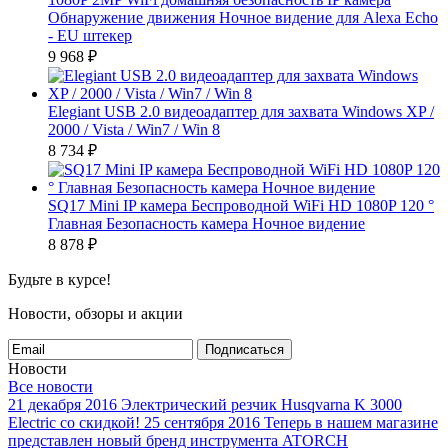
Обнаружение движения Ночное видение для Alexa Echo
- EU штекер
9 968
₽
Elegiant USB 2.0 видеоадаптер для захвата Windows XP /
2000 / Vista / Win7 / Win 8
8 734
₽
SQ17 Mini IP камера Беспроводной WiFi HD 1080P 120 °
Главная Безопасность камера Ночное видение
8 878
₽
Будьте в курсе!
Новости, обзоры и акции
Подписаться
Новости
Все новости
21 декабря 2016
Электрический резчик Husqvarna K 3000
Electric со скидкой!
25 сентября 2016
Теперь в нашем магазине
представлен новый бренд инструмента ATORCH