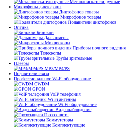
Металлоискатели ручные
Микрофоны диктофоны
Диктофонов товары
Микрофонов товары
Подавители диктофонов
Оптика
Бинокли
Дальномеры
Микроскопы
Приборы ночного видения
Телескопы
Трубы зрительные
Плееры
MP3/MP4/PS
Подавители связи
Профессиональное Wi-Fi оборудование
CWDM
GPON
VoIP телефония
Wi-Fi антенны
Wi-Fi оборудование
Видеонаблюдение
Грозозащита
Коммутаторы
Комплектующие