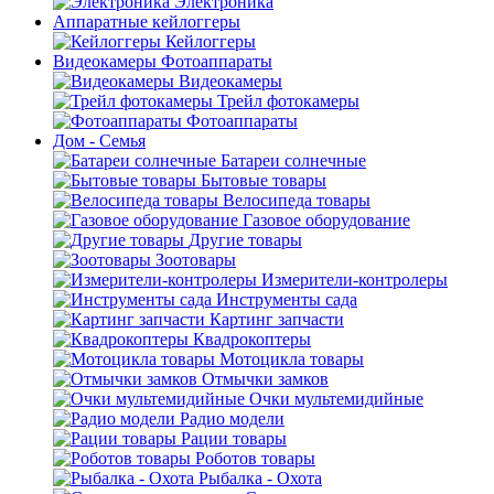
Электроника
Аппаратные кейлоггеры
Кейлоггеры
Видеокамеры Фотоаппараты
Видеокамеры
Трейл фотокамеры
Фотоаппараты
Дом - Семья
Батареи солнечные
Бытовые товары
Велосипеда товары
Газовое оборудование
Другие товары
Зоотовары
Измерители-контролеры
Инструменты сада
Картинг запчасти
Квадрокоптеры
Мотоцикла товары
Отмычки замков
Очки мультемидийные
Радио модели
Рации товары
Роботов товары
Рыбалка - Охота