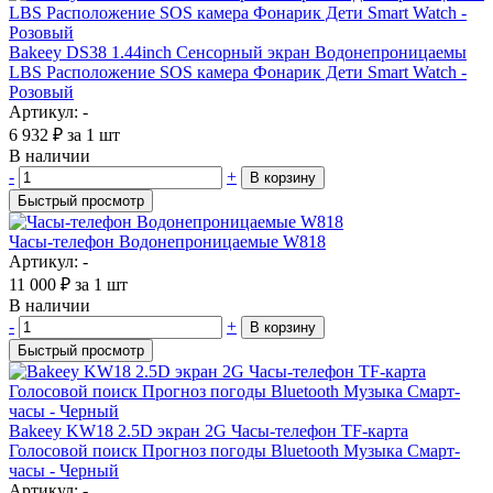
Bakeey DS38 1.44inch Сенсорный экран Водонепроницаемы
LBS Расположение SOS камера Фонарик Дети Smart Watch -
Розовый
Артикул: -
6 932
₽
за 1 шт
В наличии
-
+
В корзину
Быстрый просмотр
Часы-телефон Водонепроницаемые W818
Артикул: -
11 000
₽
за 1 шт
В наличии
-
+
В корзину
Быстрый просмотр
Bakeey KW18 2.5D экран 2G Часы-телефон TF-карта
Голосовой поиск Прогноз погоды Bluetooth Музыка Смарт-
часы - Черный
Артикул: -