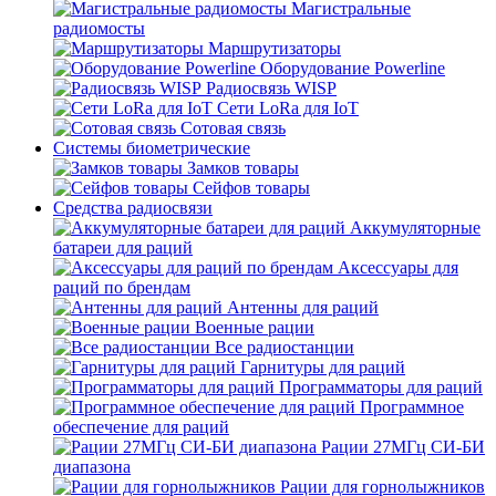
Магистральные
радиомосты
Маршрутизаторы
Оборудование Powerline
Радиосвязь WISP
Сети LoRa для IoT
Сотовая связь
Системы биометрические
Замков товары
Сейфов товары
Средства радиосвязи
Аккумуляторные
батареи для раций
Аксессуары для
раций по брендам
Антенны для раций
Военные рации
Все радиостанции
Гарнитуры для раций
Программаторы для раций
Программное
обеспечение для раций
Рации 27МГц СИ-БИ
диапазона
Рации для горнолыжников