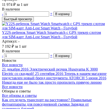
11 974
₽
за 1 шт
В наличии
-
+
В корзину
Быстрый просмотр
Y22S-ребенок Smart Watch Smartwatch с GPS трекер слотом
для SIM-карт Anti-Lost Smart Watch - Голубой
Артикул: -
7 192
₽
за 1 шт
В наличии
-
+
В корзину
Новости
Все новости
21 декабря 2016
Электрический резчик Husqvarna K 3000
Electric со скидкой!
25 сентября 2016
Теперь в нашем магазине
представлен новый бренд инструмента ATORCH
5 июня 2016
Никогда еще не было так просто пропилить прямую линию
Все новости
Обзоры и советы
Все обзоры и советы
Как отследить транспорт на расстояние?
Правильные
фотоаппараты для повседневной съемки
Зарядки от
солнечных батарей