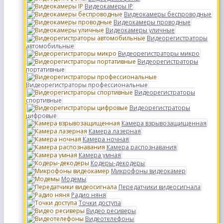
Видеокамеры IP
Видеокамеры беспроводные
Видеокамеры проводные
Видеокамеры уличные
Видеорегистраторы
автомобильные
Видеорегистраторы микро
Видеорегистраторы
портативные
Видеорегистраторы профессиональные
Видеорегистраторы
спортивные
Видеорегистраторы
цифровые
Камера взрывозащищенная
Камера лазерная
Камера ночная
Камера распознавания
Камера умная
Кодеры-декодеры
Микрофоны видеокамер
Модемы
Передатчики видеосигнала
Радио няня
Точки доступа
Видео ресиверы
Видеотелефоны