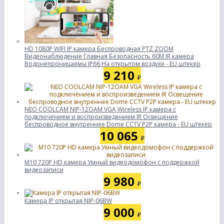
HD 1080P WIFI IP камера Беспроводная PTZ ZOOM
Видеонаблюдение Главная Безопасность 60M IR камера
Водонепроницаемы IP66 На открытом воздухе - EU штекер
9 210
₽
NEO COOLCAM NIP-12OAM VGA Wireless IP камера с
подключением и воспроизведением IR Освещение
беспроводное внутреннее Dome CCTV P2P камера - EU штекер
10 065
₽
M10 720P HD камера Умный видеодомофон с поддержкой
видеозаписи
9 980
₽
Камера IP открытая NIP-06BW
9 000
₽