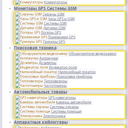
Коммутаторы
Мониторы GPS Системы GSM
Сирены GSM
Часы GPS и GSM
Системы GSM
Датчики GSM
Логеры GPS
Приёмники GPS
Трекеры GPS
Поисковая техника
Обнаружители видеокамер
Антижучки
Дозимтры
Индикатор поля
Ниленейный локатор
Поисковые приборы
Тепловизоры
Частотомеры
Автомобильные товары
GPS навигаторы
Камеры автомобиля
Системы охраны
Системы помощи
Электроника
Аппаратные кейлоггеры
Кейлоггеры