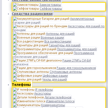
Замков товары
Сейфов товары
Средства радиосвязи
Аккумуляторные
батареи для раций
Аксессуары для раций по
брендам
Антенны для раций
Военные рации
Все радиостанции
Гарнитуры для раций
Программаторы для раций
Программное
обеспечение для раций
Рации 27МГц СИ-БИ
диапазона
Рации для горнолыжников
Спутниковые антенны
Цифровые рации
Чехлы для раций
Телефоны
IP телефоны
Аксессуары
Детали телефонов
Изменители голоса
Коммуникаторы