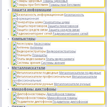
Товары здоровья
Товары при бетствиях
Защита информации
Безопасность
информационная
Генераторы шума
Защита переговоров
Защита средств связи
Радиомониторинг сетей
Компьютеры
Аксессуары
Антенны
Видеорегистраторы
Планшеты
Платы видеозахвата
Системы зрения
Металлоискатели
Металлоискатели подводные
Металлоискатели
профессиональные
Металлоискатели ручные
Микрофоны диктофоны
Диктофонов товары
Микрофонов товары
Подавители диктофонов
Оптика