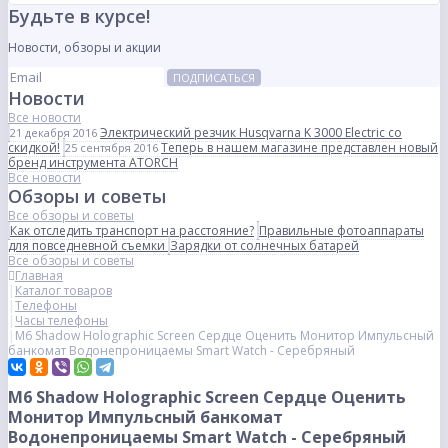
Будьте в курсе!
Новости, обзоры и акции
ПОДПИСАТЬСЯ
Новости
Все новости
Электрический резчик Husqvarna K 3000 Electric со
21 декабря 2016
скидкой!
Теперь в нашем магазине представлен новый
25 сентября 2016
бренд инструмента ATORCH
Все новости
Обзоры и советы
Все обзоры и советы
Как отследить транспорт на расстояние?
Правильные фотоаппараты
для повседневной съемки
Зарядки от солнечных батарей
Все обзоры и советы
Главная
Каталог товаров
Телефоны
Часы телефоны
M6 Shadow Holographic Screen Сердце Оценить Монитор Импульсный
банкомат Водонепроницаемы Smart Watch - Серебряный
M6 Shadow Holographic Screen Сердце Оценить
Монитор Импульсный банкомат
Водонепроницаемы Smart Watch - Серебряный