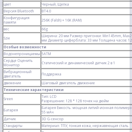
цвет
Черный, Щепка
Версия Bluetooth
BT4.0
Конфигурация
256K (Falsh) + 16K (RAM)
памяти
вес
66g
Ширина: 20 мм Размер пригонки: Min145mm, Max2
Szie
мм Диаметр циферблата: 33 мм Толщина часов: 12
Особые возможности
Водонепроницаемы
5ATM
Сердце Оценить
Статический и динамический датчик 2 в 1
Монитор
Вибрационный
Поддержка
двигатель
движение
Шаговый двигатель движение
Технические характеристики
Тип: LCD
Sreen
Разрешение: 128 * 128 точек на дюйм
Батарея Емкость: мощная литий-ионная полимер
Батарея
55 мАч
Датчик
3D G-сенсор
Стандарты
Материал: ТПУ, тонкая кожа, нержавеющая сталь