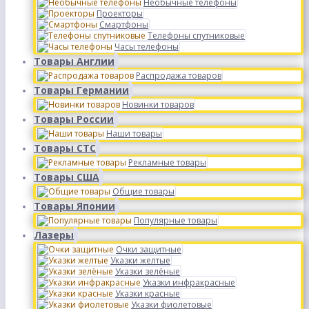
Необычные телефоны
Проекторы
Смартфоны
Телефоны спутниковые
Часы телефоны
Товары Англии
Распродажа товаров
Товары Германии
Новинки товаров
Товары России
Наши товары
Товары СТС
Рекламные товары
Товары США
Общие товары
Товары Японии
Популярные товары
Лазеры
Очки защитные
Указки желтые
Указки зелёные
Указки инфракрасные
Указки красные
Указки фиолетовые