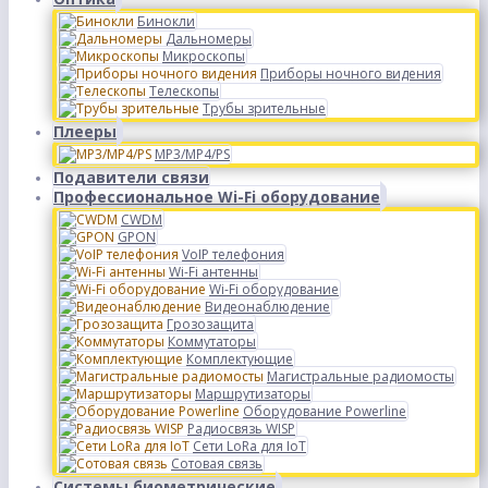
Бинокли
Дальномеры
Микроскопы
Приборы ночного видения
Телескопы
Трубы зрительные
Плееры
MP3/MP4/PS
Подавители связи
Профессиональное Wi-Fi оборудование
CWDM
GPON
VoIP телефония
Wi-Fi антенны
Wi-Fi оборудование
Видеонаблюдение
Грозозащита
Коммутаторы
Комплектующие
Магистральные радиомосты
Маршрутизаторы
Оборудование Powerline
Радиосвязь WISP
Сети LoRa для IoT
Сотовая связь
Системы биометрические