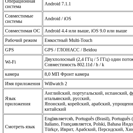
Операционная
Android 7.1.1
система
Совместимые
Android / iOS
системы
Совместимая ОС
Android 4.4 или выше, iOS 9.0 или выше
Рабочий режим
Емкостный Multi-Touch
GPS
GPS / ГЛОНАСС / Beidou
Двухполосный (2,4 ГГц / 5 ГГц) один поток8
Wi-Fi
Совместимость 802.11d / h / k
камера
8,0 МП Фронт камера
Имя приложения
Willwatch 2
Английский, португальский, испанский, ф
Язык
итальянский, русский,
приложения
Японский, корейский, арабский, упрощен
китайский
Englявляетсяh, Português (Brasil), Português 
Italiano, Françaявляется, Polski, Bahasa Инд
Смотреть язык
Türkçe, Иврит, Арабский, Персидский, Хи