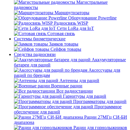
Магистральные
радиомосты
Маршрутизаторы
Оборудование Powerline
Радиосвязь WISP
Сети LoRa для IoT
Сотовая связь
Системы биометрические
Замков товары
Сейфов товары
Средства радиосвязи
Аккумуляторные
батареи для раций
Аксессуары для
раций по брендам
Антенны для раций
Военные рации
Все радиостанции
Гарнитуры для раций
Программаторы для раций
Программное
обеспечение для раций
Рации 27МГц СИ-БИ
диапазона
Рации для горнолыжников