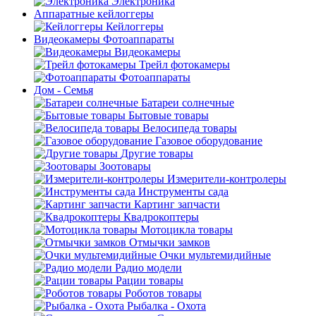
Электроника
Аппаратные кейлоггеры
Кейлоггеры
Видеокамеры Фотоаппараты
Видеокамеры
Трейл фотокамеры
Фотоаппараты
Дом - Семья
Батареи солнечные
Бытовые товары
Велосипеда товары
Газовое оборудование
Другие товары
Зоотовары
Измерители-контролеры
Инструменты сада
Картинг запчасти
Квадрокоптеры
Мотоцикла товары
Отмычки замков
Очки мультемидийные
Радио модели
Рации товары
Роботов товары
Рыбалка - Охота