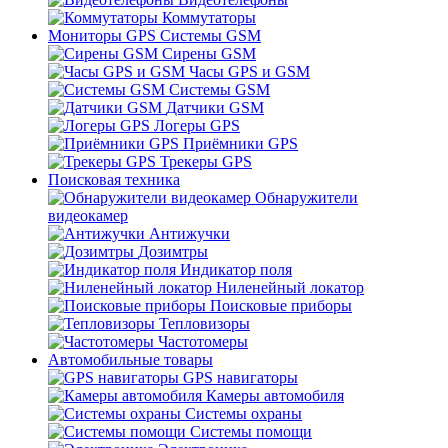
Коммутаторы
Мониторы GPS Системы GSM
Сирены GSM
Часы GPS и GSM
Системы GSM
Датчики GSM
Логеры GPS
Приёмники GPS
Трекеры GPS
Поисковая техника
Обнаружители
видеокамер
Антижучки
Дозимтры
Индикатор поля
Ниленейный локатор
Поисковые приборы
Тепловизоры
Частотомеры
Автомобильные товары
GPS навигаторы
Камеры автомобиля
Системы охраны
Системы помощи