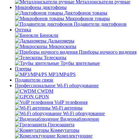
Металлоискатели ручные
Микрофоны диктофоны
Диктофонов товары
Микрофонов товары
Подавители диктофонов
Оптика
Бинокли
Дальномеры
Микроскопы
Приборы ночного видения
Телескопы
Трубы зрительные
Плееры
MP3/MP4/PS
Подавители связи
Профессиональное Wi-Fi оборудование
CWDM
GPON
VoIP телефония
Wi-Fi антенны
Wi-Fi оборудование
Видеонаблюдение
Грозозащита
Коммутаторы
Комплектующие