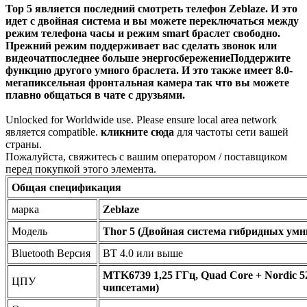
Тор 5
является
последний
смотреть телефон Zeblaze. И это
идет с
двойная система
и вы можете переключаться между
режим телефона часы и режим smart браслет
свободно.
Прежний режим поддерживает вас
сделать звонок или
видеочат
последнее больше
энергосбережение
Поддержите
функцию другого умного браслета.
И это также имеет
8.0-
мегапиксельная фронтальная камера
так что вы можете
плавно общаться в чате с друзьями.
Unlocked for Worldwide use. Please ensure local area network
является compatible.
кликните сюда
для частоты сети вашей
страны.
Пожалуйста, свяжитесь с вашим оператором / поставщиком
перед покупкой этого элемента.
Общая спецификация
марка
Zeblaze
Модель
Thor 5 (Двойная система гибридных умн
Bluetooth Версия
BT 4.0 или выше
MTK6739 1,25 ГГц, Quad Core + Nordic 5
ЦПУ
чипсетами)