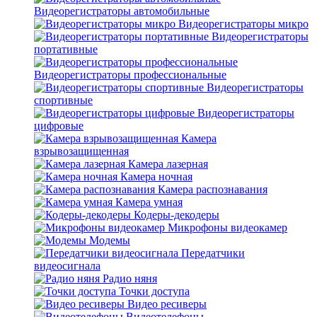
Видеорегистраторы автомобильные
Видеорегистраторы микро
Видеорегистраторы
портативные
Видеорегистраторы профессиональные
Видеорегистраторы
спортивные
Видеорегистраторы
цифровые
Камера
взрывозащищенная
Камера лазерная
Камера ночная
Камера распознавания
Камера умная
Кодеры-декодеры
Микрофоны видеокамер
Модемы
Передатчики
видеосигнала
Радио няня
Точки доступа
Видео ресиверы
Видеотелефоны