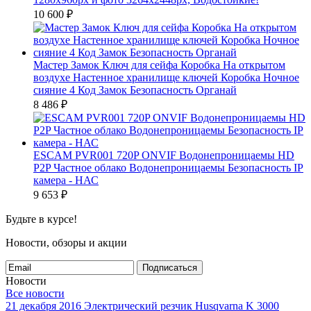
10 600
₽
Мастер Замок Ключ для сейфа Коробка На открытом
воздухе Настенное хранилище ключей Коробка Ночное
сияние 4 Код Замок Безопасность Органай
8 486
₽
ESCAM PVR001 720P ONVIF Водонепроницаемы HD
P2P Частное облако Водонепроницаемы Безопасность IP
камера - НАС
9 653
₽
Будьте в курсе!
Новости, обзоры и акции
Подписаться
Новости
Все новости
21 декабря 2016
Электрический резчик Husqvarna K 3000