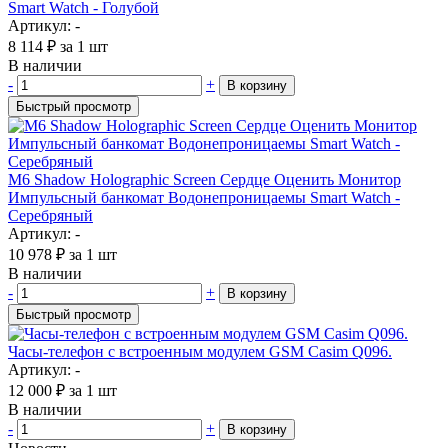
Smart Watch - Голубой
Артикул: -
8 114
₽
за 1 шт
В наличии
-
+
В корзину
Быстрый просмотр
M6 Shadow Holographic Screen Сердце Оценить Монитор
Импульсный банкомат Водонепроницаемы Smart Watch -
Серебряный
Артикул: -
10 978
₽
за 1 шт
В наличии
-
+
В корзину
Быстрый просмотр
Часы-телефон с встроенным модулем GSM Casim Q096.
Артикул: -
12 000
₽
за 1 шт
В наличии
-
+
В корзину