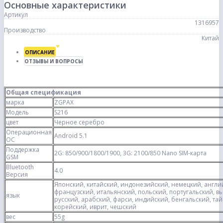
Основные характеристики
Артикул
1316957
Производство
Китай
ОПИСАНИЕ
ОТЗЫВЫ И ВОПРОСЫ
Общая спецификация
марка
ZGPAX
Модель
S216
цвет
Черное серебро
Операционная
Android 5.1
ОС
Поддержка
2G: 850/900/1800/1900, 3G: 2100/850 Nano SIM-карта
GSM
Bluetooth
4.0
Версия
Японский, китайский, индонезийский, немецкий, англи
французский, итальянский, польский, португальский, вь
язык
русский, арабский, фарси, индийский, бенгальский, та
корейский, иврит, чешский
вес
55g