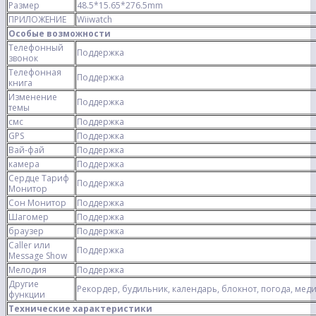
Размер
48.5*15.65*276.5mm
ПРИЛОЖЕНИЕ
Wiiwatch
Особые возможности
Телефонный
Поддержка
звонок
Телефонная
Поддержка
книга
Изменение
Поддержка
темы
смс
Поддержка
GPS
Поддержка
Вай-фай
Поддержка
камера
Поддержка
Сердце Тариф
Поддержка
Монитор
Сон Монитор
Поддержка
Шагомер
Поддержка
браузер
Поддержка
Caller или
Поддержка
Message Show
Мелодия
Поддержка
Другие
Рекордер, будильник, календарь, блокнот, погода, мед
функции
Технические характеристики