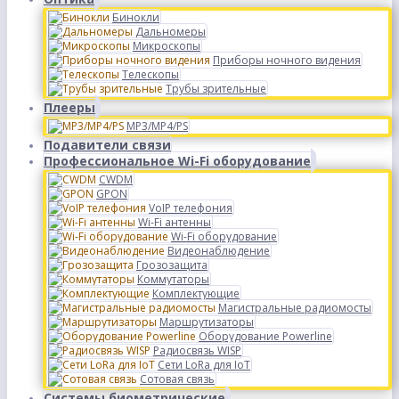
Бинокли
Дальномеры
Микроскопы
Приборы ночного видения
Телескопы
Трубы зрительные
Плееры
MP3/MP4/PS
Подавители связи
Профессиональное Wi-Fi оборудование
CWDM
GPON
VoIP телефония
Wi-Fi антенны
Wi-Fi оборудование
Видеонаблюдение
Грозозащита
Коммутаторы
Комплектующие
Магистральные радиомосты
Маршрутизаторы
Оборудование Powerline
Радиосвязь WISP
Сети LoRa для IoT
Сотовая связь
Системы биометрические