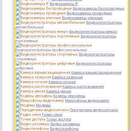
Видеокамеры IP
Видеокамеры беспроводные
Видеокамеры проводные
Видеокамеры уличные
Видеорегистраторы
автомобильные
Видеорегистраторы микро
Видеорегистраторы
портативные
Видеорегистраторы профессиональные
Видеорегистраторы
спортивные
Видеорегистраторы
цифровые
Камера взрывозащищенная
Камера лазерная
Камера ночная
Камера распознавания
Камера умная
Кодеры-декодеры
Микрофоны видеокамер
Модемы
Передатчики видеосигнала
Радио няня
Точки доступа
Видео ресиверы
Видеотелефоны