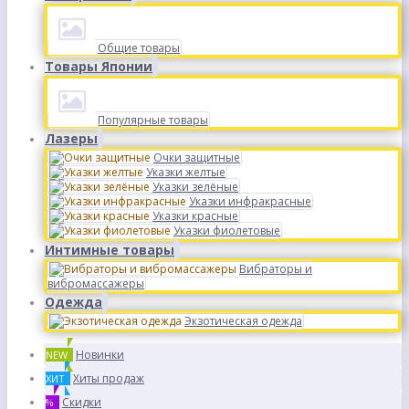
Общие товары
Товары Японии
Популярные товары
Лазеры
Очки защитные
Указки желтые
Указки зелёные
Указки инфракрасные
Указки красные
Указки фиолетовые
Интимные товары
Вибраторы и
вибромассажеры
Одежда
Экзотическая одежда
Новинки
NEW
Хиты продаж
ХИТ
Скидки
%