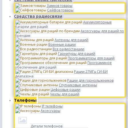
Замков товары
Сейфов товары
Средства радиосвязи
Аккумуляторные
батареи для раций
Аксессуары для раций по
брендам
Антенны для раций
Военные рации
Все радиостанции
Гарнитуры для раций
Программаторы для раций
Программное
обеспечение для раций
Рации 27МГц СИ-БИ
диапазона
Рации для горнолыжников
Спутниковые антенны
Цифровые рации
Чехлы для раций
Телефоны
IP телефоны
Аксессуары
Детали телефонов