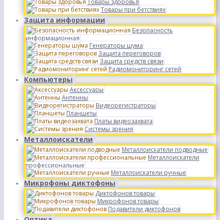
Товары здоровья
Товары при бетствиях
Защита информации
Безопасность
информационная
Генераторы шума
Защита переговоров
Защита средств связи
Радиомониторинг сетей
Компьютеры
Аксессуары
Антенны
Видеорегистраторы
Планшеты
Платы видеозахвата
Системы зрения
Металлоискатели
Металлоискатели подводные
Металлоискатели
профессиональные
Металлоискатели ручные
Микрофоны диктофоны
Диктофонов товары
Микрофонов товары
Подавители диктофонов
Оптика