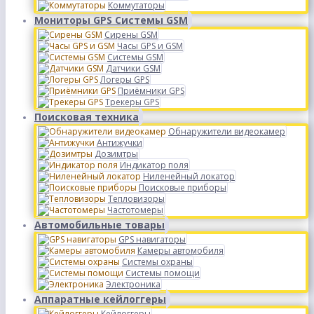
Коммутаторы
Мониторы GPS Системы GSM
Сирены GSM
Часы GPS и GSM
Системы GSM
Датчики GSM
Логеры GPS
Приёмники GPS
Трекеры GPS
Поисковая техника
Обнаружители видеокамер
Антижучки
Дозимтры
Индикатор поля
Ниленейный локатор
Поисковые приборы
Тепловизоры
Частотомеры
Автомобильные товары
GPS навигаторы
Камеры автомобиля
Системы охраны
Системы помощи
Электроника
Аппаратные кейлоггеры
Кейлоггеры