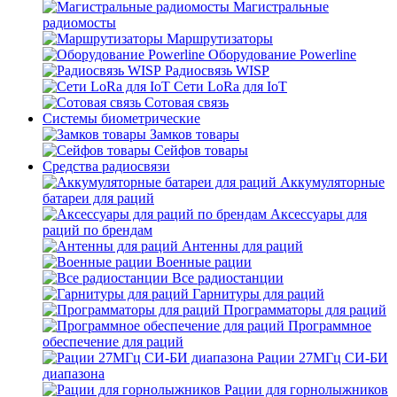
Магистральные
радиомосты
Маршрутизаторы
Оборудование Powerline
Радиосвязь WISP
Сети LoRa для IoT
Сотовая связь
Системы биометрические
Замков товары
Сейфов товары
Средства радиосвязи
Аккумуляторные
батареи для раций
Аксессуары для
раций по брендам
Антенны для раций
Военные рации
Все радиостанции
Гарнитуры для раций
Программаторы для раций
Программное
обеспечение для раций
Рации 27МГц СИ-БИ
диапазона
Рации для горнолыжников