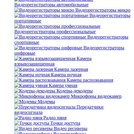
Видеорегистраторы автомобильные
Видеорегистраторы микро
Видеорегистраторы
портативные
Видеорегистраторы профессиональные
Видеорегистраторы
спортивные
Видеорегистраторы
цифровые
Камера
взрывозащищенная
Камера лазерная
Камера ночная
Камера распознавания
Камера умная
Кодеры-декодеры
Микрофоны видеокамер
Модемы
Передатчики
видеосигнала
Радио няня
Точки доступа
Видео ресиверы
Видеотелефоны