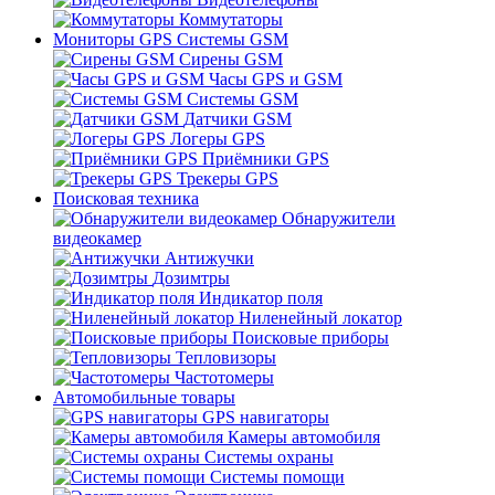
Коммутаторы
Мониторы GPS Системы GSM
Сирены GSM
Часы GPS и GSM
Системы GSM
Датчики GSM
Логеры GPS
Приёмники GPS
Трекеры GPS
Поисковая техника
Обнаружители
видеокамер
Антижучки
Дозимтры
Индикатор поля
Ниленейный локатор
Поисковые приборы
Тепловизоры
Частотомеры
Автомобильные товары
GPS навигаторы
Камеры автомобиля
Системы охраны
Системы помощи