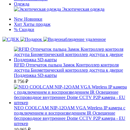
Одежда
Экзотическая одежда
New
Новинки
Хит
Хиты продаж
%
Скидки
RFID Отпечаток пальца Замок Контроллер контроля
доступа Биометрический контроллер доступа к дверце
Поддержка SD-карты
8 756
₽
NEO COOLCAM NIP-12OAM VGA Wireless IP камера с
подключением и воспроизведением IR Освещение
беспроводное внутреннее Dome CCTV P2P камера - EU
штекер
10 065
₽