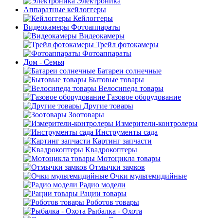
Электроника
Аппаратные кейлоггеры
Кейлоггеры
Видеокамеры Фотоаппараты
Видеокамеры
Трейл фотокамеры
Фотоаппараты
Дом - Семья
Батареи солнечные
Бытовые товары
Велосипеда товары
Газовое оборудование
Другие товары
Зоотовары
Измерители-контролеры
Инструменты сада
Картинг запчасти
Квадрокоптеры
Мотоцикла товары
Отмычки замков
Очки мультемидийные
Радио модели
Рации товары
Роботов товары
Рыбалка - Охота