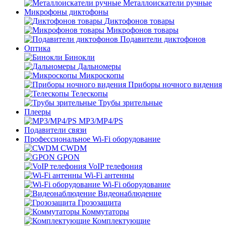
Металлоискатели ручные
Микрофоны диктофоны
Диктофонов товары
Микрофонов товары
Подавители диктофонов
Оптика
Бинокли
Дальномеры
Микроскопы
Приборы ночного видения
Телескопы
Трубы зрительные
Плееры
MP3/MP4/PS
Подавители связи
Профессиональное Wi-Fi оборудование
CWDM
GPON
VoIP телефония
Wi-Fi антенны
Wi-Fi оборудование
Видеонаблюдение
Грозозащита
Коммутаторы
Комплектующие