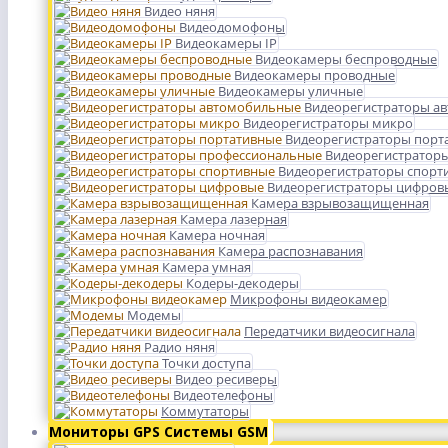
Видео няня
Видеодомофоны
Видеокамеры IP
Видеокамеры беспроводные
Видеокамеры проводные
Видеокамеры уличные
Видеорегистраторы а
Видеорегистраторы микро
Видеорегистраторы порт
Видеорегистратор
Видеорегистраторы спорт
Видеорегистраторы цифров
Камера взрывозащищенная
Камера лазерная
Камера ночная
Камера распознавания
Камера умная
Кодеры-декодеры
Микрофоны видеокамер
Модемы
Передатчики видеосигнала
Радио няня
Точки доступа
Видео ресиверы
Видеотелефоны
Коммутаторы
Мониторы GPS Системы GSM