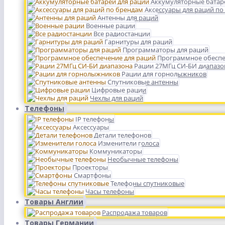
Аккумуляторные батар
Аксессуары для раций по
Антенны для раций
Военные рации
Все радиостанции
Гарнитуры для раций
Программаторы для раций
Программное обеспе
Рации 27МГц СИ-БИ диапазо
Рации для горнолыжников
Спутниковые антенны
Цифровые рации
Чехлы для раций
Телефоны
IP телефоны
Аксессуары
Детали телефонов
Изменители голоса
Коммуникаторы
Необычные телефоны
Проекторы
Смартфоны
Телефоны спутниковые
Часы телефоны
Товары Англии
Распродажа товаров
Товары Германии