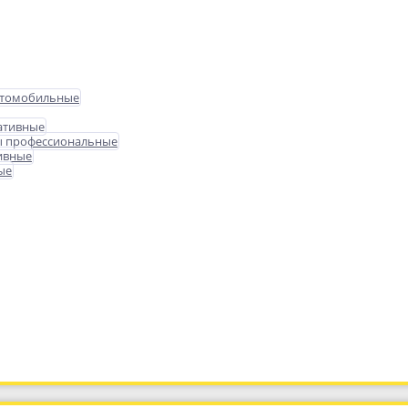
втомобильные
ативные
ы профессиональные
ивные
ые