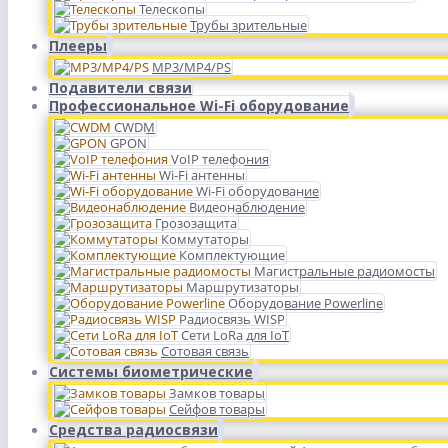
Телескопы
Трубы зрительные
Плееры
MP3/MP4/PS
Подавители связи
Профессиональное Wi-Fi оборудование
CWDM
GPON
VoIP телефония
Wi-Fi антенны
Wi-Fi оборудование
Видеонаблюдение
Грозозащита
Коммутаторы
Комплектующие
Магистральные радиомосты
Маршрутизаторы
Оборудование Powerline
Радиосвязь WISP
Сети LoRa для IoT
Сотовая связь
Системы биометрические
Замков товары
Сейфов товары
Средства радиосвязи