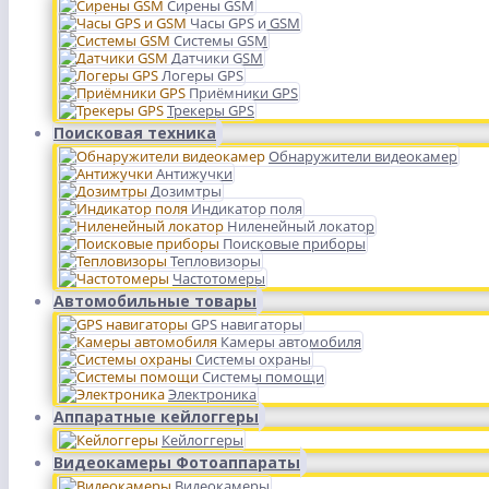
Сирены GSM
Часы GPS и GSM
Системы GSM
Датчики GSM
Логеры GPS
Приёмники GPS
Трекеры GPS
Поисковая техника
Обнаружители видеокамер
Антижучки
Дозимтры
Индикатор поля
Ниленейный локатор
Поисковые приборы
Тепловизоры
Частотомеры
Автомобильные товары
GPS навигаторы
Камеры автомобиля
Системы охраны
Системы помощи
Электроника
Аппаратные кейлоггеры
Кейлоггеры
Видеокамеры Фотоаппараты
Видеокамеры