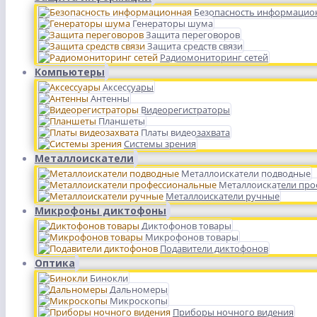
Безопасность информацио
Генераторы шума
Защита переговоров
Защита средств связи
Радиомониторинг сетей
Компьютеры
Аксессуары
Антенны
Видеорегистраторы
Планшеты
Платы видеозахвата
Системы зрения
Металлоискатели
Металлоискатели подводные
Металлоискатели пр
Металлоискатели ручные
Микрофоны диктофоны
Диктофонов товары
Микрофонов товары
Подавители диктофонов
Оптика
Бинокли
Дальномеры
Микроскопы
Приборы ночного видения