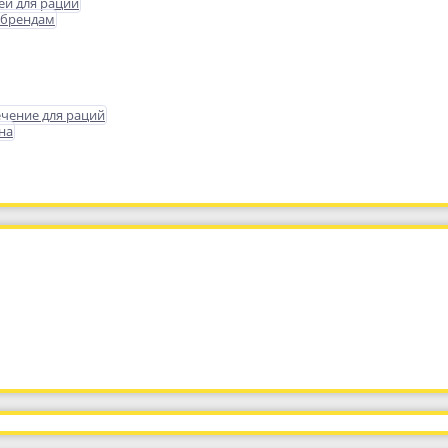
еи для раций
 брендам
чение для раций
на