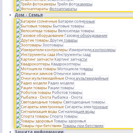
Трейл фотокамеры
Фотоаппараты
Дом - Семья
Батареи солнечные
Бытовые товары
Велосипеда товары
Газовое оборудование
Другие товары
Зоотовары
Измерители-контролеры
Инструменты сада
Картинг запчасти
Квадрокоптеры
Мотоцикла товары
Отмычки замков
Очки мультемидийные
Радио модели
Рации товары
Роботов товары
Рыбалка - Охота
Светодиодные товары
Сигареты электронные
Сигнализация воды
Спорта товары
Товары здоровья
Товары при бетствиях
Защита информации