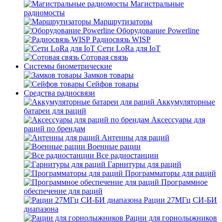
Магистральные
радиомосты
Маршрутизаторы
Оборудование Powerline
Радиосвязь WISP
Сети LoRa для IoT
Сотовая связь
Системы биометрические
Замков товары
Сейфов товары
Средства радиосвязи
Аккумуляторные
батареи для раций
Аксессуары для
раций по брендам
Антенны для раций
Военные рации
Все радиостанции
Гарнитуры для раций
Программаторы для раций
Программное
обеспечение для раций
Рации 27МГц СИ-БИ
диапазона
Рации для горнолыжников