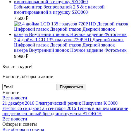
Бэби-монитор беспроводной 2.5 & с камерой
вмонтированной в игрушку SZQ060
7 600
₽
2,4 дюйма LCD 135 градусов 720P HD Дверной глазок
Цифровой глазок Дверной глазок Дверной звонок
камера Внутренний звонок Ночное видение Фотосъемк
9 990
₽
Будьте в курсе!
Новости, обзоры и акции
Подписаться
Новости
Все новости
21 декабря 2016
Электрический резчик Husqvarna K 3000
Electric со скидкой!
25 сентября 2016
Теперь в нашем магазине
представлен новый бренд инструмента ATORCH
Все новости
Обзоры и советы
Все обзоры и советы