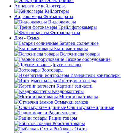
Электроника
Аппаратные кейлоггеры
Кейлоггеры
Видеокамеры Фотоаппараты
Видеокамеры
Трейл фотокамеры
Фотоаппараты
Дом - Семья
Батареи солнечные
Бытовые товары
Велосипеда товары
Газовое оборудование
Другие товары
Зоотовары
Измерители-контролеры
Инструменты сада
Картинг запчасти
Квадрокоптеры
Мотоцикла товары
Отмычки замков
Очки мультемидийные
Радио модели
Рации товары
Роботов товары
Рыбалка - Охота