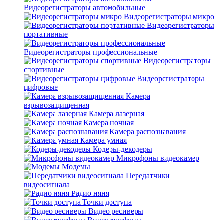
Видеорегистраторы автомобильные
Видеорегистраторы микро
Видеорегистраторы
портативные
Видеорегистраторы профессиональные
Видеорегистраторы
спортивные
Видеорегистраторы
цифровые
Камера
взрывозащищенная
Камера лазерная
Камера ночная
Камера распознавания
Камера умная
Кодеры-декодеры
Микрофоны видеокамер
Модемы
Передатчики
видеосигнала
Радио няня
Точки доступа
Видео ресиверы
Видеотелефоны