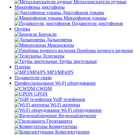
Металлоискатели ручные
Микрофоны диктофоны
Диктофонов товары
Микрофонов товары
Подавители диктофонов
Оптика
Бинокли
Дальномеры
Микроскопы
Приборы ночного видения
Телескопы
Трубы зрительные
Плееры
MP3/MP4/PS
Подавители связи
Профессиональное Wi-Fi оборудование
CWDM
GPON
VoIP телефония
Wi-Fi антенны
Wi-Fi оборудование
Видеонаблюдение
Грозозащита
Коммутаторы
Комплектующие