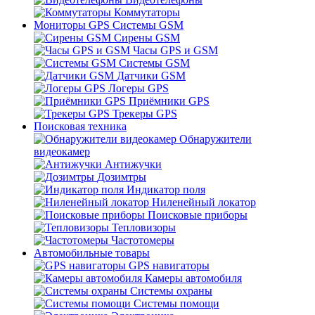
Коммутаторы
Мониторы GPS Системы GSM
Сирены GSM
Часы GPS и GSM
Системы GSM
Датчики GSM
Логеры GPS
Приёмники GPS
Трекеры GPS
Поисковая техника
Обнаружители
видеокамер
Антижучки
Дозимтры
Индикатор поля
Ниленейный локатор
Поисковые приборы
Тепловизоры
Частотомеры
Автомобильные товары
GPS навигаторы
Камеры автомобиля
Системы охраны
Системы помощи