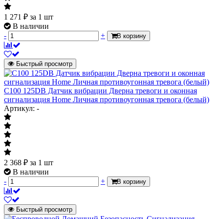
1 271
₽
за 1 шт
В наличии
-
+
В корзину
Быстрый просмотр
C100 125DB Датчик вибрации Дверна тревоги и оконная
сигнализация Home Личная противоугонная тревога (белый)
Артикул: -
2 368
₽
за 1 шт
В наличии
-
+
В корзину
Быстрый просмотр