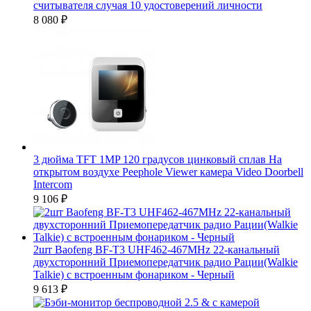
считывателя случая 10 удостоверений личности
8 080
₽
3 дюйма TFT 1MP 120 градусов цинковый сплав На
открытом воздухе Peephole Viewer камера Video Doorbell
Intercom
9 106
₽
2шт Baofeng BF-T3 UHF462-467MHz 22-канальный
двухсторонний Приемопередатчик радио Рации(Walkie
Talkie) с встроенным фонариком - Черный
9 613
₽