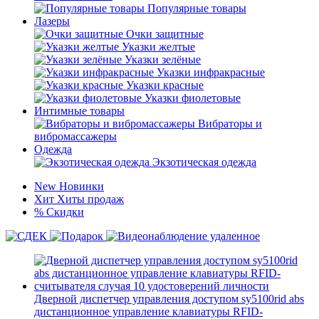
Популярные товары
Лазеры
Очки защитные
Указки желтые
Указки зелёные
Указки инфракрасные
Указки красные
Указки фиолетовые
Интимные товары
Вибраторы и
вибромассажеры
Одежда
Экзотическая одежда
New
Новинки
Хит
Хиты продаж
%
Скидки
Дверной диспетчер управления доступом sy5100rid abs
дистанционное управление клавиатуры RFID-